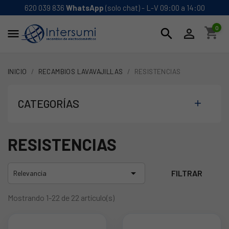
620 039 836
WhatsApp
(solo chat) - L-V 09:00 a 14:00
0
shopping_cart
search


INICIO
RECAMBIOS LAVAVAJILLAS
RESISTENCIAS
CATEGORÍAS

RESISTENCIAS

FILTRAR
Relevancia
Mostrando 1-22 de 22 artículo(s)