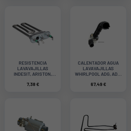
RESISTENCIA
CALENTADOR AGUA
LAVAVAJILLAS
LAVAVAJILLAS
INDESIT, ARISTON,
WHIRLPOOL ADG, ADP,
1700W 094715
480131000096
7,38 €
67,49 €
C00380151
481010518499