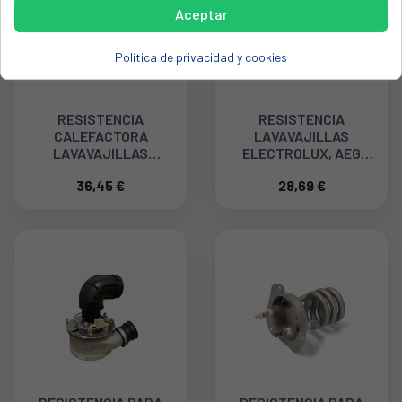
Aceptar
Política de privacidad y cookies
RESISTENCIA
RESISTENCIA
CALEFACTORA
LAVAVAJILLAS
LAVAVAJILLAS
ELECTROLUX, AEG
ELECTROLUX
4055373700
36,45 €
28,69 €
140002162232