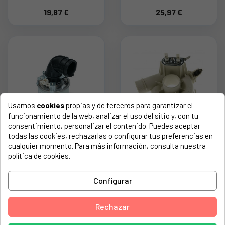
2200W. 524007400
2000W, 375x197mm
19,87 €
25,97 €
Usamos
cookies
propias y de terceros para garantizar el
funcionamiento de la web, analizar el uso del sitio y, con tu
consentimiento, personalizar el contenido. Puedes aceptar
RESISTENCIA Y
RESISTENCIA PARA
todas las cookies, rechazarlas o configurar tus preferencias en
GUARNICIÓN
LAVAVAJILLAS TEKA,
cualquier momento. Para más información, consulta nuestra
LAVAVAJILLAS
MIDEA 17476000007431
política de cookies.
WHIRLPOOL, 1800W
30,59 €
26,83 €
488000520796
Configurar
Rechazar