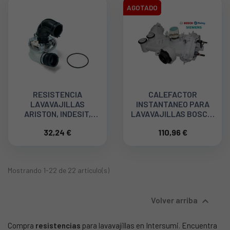
AGOTADO
RESISTENCIA
CALEFACTOR
LAVAVAJILLAS
INSTANTANEO PARA
ARISTON, INDESIT,
LAVAVAJILLAS BOSCH,
WHIRLPO C00257904
BALAY, SIEMENS
32,24 €
110,96 €
00652216
Mostrando 1-22 de 22 artículo(s)

Volver arriba
Compra
resistencias
para lavavajillas en Intersumi. Encuentra