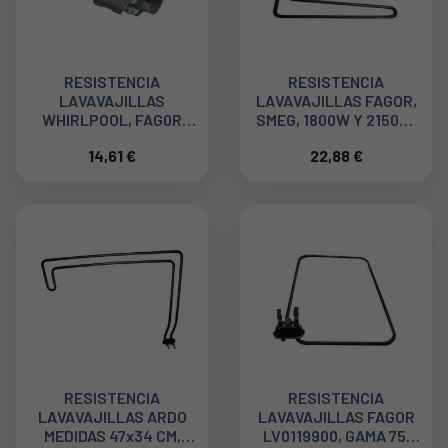
RESISTENCIA
RESISTENCIA
LAVAVAJILLAS
LAVAVAJILLAS FAGOR,
WHIRLPOOL, FAG0R
SMEG, 1800W Y 2150W,
2040W 484000000610
1VE451P, LV451, LVC45
14,61 €
22,88 €
VER000493
RESISTENCIA
RESISTENCIA
LAVAVAJILLAS ARDO
LAVAVAJILLAS FAGOR
MEDIDAS 47x34 CM,
LV0119900, GAMA 75,