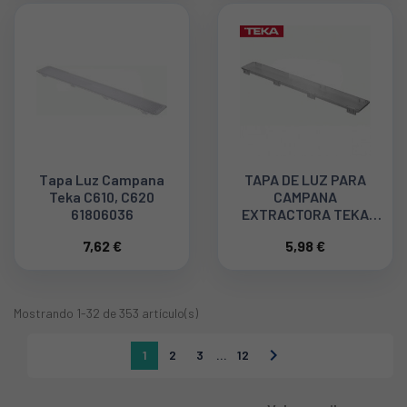
Tapa Luz Campana
TAPA DE LUZ PARA
Teka C610, C620
CAMPANA
61806036
EXTRACTORA TEKA
81460013
7,62 €
5,98 €
Mostrando 1-32 de 353 artículo(s)

1
2
3
…
12