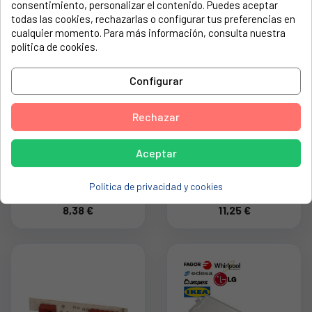
consentimiento, personalizar el contenido. Puedes aceptar
todas las cookies, rechazarlas o configurar tus preferencias en
cualquier momento. Para más información, consulta nuestra
política de cookies.
Configurar
Rechazar
Aceptar
TIERRA BLANCA
CONMUTADOR
ECOLOGICA
CAMPANA
DESENGRASANTE PARA
EXTRACTORA AEG,
Política de privacidad y cookies
TODO TIPO DE
CORBERÓ, FAGOR,
8,38 €
11,25 €
SUPERFICIES
KE0000107
480181700313