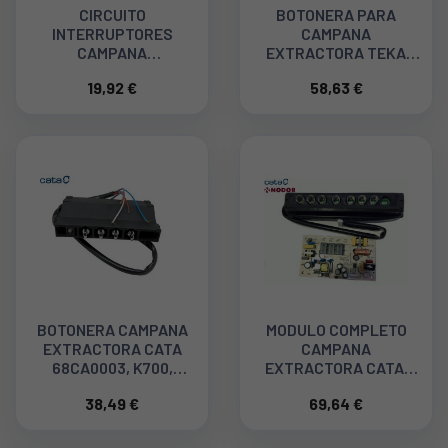
CIRCUITO
BOTONERA PARA
INTERRUPTORES
CAMPANA
CAMPANA
EXTRACTORA TEKA
EXTRACTORA TEKA,
69936250
19,92 €
58,63 €
C601 60904909
BOTONERA CAMPANA
MODULO COMPLETO
EXTRACTORA CATA
CAMPANA
68CA0003, K700,
EXTRACTORA CATA,
15100001
NODOR TC3V 900
38,49 €
69,64 €
15100038