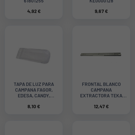
61801255
KE0000128
4,92 €
9,67 €
TAPA DE LUZ PARA
FRONTAL BLANCO
CAMPANA FAGOR,
CAMPANA
EDESA, CANDY,
EXTRACTORA TEKA
WHIRLPOOL KE0001536
81436028
8,10 €
12,47 €