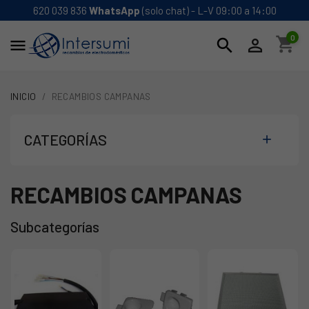
620 039 836
WhatsApp
(solo chat) - L-V 09:00 a 14:00
0
shopping_cart
search


INICIO
RECAMBIOS CAMPANAS
CATEGORÍAS

RECAMBIOS CAMPANAS
Subcategorías