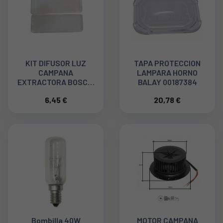
KIT DIFUSOR LUZ
TAPA PROTECCION
CAMPANA
LAMPARA HORNO
EXTRACTORA BOSCH,
BALAY 00187384
BALAY (2 Und)
6,45 €
20,78 €
00264984
Bombilla 40W
MOTOR CAMPANA