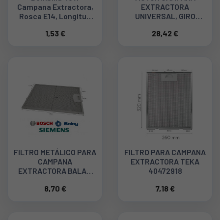
Campana Extractora,
EXTRACTORA
Rosca E14, Longitud
UNIVERSAL, GIRO
83mm 33CP0001R
IZQUIERDA 220V. 135W
1,53 €
28,42 €
65002733017
FILTRO METÁLICO PARA
FILTRO PARA CAMPANA
CAMPANA
EXTRACTORA TEKA
EXTRACTORA BALAY,
40472918
BOSCH, SIEMENS
8,70 €
7,18 €
00353110