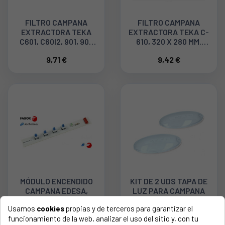
FILTRO CAMPANA
FILTRO CAMPANA
EXTRACTORA TEKA
EXTRACTORA TEKA C-
C601, C60I2, 901, 902
610, 320 X 280 MM.
61801285
40472618
9,71 €
9,42 €
MÓDULO ENCENDIDO
KIT DE 2 UDS TAPA DE
CAMPANA EDESA,
LUZ PARA CAMPANA
FAGOR KE0022900
EXTRACTORA
Usamos
cookies
propias y de terceros para garantizar el
MEPAMSA 1330058595
27,67 €
4,02 €
funcionamiento de la web, analizar el uso del sitio y, con tu