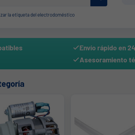
zar la etiqueta del electrodoméstico
atibles
Envío rápido en 2

Asesoramiento té

tegoría