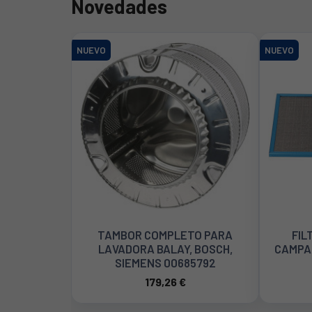
Novedades
NUEVO
NUEVO
FILTRO METÁLICO PARA
JUNTA
CAMPANA EXTRACTORA TEKA
BAL
81455056
23,87 €