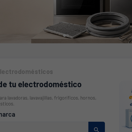
electrodomésticos
da de tus
de tu electrodoméstico
 ]
a lavadoras, lavavajillas, frigoríficos, hornos,
sticos.
 marca
