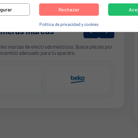
igurar
Rechazar
Ace
Política de privacidad y cookies
imeras marcas


ales marcas de electrodomésticos. Busca piezas por
recambio adecuado para tu aparato.