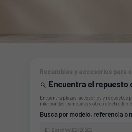
MILES DE RECAMBIOS
Recambios y accesorios para 
Piezas, accesorios y recambios para alargar la vi
electrodomésticos.
Encuentra el repuesto 

[ Envíos a toda Europa ]
[ Asesoramiento técnico
Encuentra piezas, accesorios y repuestos par
microondas, campanas y otros electrodomé
Busca por modelo, referencia o