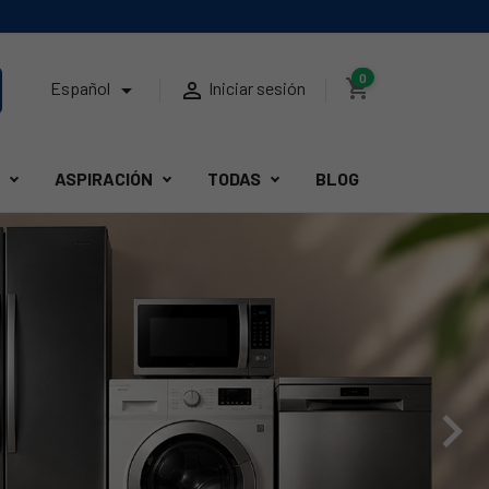
0
shopping_cart


Español
Iniciar sesión
ASPIRACIÓN
TODAS
BLOG
