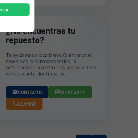
ptar
¿No encuentras tu
repuesto?
Te ayudamos a localizarlo. Cuéntanos el
modelo del electrodoméstico, la
referencia de la pieza o envíanos una foto
de la etiqueta identificativa.
CONTACTO
WHATSAPP


LLAMAR
