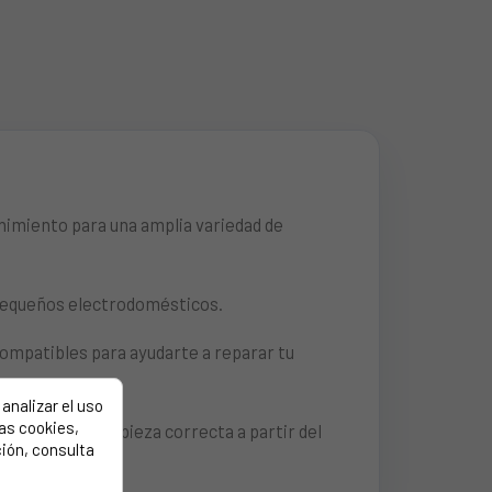
imiento para una amplia variedad de
y pequeños electrodomésticos.
ompatibles para ayudarte a reparar tu
analizar el uso
las cookies,
 identificar la pieza correcta a partir del
ión, consulta