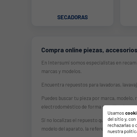
SECADORAS
Compra online piezas, accesorio
En Intersumi somos especialistas en recamb
marcas y modelos.
Encuentra repuestos para lavadoras, lavavaj
Puedes buscar tu pieza por marca, modelo, r
electrodoméstico de forma sencilla, sin ten
Usamos
cook
del sitio y, c
Si no localizas el repuesto que necesitas, co
rechazarlas o 
modelo del aparato, la referencia del recambi
nuestra polític