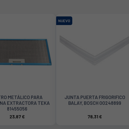
NUEVO
 PUERTA FRIGORIFICO
TERMOSTATO DAMPER PARA
AY, BOSCH 00248899
FRIGORÍFICO BALAY, BOSCH,
SIEMENS 00717829
78,31 €
55,16 €