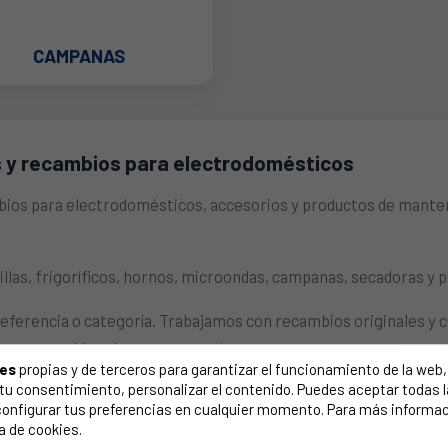
CAMPANAS
s y recambios para electrodomésticos
ios para electrodomésticos, accesorios y productos de manten
illas, frigoríficos, hornos, microondas, campanas, secadoras 
eferencia o categoría. Trabajamos con recambios originales y c
er que cambiar el aparato completo.
ies
propias y de terceros para garantizar el funcionamiento de la web, 
on tu consentimiento, personalizar el contenido. Puedes aceptar todas 
ntacta con nuestro equipo de atención al cliente. Te ayudaremos a
configurar tus preferencias en cualquier momento. Para más informac
o o una foto de la etiqueta identificativa.
a de cookies.