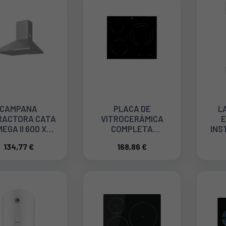
CAMPANA
PLACA DE
L
RACTORA CATA
VITROCERÁMICA
E
EGA II 600 X
COMPLETA
INS
02002310
ELECTROLUX
471
134,77 €
168,86 €
EHF6231IOK DE 3
45 C
ZONAS Y 60 CM.
949492252