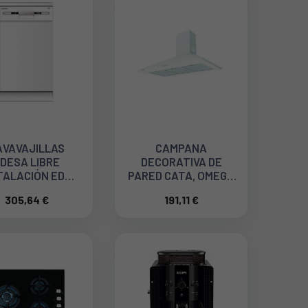
AVAVAJILLAS
CAMPANA
DESA LIBRE
DECORATIVA DE
TALACIÓN EDW
PARED CATA, OMEGA
0 WH, ANCHO DE
900 WH 02004010
305,64 €
191,11 €
M, 8 PROGRAMAS
926270328