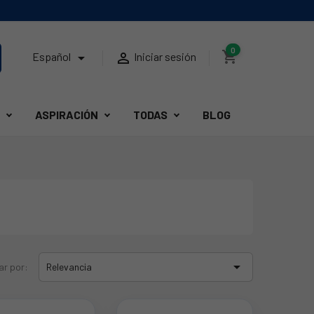
0
shopping_cart


Español
Iniciar sesión
ASPIRACIÓN
TODAS
BLOG

ar por:
Relevancia