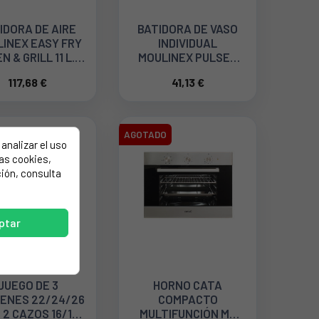
IDORA DE AIRE
BATIDORA DE VASO
INEX EASY FRY
INDIVIDUAL
N & GRILL 11 L.
MOULINEX PULSEO
AL501810
LM17GD LM17GD10
117,68 €
41,13 €
AGOTADO
analizar el uso
las cookies,
ión, consulta
ptar
JUEGO DE 3
HORNO CATA
ENES 22/24/26
COMPACTO
 2 CAZOS 16/18
MULTIFUNCIÓN ME