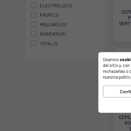
ELECTROLUX
(1)
CEP
KRUPS
(1)
VERT
MOULINEX
(2)
160
ROWENTA
(5)
TEFAL
(1)
Usamos
cook
del sitio y, c
rechazarlas o 
nuestra polític
Conf
CEPI
RO