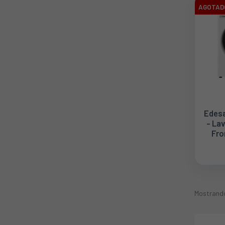
AGOTAD
Edes
- La
Fro
Rpm 
Mostrando 