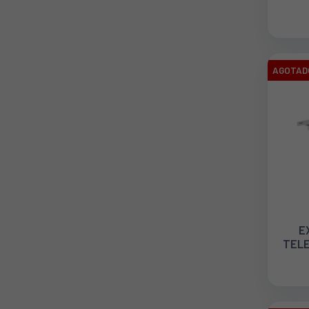
CF
T
TH
AGOTAD
E
TELE
T
BLAN