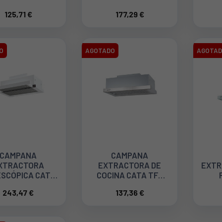
9940F0 CON
STEAM PRO DG8626
125,71 €
177,29 €
ECNOLOGÍA
DG8626F0
E
ERMAL CARE
A
O
AGOTADO
AGOTA
CAMPANA
CAMPANA
XTRACTORA
EXTRACTORA DE
EXTR
SCÓPICA CATA
COCINA CATA TFH
FH 6830 GWH
6630X 02010300
243,47 €
137,36 €
CA 60 Cm A+++
02010101