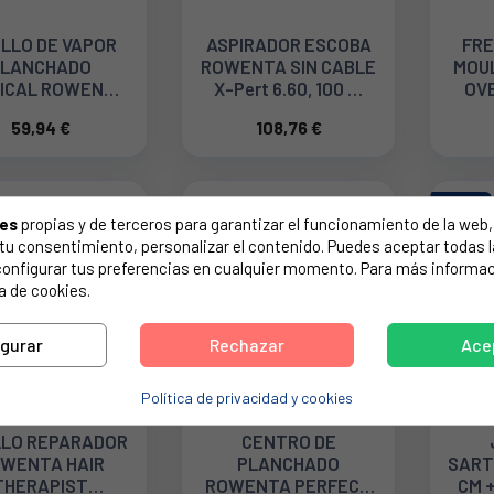
ILLO DE VAPOR
ASPIRADOR ESCOBA
FRE
PLANCHADO
ROWENTA SIN CABLE
MOUL
ICAL ROWENTA
X-Pert 6.60, 100 W
OVE
0 W DR8150D1
RH6830WO
59,94 €
108,76 €
NUEVO
ies
propias y de terceros para garantizar el funcionamiento de la web, 
on tu consentimiento, personalizar el contenido. Puedes aceptar todas 
configurar tus preferencias en cualquier momento. Para más informac
a de cookies.
igurar
Rechazar
Ace
Política de privacidad y cookies
LLO REPARADOR
CENTRO DE
WENTA HAIR
PLANCHADO
SART
THERAPIST
ROWENTA PERFECT
CM +