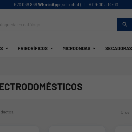
620 039 836
WhatsApp
(solo chat) - L-V 09:00 a 14:00
search
S
FRIGORÍFICOS
MICROONDAS
SECADORAS
ECTRODOMÉSTICOS
oductos.
Orden