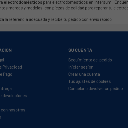
ra
electrodomésticos
para electrodomésticos en Intersumi. Encuen
ntes marcas y modelos, con piezas de calidad para reparar tu electr
za la referencia adecuada y recibe tu pedido con envío rápido.
ACIÓN
SU CUENTA
gal
Seguimiento del pedido
de Privacidad
Iniciar sesión
e Pago
Crear una cuenta
Tus ajustes de cookies
Entrega
Cancelar o devolver un pedido
de devoluciones
 con nosotros
b