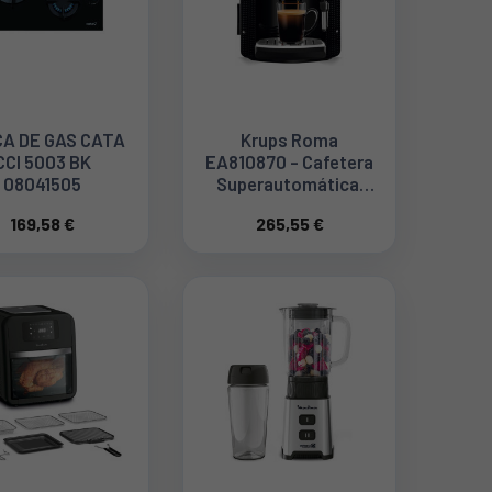
A DE GAS CATA
Krups Roma
CCI 5003 BK
EA810870 - Cafetera
08041505
Superautomática,
Molinillo Cónico De
169,58 €
265,55 €
Metal, Con Selección
E Intensidad De Café,
Boquilla Vapor, 2