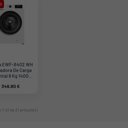
O
a EWF-8402 WH
vadora De Carga
ntal 8 Kg 1400
Clase A Blanca
346,80 €
925270571
1-21 de 21 artículo(s)