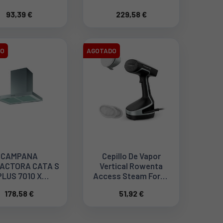
CM + MANGO
4006 X 07003305
93,39 €
229,58 €
XTRAÍBLE + 4
CCESORIOS
L1599902
DO
AGOTADO
CAMPANA
Cepillo De Vapor
ACTORA CATA S
Vertical Rowenta
PLUS 7010 X
Access Steam Force
02021602
Plancha Y Desinfecta
178,58 €
51,92 €
DR8270D1