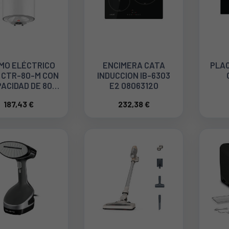
MO ELÉCTRICO
ENCIMERA CATA
PLAC
 CTR-80-M CON
INDUCCION IB-6303
ACIDAD DE 80
E2 08063120
ROS 03112003
187,43 €
232,38 €