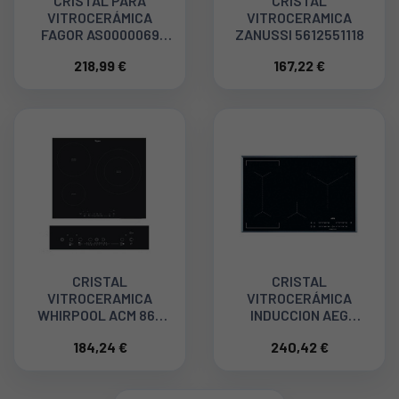
CRISTAL PARA
CRISTAL
VITROCERÁMICA
VITROCERAMICA
FAGOR AS0000069
ZANUSSI 5612551118
(SÓLO EL CRISTAL)
218,99 €
167,22 €
CRISTAL
CRISTAL
VITROCERAMICA
VITROCERÁMICA
WHIRPOOL ACM 865
INDUCCION AEG
481010742897
5551126252
184,24 €
240,42 €