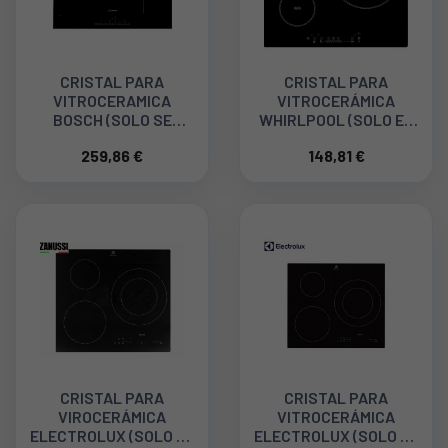
CRISTAL PARA
CRISTAL PARA
VITROCERAMICA
VITROCERÁMICA
BOSCH (SOLO SE
WHIRLPOOL (SOLO EL
VENDE EL CRISTAL)
CRISTAL)
259,86 €
148,81 €
774835
481010623270
C00443731
CRISTAL PARA
CRISTAL PARA
VIROCERÁMICA
VITROCERÁMICA
ELECTROLUX (SOLO EL
ELECTROLUX (SOLO EL