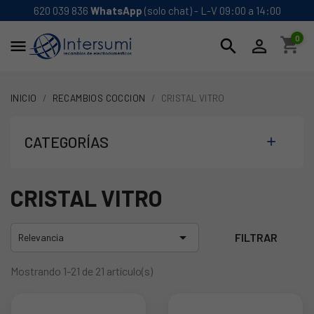
620 039 836
WhatsApp
(solo chat) - L-V 09:00 a 14:00
0
shopping_cart
search


INICIO
RECAMBIOS COCCION
CRISTAL VITRO
CATEGORÍAS

CRISTAL VITRO

FILTRAR
Relevancia
Mostrando 1-21 de 21 artículo(s)