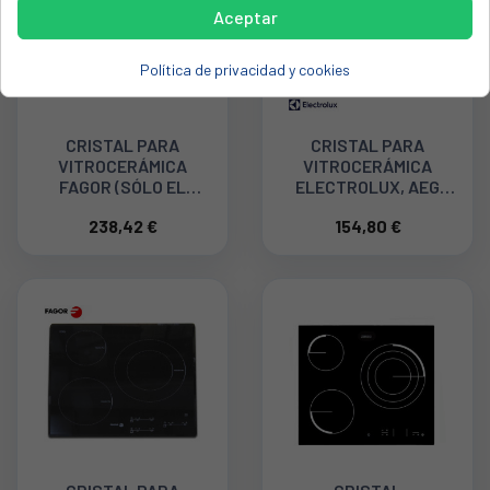
Aceptar
Política de privacidad y cookies
CRISTAL PARA
CRISTAL PARA
VITROCERÁMICA
VITROCERÁMICA
FAGOR (SÓLO EL
ELECTROLUX, AEG
CRISTAL) AS0033199
(SÓLO EL CRISTAL)
238,42 €
154,80 €
40ZN5023 3877426118