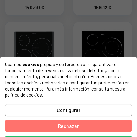
CRISTAL)
CRISTAL) 40EL5001
140,40 €
159,12 €
140046120014
Usamos
cookies
propias y de terceros para garantizar el
funcionamiento de la web, analizar el uso del sitio y, con tu
consentimiento, personalizar el contenido. Puedes aceptar
CRISTAL PARA
CRISTAL PARA
todas las cookies, rechazarlas o configurar tus preferencias en
VITROCERAMICA
VITROCERAMICA
cualquier momento. Para más información, consulta nuestra
ZANUSSI (SOLO EL
ZANUSSI (SOLO EL
política de cookies.
CRISTAL) 5610924119
CRISTAL) 3058134994
158,40 €
166,95 €
Configurar
Rechazar