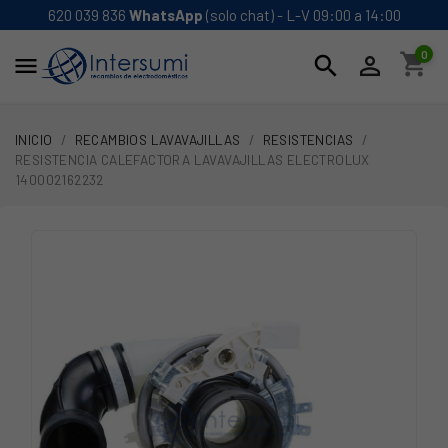
620 039 836
WhatsApp
(solo chat) - L-V 09:00 a 14:00
0
shopping_cart
search


INICIO
RECAMBIOS LAVAVAJILLAS
RESISTENCIAS
RESISTENCIA CALEFACTORA LAVAVAJILLAS ELECTROLUX
140002162232