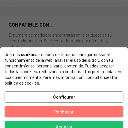
COMPATIBLE CON...
El número de modelo lo encontrarás en la etiqueta de tu
electrodoméstico. Suele estar formado por números y
letras.
Usamos
cookies
propias y de terceros para garantizar el
funcionamiento de la web, analizar el uso del sitio y, con tu
consentimiento, personalizar el contenido. Puedes aceptar
todas las cookies, rechazarlas o configurar tus preferencias en
RESISTENCIA CALEFACTORA PARA LAVAVAJILLAS
cualquier momento. Para más información, consulta nuestra
ELECTROLUX. 1800W. 230V.
política de cookies.
AEG, 911084013 01 -VISION FFB62400P
Configurar
AEG, 911054009 04 F55412W0
AEG, 911054009 05 F55412W0
Rechazar
AEG, 91105400904 F55412W0
Aceptar
AEG, 91105400905 F55412W0