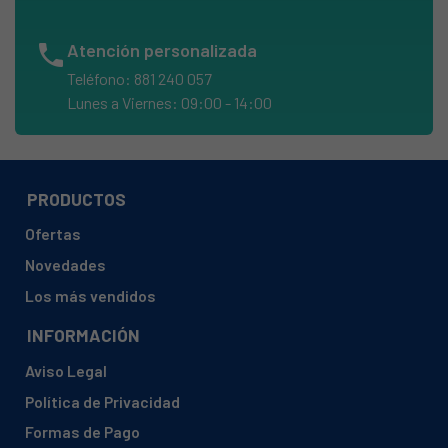
AEG, 911054027 01 FFB51400ZW
phone
Atención personalizada
AEG, 911054027 02 FFB51400ZW
Teléfono: 881 240 057
AEG, 911054027 03 FFB51400ZW
Lunes a Viernes: 09:00 - 14:00
AEG, 91105402701 FFB51400ZW
AEG, 91105402702 FFB51400ZW
AEG, 91105402703 FFB51400ZW
PRODUCTOS
AEG, 91105402704 FFB51400ZW
Ofertas
AEG, 91105402705 FFB51400ZW
Novedades
AEG, 91105402706 FFB51400ZW
Los más vendidos
AEG, 91105402708 FFB51400ZW
INFORMACIÓN
AEG, 911054028 01 FFB51400ZM
Aviso Legal
AEG, 911054028 02 FFB51400ZM
Política de Privacidad
AEG, 911054028 03 FFB51400ZM
Formas de Pago
AEG, 91105402801 FFB51400ZM