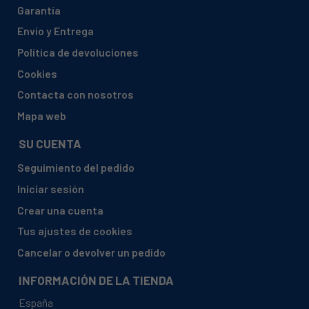
Garantía
AEG, 91105402802 FFB51400ZM
Envío y Entrega
AEG, 91105402803 FFB51400ZM
Política de devoluciones
AEG, 91105402804 FFB51400ZM
Cookies
AEG, 91105402805 FFB51400ZM
Contacta con nosotros
AEG, 91105402806 FFB51400ZM
Mapa web
AEG, 91105402808 FFB51400ZM
SU CUENTA
AEG, 911054029 01 FFB62400PW
Seguimiento del pedido
AEG, 911054029 02 FFB62400PW
Iniciar sesión
AEG, 911054029 03 FFB62400PW
Crear una cuenta
AEG, 91105402901 FFB62400PW
Tus ajustes de cookies
AEG, 91105402902 FFB62400PW
Cancelar o devolver un pedido
AEG, 91105402903 FFB62400PW
INFORMACIÓN DE LA TIENDA
AEG, 91105402904 FFB62400PW
España
AEG, 91105402905 FFB62400PW