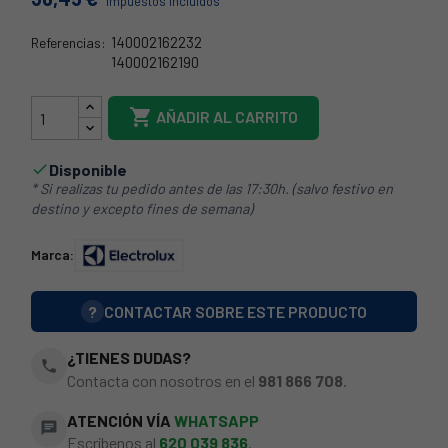
Impuestos incluidos
140002162232
Referencias:
140002162190
140002162174

AÑADIR AL CARRITO
Disponible

* Si realizas tu pedido antes de las 17:30h. (salvo festivo en
destino y excepto fines de semana)
Marca:
?
CONTACTAR SOBRE ESTE PRODUCTO
¿TIENES DUDAS?
phone
Contacta con nosotros en el
981 866 708
.
ATENCIÓN VÍA
WHATSAPP
chat
Escríbenos al
620 039 836
.