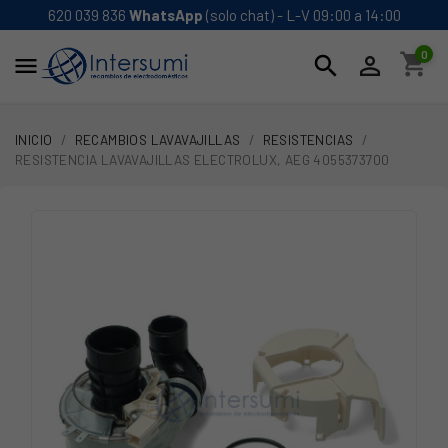
620 039 836
WhatsApp
(solo chat) - L-V 09:00 a 14:00
0
shopping_cart
search


INICIO
RECAMBIOS LAVAVAJILLAS
RESISTENCIAS
RESISTENCIA LAVAVAJILLAS ELECTROLUX, AEG 4055373700