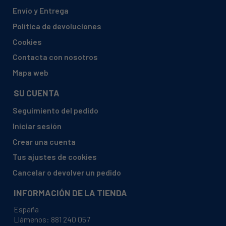
AEG, 911074017 00 F78424VI0P
Envío y Entrega
AEG, 911074017 01 F78424VI0P
Política de devoluciones
AEG, 911076014 00 GS45BVB
Cookies
AEG, 911076014 02 GS45BVB
Contacta con nosotros
AEG, 911076025 00 F55412VI0
Mapa web
AEG, 911076025 01 F55412VI0
SU CUENTA
AEG, 911076027 00 F55422VI0
Seguimiento del pedido
AEG, 911076027 01 F55422VI0
Iniciar sesión
AEG, 911076028 00 F55410VI0
Crear una cuenta
AEG, 911076028 01 F55410VI0
Tus ajustes de cookies
AEG, 911076029 00 F55410VI1
Cancelar o devolver un pedido
AEG, 911076029 01 F55410VI1
INFORMACIÓN DE LA TIENDA
AEG, 911076034 00 F96542VI0
España
AEG, 911076034 01 F96542VI0
Llámenos:
881 240 057