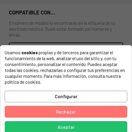
COMPATIBLE CON...
El número de modelo lo encontrarás en la etiqueta de tu
electrodoméstico. Suele estar formado por números y
letras.
Usamos
cookies
propias y de terceros para garantizar el
funcionamiento de la web, analizar el uso del sitio y, con tu
RESISTENCIA CALEFACTOR LAVAVAJILLAS
consentimiento, personalizar el contenido. Puedes aceptar
ELECTROLUX, AEG, ZANUSSI. POTENCIA: 2000W.
todas las cookies, rechazarlas o configurar tus preferencias en
TENSIÓN: 230V.
cualquier momento. Para más información, consulta nuestra
política de cookies.
AEG, 911054002 00 F77420W0P
Configurar
AEG, 911054002 01 F77420W0P
AEG, 911054003 00 F77420M0P
Rechazar
AEG, 911054003 01 F77420M0P
AEG, 911054003 02 F77420M0P
Aceptar