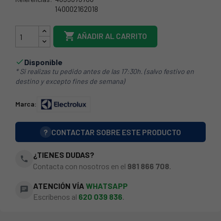
140002162018
65EL0005

AÑADIR AL CARRITO
Disponible

* Si realizas tu pedido antes de las 17:30h. (salvo festivo en
destino y excepto fines de semana)
Marca:
?
CONTACTAR SOBRE ESTE PRODUCTO
¿TIENES DUDAS?
phone
Contacta con nosotros en el
981 866 708
.
ATENCIÓN VÍA
WHATSAPP
chat
Escríbenos al
620 039 836
.