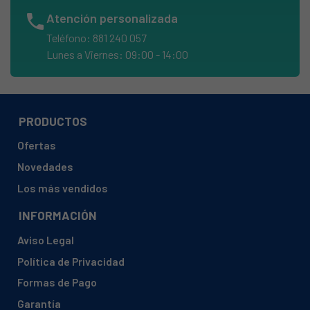
AEG, 911064008 00 F55410IM0
phone
Atención personalizada
AEG, 911064008 01 F55410IM0
Teléfono: 881 240 057
AEG, 911064010 00 F78450IM0P
Lunes a Viernes: 09:00 - 14:00
AEG, 911069008 00 F35400IM0
AEG, 911069008 01 F35400IM0
AEG, 911069008 02 F35400IM0
PRODUCTOS
AEG, 911074001 00 F65412VI0P
Ofertas
AEG, 911074001 01 F65412VI0P
Novedades
AEG, 911074003 00 F78420VI0P
Los más vendidos
AEG, 911074003 01 F78420VI0P
INFORMACIÓN
AEG, 911074013 00 F78420VI1P
Aviso Legal
AEG, 911074013 01 F78420VI1P
Política de Privacidad
AEG, 911074016 00 F78400VI0P
Formas de Pago
AEG, 911074016 01 F78400VI0P
Garantía