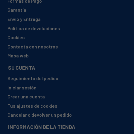
Formas de Pago
AEG, 91123262101 FAV40850M
Garantía
AEG, 91123262201 FAV40850S
Envío y Entrega
AEG, 91123262301 FAV60850
Política de devoluciones
AEG, 91123262401 FAV80850S
Cookies
AEG, 91123262501 FAV80850
Contacta con nosotros
AEG, 91123263501 FAV40750F
Mapa web
AEG, 91123263601 FAVORIT 40650
SU CUENTA
AEG, 91123263701 FAVORIT 40650
Seguimiento del pedido
AEG, 91123263801 FAVORIT 40650
Iniciar sesión
AEG, 91123263901 FAV40850F
Crear una cuenta
AEG, 91123264101 FAV80850M
Tus ajustes de cookies
AEG, 91123264201 FAV60850BIM
Cancelar o devolver un pedido
AEG, 91123264301 FAV60850VIM
INFORMACIÓN DE LA TIENDA
AEG, 91123264801 FAVORIT 40840