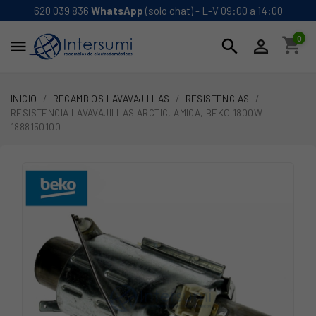
620 039 836
WhatsApp
(solo chat) - L-V 09:00 a 14:00
0
shopping_cart
search


INICIO
RECAMBIOS LAVAVAJILLAS
RESISTENCIAS
RESISTENCIA LAVAVAJILLAS ARCTIC, AMICA, BEKO 1800W
1888150100