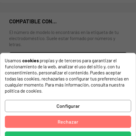
COMPATIBLE CON...
El número de modelo lo encontrarás en la etiqueta de tu
electrodoméstico. Suele estar formado por números y
letras.
Usamos
cookies
propias y de terceros para garantizar el
funcionamiento de la web, analizar el uso del sitio y, con tu
consentimiento, personalizar el contenido. Puedes aceptar
RESISTENCIA LAVAVAJILLAS ARCTIC, AMICA, BEKO,
todas las cookies, rechazarlas o configurar tus preferencias en
CANDY. 1800W. Diámetro: Ø 32. Largo:145 mm.
cualquier momento. Para más información, consulta nuestra
ELECTROLUX, 91152905913 ELUX ESI63020X D,N,P
política de cookies.
ADORINA, 91143700109 F88060VI0P
Configurar
AEG, 91101620300 F84985VI
Rechazar
AEG, 91101620500 FAVORIT 84980 VI
AEG, 91101621100 F88990VI