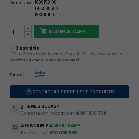
1888150100
Referencias:
1700000383
188810100
65BE0050

AÑADIR AL CARRITO
Disponible

* Si realizas tu pedido antes de las 17:30h. (salvo festivo en
destino y excepto fines de semana)
Marca:
?
CONTACTAR SOBRE ESTE PRODUCTO
¿TIENES DUDAS?
phone
Contacta con nosotros en el
981 866 708
.
ATENCIÓN VÍA
WHATSAPP
chat
Escríbenos al
620 039 836
.