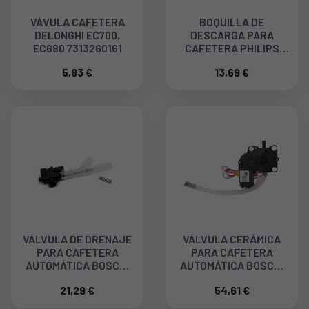
VÁVULA CAFETERA
BOQUILLA DE
DELONGHI EC700,
DESCARGA PARA
EC680 7313260161
CAFETERA PHILIPS
421946011491
5,83 €
13,69 €
VÁLVULA DE DRENAJE
VÁLVULA CERÁMICA
PARA CAFETERA
PARA CAFETERA
AUTOMÁTICA BOSCH,
AUTOMÁTICA BOSCH,
MELITTA 6769601
SIEMENS 12015639
21,29 €
54,61 €