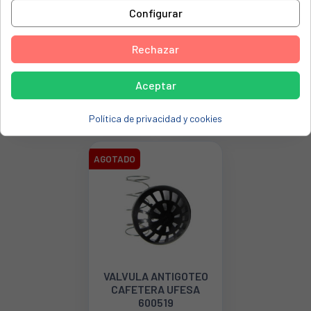
Configurar
Rechazar
CAUDALIMETRO PARA
VÁLVULA SOLENOIDE
CAFETERA DELONGHI
PARA CAFETERA
MAGNÍFICA 5213225251
PHILIPS, SAECO
Aceptar
421945024511
6,86 €
33,66 €
Política de privacidad y cookies
AGOTADO
VALVULA ANTIGOTEO
CAFETERA UFESA
600519