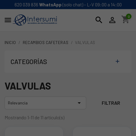
620 039 836
WhatsApp
(solo chat) - L-V 09:00 a 14:00
0
shopping_cart
search


INICIO
RECAMBIOS CAFETERAS
VALVULAS
CATEGORÍAS

VALVULAS

FILTRAR
Relevancia
Mostrando 1-11 de 11 artículo(s)