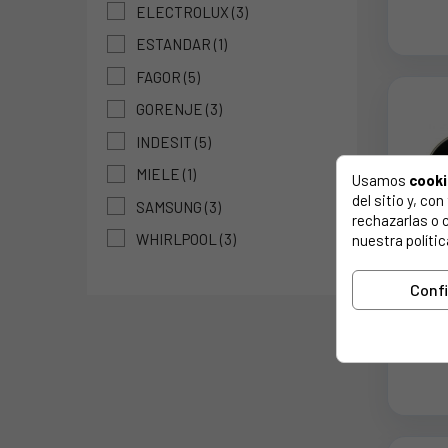
E
ELECTROLUX
(3)
1
ESTANDAR
(1)
FAGOR
(5)
GORENJE
(3)
INDESIT
(5)
MIELE
(1)
Usamos
cook
del sitio y, c
SAMSUNG
(3)
rechazarlas o 
WHIRLPOOL
(3)
nuestra polític
Conf
TAP
CO
F