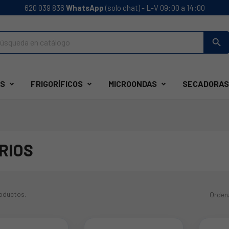
620 039 836
WhatsApp
(solo chat) - L-V 09:00 a 14:00
search
S
FRIGORÍFICOS
MICROONDAS
SECADORAS
RIOS
oductos.
Orden