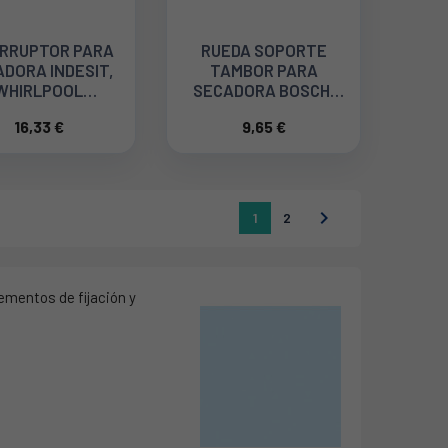
ERRUPTOR PARA
RUEDA SOPORTE
DORA INDESIT,
TAMBOR PARA
WHIRLPOOL
SECADORA BOSCH,
C00112121
BALAY 00613598
16,33 €
9,65 €

1
2
ementos de fijación y