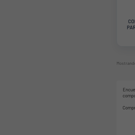
CO
PA
CA
Mostrando
Encuen
compo
Compru