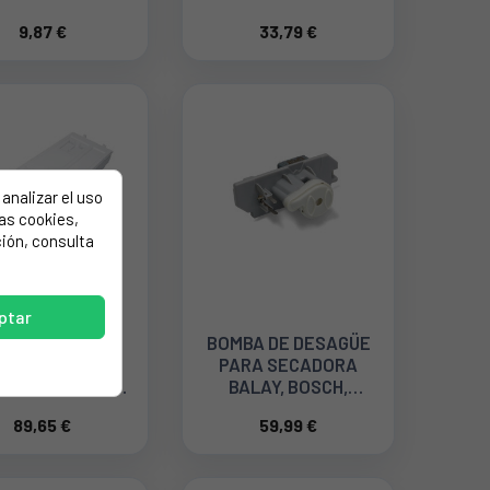
HOOVER. 49125481
9,87 €
33,79 €
analizar el uso
las cookies,
ión, consulta
ptar
CIPIENTE DE
BOMBA DE DESAGÜE
NDENSACIÓN
PARA SECADORA
RA SECADORA
BALAY, BOSCH,
ALAY, BOSCH,
SIEMENS 00146123
89,65 €
59,99 €
MENS 00707089