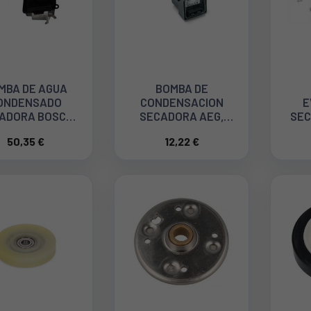
MBA DE AGUA
BOMBA DE
ONDENSADO
CONDENSACION
E
ADORA BOSCH
SECADORA AEG,
SEC
140278
ZANUSSI, 1258349214
BA
50,35 €
12,22 €
8581258349217
NE