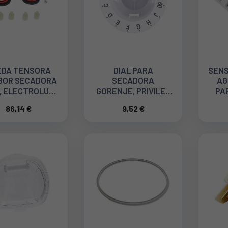
EDA TENSORA
DIAL PARA
SENS
BOR SECADORA
SECADORA
AG
, ELECTROLUX
GORENJE, PRIVILEG
PA
055402012
617633
86,14 €
9,52 €