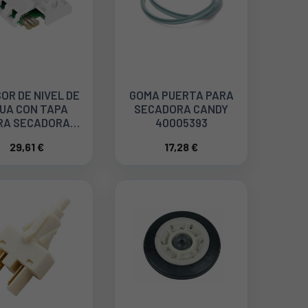
OR DE NIVEL DE
GOMA PUERTA PARA
UA CON TAPA
SECADORA CANDY
RA SECADORA
40005393
WHIRLPOOL
29,61 €
17,28 €
C00628635