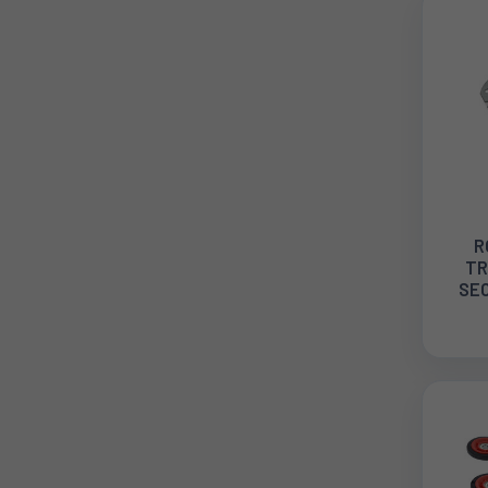
R
TR
SE
2