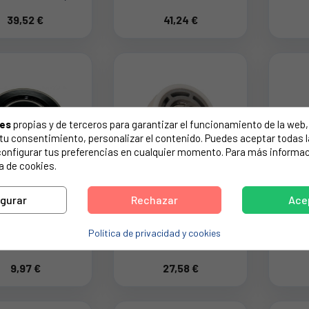
LECTROLUX
TAMBOR
39,52 €
41,24 €
254245408
ELECTROLUX
1258261112
ies
propias y de terceros para garantizar el funcionamiento de la web, 
on tu consentimiento, personalizar el contenido. Puedes aceptar todas 
configurar tus preferencias en cualquier momento. Para más informac
a de cookies.
igurar
Rechazar
Ace
ETA QUEMADOR
RODILLO TENSOR
RE
CINA DE GAS
PARA SECADORA
CO
Política de privacidad y cookies
AGOR 89 MM.
WHIRLPOOL
PA
CC1811900
C00313029
B
9,97 €
27,58 €
SIE