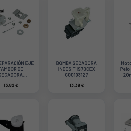
REPARACIÓN EJE
BOMBA SECADORA
Moto
TAMBOR DE
INDESIT IS70CEX
Pelo
SECADORA
C00193127
20
LPOOL, INDESIT
13,82 €
13,39 €
C00095655