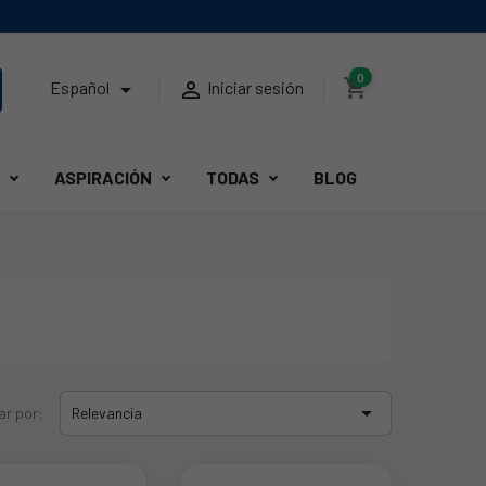
0
shopping_cart


Español
Iniciar sesión
ASPIRACIÓN
TODAS
BLOG

ar por:
Relevancia