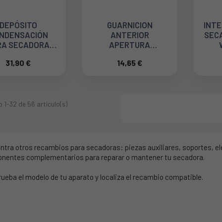
DEPÓSITO
GUARNICION
INT
NDENSACIÓN
ANTERIOR
SECA
RA SECADORA
APERTURA
NDY 49125480
SECADORA AEG
31,90 €
14,65 €
140066097019
 1-32 de 56 artículo(s)
tra otros recambios para secadoras: piezas auxiliares, soportes, el
nentes complementarios para reparar o mantener tu secadora.
eba el modelo de tu aparato y localiza el recambio compatible.