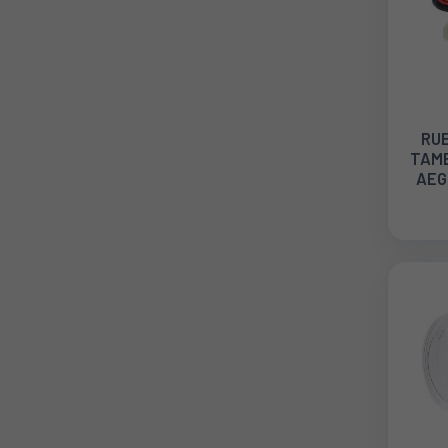
RU
TAM
AEG
4