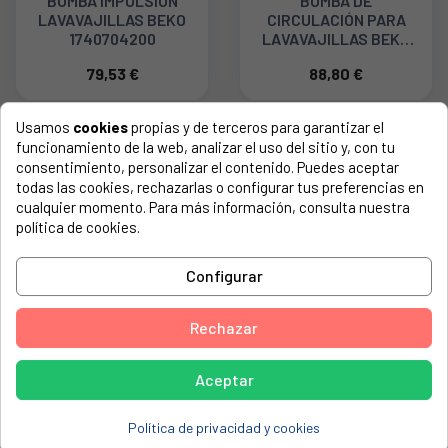
BOMBA IMPULSION
BOMBA DE
LAVAVAJILLAS BEKO
CIRCULACIÓN PARA
1740704200
LAVAVAJILLAS BEKO
1752480100
79,53 €
88,80 €
Usamos
cookies
propias y de terceros para garantizar el
funcionamiento de la web, analizar el uso del sitio y, con tu
consentimiento, personalizar el contenido. Puedes aceptar
todas las cookies, rechazarlas o configurar tus preferencias en
cualquier momento. Para más información, consulta nuestra
política de cookies.
Configurar
BOMBA DE LAVADO
MOTOR DE LAVADO
Rechazar
PARA LAVAVAJILLAS
PARA LAVAVAJILLAS
WHIRLPOOL, INDESIT
BEKO 1740704500
C00731573
Aceptar
51,45 €
51,64 €
Política de privacidad y cookies