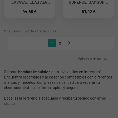
LAVAVAJILLAS AEG
GORENJE, SAMSUNG,
4055373759
TEKA 407949
94,85 €
87,42 €
Mostrando 1-32 de 43 artículo(s)

1
2

Volver arriba
Compra
bombas impulsion
para lavavajillas en Intersumi.
Encuentra recambios y accesorios compatibles con diferentes
marcas y modelos, con piezas de calidad para reparar tu
electrodoméstico de forma rápida y segura.
Localiza la referencia adecuada y recibe tu pedido con envío
rápido.