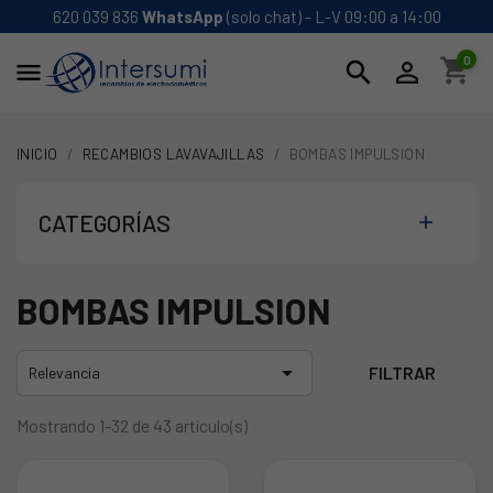
620 039 836
WhatsApp
(solo chat) - L-V 09:00 a 14:00
0
shopping_cart
search


INICIO
RECAMBIOS LAVAVAJILLAS
BOMBAS IMPULSION
CATEGORÍAS

BOMBAS IMPULSION

FILTRAR
Relevancia
Mostrando 1-32 de 43 artículo(s)