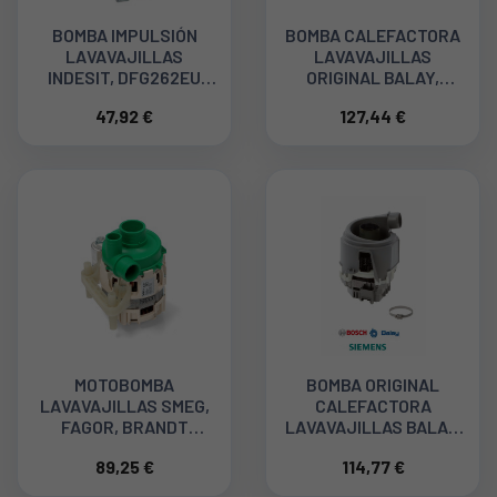
BOMBA IMPULSIÓN
BOMBA CALEFACTORA
LAVAVAJILLAS
LAVAVAJILLAS
INDESIT, DFG262EU
ORIGINAL BALAY,
482000023514
BOSCH, SIEMENS,
47,92 €
127,44 €
654575, 00654575,
00644997
MOTOBOMBA
BOMBA ORIGINAL
LAVAVAJILLAS SMEG,
CALEFACTORA
FAGOR, BRANDT
LAVAVAJILLAS BALAY,
795210634, 100W
SIEMENS, S52N69X1EU.
89,25 €
114,77 €
00651956