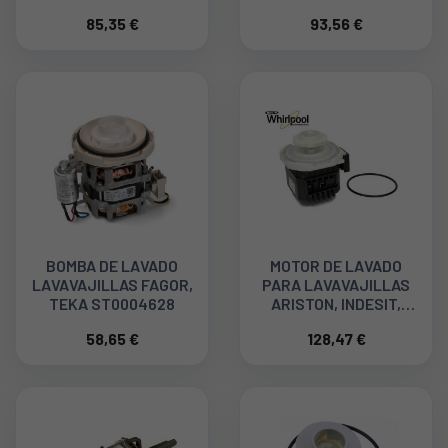
12019637
85,35 €
93,56 €
BOMBA DE LAVADO
MOTOR DE LAVADO
LAVAVAJILLAS FAGOR,
PARA LAVAVAJILLAS
TEKA ST0004628
ARISTON, INDESIT,
WHIRLPOOL
58,65 €
128,47 €
C00257903
482000030500