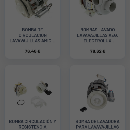
BOMBA DE
BOMBAS LAVADO
CIRCULACIÓN
LAVAVAJILLAS AEG,
LAVAVAJILLAS AMICA,
ELECTROLUX
MIDEA, BRANDT
50299965009
76,46 €
78,62 €
AS0070350
BOMBA CIRCULACIÓN Y
BOMBA DE LAVADORA
RESISTENCIA
PARA LAVAVAJILLAS