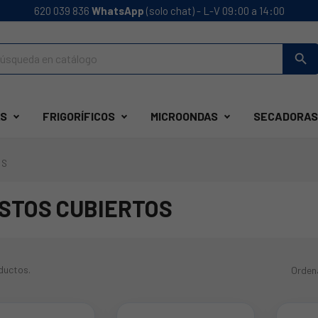
620 039 836
WhatsApp
(solo chat) - L-V 09:00 a 14:00
search
S
FRIGORÍFICOS
MICROONDAS
SECADORAS
OS
STOS CUBIERTOS
ductos.
Orden