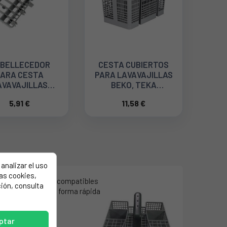
BELLECEDOR
CESTA CUBIERTOS
PARA CESTA
PARA LAVAVAJILLAS
AVAVAJILLAS
BEKO, TEKA
WHIRLPOOL
1751500400
5,91 €
11,58 €
C00386609
analizar el uso
las cookies,
bios y accesorios compatibles
ión, consulta
ectrodoméstico de forma rápida
ptar