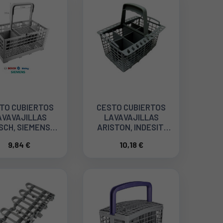
TO CUBIERTOS
CESTO CUBIERTOS
AVAVAJILLAS
LAVAVAJILLAS
SCH, SIEMENS
ARISTON, INDESIT,
087401 00087401
LG, NEW POL
9,84 €
10,18 €
C00094297