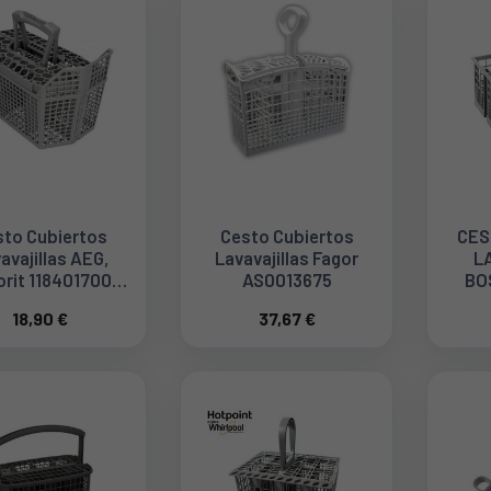
to Cubiertos
Cesto Cubiertos
CES
avajillas AEG,
Lavavajillas Fagor
L
orit 118401700
AS0013675
BO
1118401700
18,90 €
37,67 €