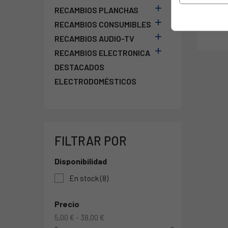

RECAMBIOS PLANCHAS

RECAMBIOS CONSUMIBLES

RECAMBIOS AUDIO-TV

RECAMBIOS ELECTRONICA
DESTACADOS
ELECTRODOMÉSTICOS
FILTRAR POR
Disponibilidad
En stock
(8)
Precio
5,00 € - 38,00 €