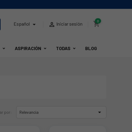
0
shopping_cart


Español
Iniciar sesión
ASPIRACIÓN
TODAS
BLOG

ar por:
Relevancia