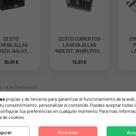
CESTO
CESTO CUBIERTOS
EM
VAVAJILLAS
LAVAVAJILLAS
SCH, BALAY,
INDESIT, WHIRLPOOL,
L
ENS, 3VI420B,
HOTPOINT
10,91 €
13,91 €
GS4052EP,
C00386607
SE64M350,
00093046
1-8 de 8 artículo(s)
ies
propias y de terceros para garantizar el funcionamiento de la web, 
on tu consentimiento, personalizar el contenido. Puedes aceptar todas 
ra
cestos cubiertos
para lavavajillas en Intersumi. Encuentra recam
configurar tus preferencias en cualquier momento. Para más informac
ferentes marcas y modelos, con piezas de calidad para reparar tu el
a de cookies.
ra.
igurar
Rechazar
Ace
za la referencia adecuada y recibe tu pedido con envío rápido.