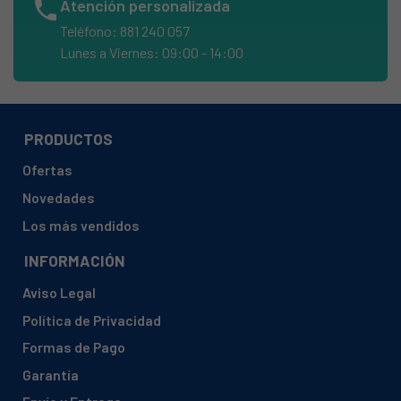
phone
Atención personalizada
CANDY, CD12280
Teléfono: 881 240 057
CANDY, CD122J80
Lunes a Viernes: 09:00 - 14:00
CANDY, CD123L 01S
CANDY, CD13237
CANDY, CD212A40S
PRODUCTOS
CANDY, CD222AS
Ofertas
CANDY, CD255FR
Novedades
CANDY, CD312
Los más vendidos
CANDY, CD31280
INFORMACIÓN
CANDY, CD35547
Aviso Legal
CANDY, CD455
Política de Privacidad
CANDY, CD455/1 47
Formas de Pago
CANDY, CD455L
Garantía
CANDY, CD488