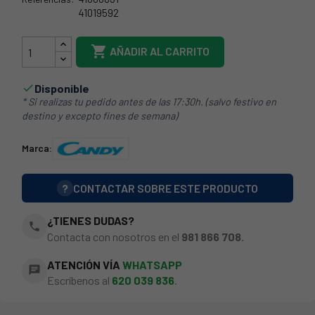
41019592
65CY0055

AÑADIR AL CARRITO
Disponible

* Si realizas tu pedido antes de las 17:30h. (salvo festivo en
destino y excepto fines de semana)
Marca:
?
CONTACTAR SOBRE ESTE PRODUCTO
¿TIENES DUDAS?
phone
Contacta con nosotros en el
981 866 708
.
ATENCIÓN VÍA
WHATSAPP
chat
Escríbenos al
620 039 836
.