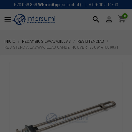
620 039 836
WhatsApp
(solo chat) - L-V 09:00 a 14:00
0
shopping_cart
search


INICIO
RECAMBIOS LAVAVAJILLAS
RESISTENCIAS
RESISTENCIA LAVAVAJILLAS CANDY, HOOVER 1950W 41006831