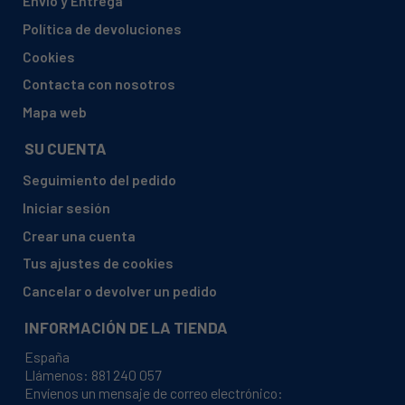
Envío y Entrega
CANDY, CD488L
Política de devoluciones
CANDY, CD6100
Cookies
CANDY, CDF 315 X-04 ARG
Contacta con nosotros
CANDY, CDF 615 AX AUS
Mapa web
CANDY, CDF 615 AX/1-84S
SU CUENTA
CANDY, CDF 615 AX/2-S
Seguimiento del pedido
CANDY, CDF 625 AS AUS
Iniciar sesión
CANDY, CDF 632X-47
Crear una cuenta
CANDY, CDF 635 N-01
Tus ajustes de cookies
CANDY, CDF 635 X-01
Cancelar o devolver un pedido
CANDY, CDF 735 X-S
INFORMACIÓN DE LA TIENDA
CANDY, CDF 745 X-01
España
CANDY, CDF 772-47
Llámenos:
881 240 057
Envíenos un mensaje de correo electrónico:
CANDY, CDF 772X-47