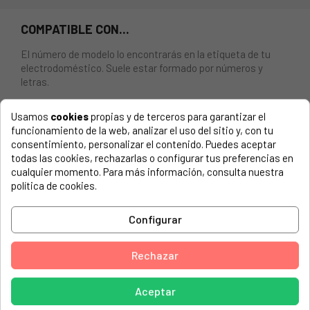
COMPATIBLE CON...
El número de modelo lo encontrarás en la etiqueta de tu
electrodoméstico. Suele estar formado por números y
letras.
Usamos
cookies
propias y de terceros para garantizar el
funcionamiento de la web, analizar el uso del sitio y, con tu
consentimiento, personalizar el contenido. Puedes aceptar
RESISTENCIA LAVAVAJILLAS CANDY, HOOVER. 1950W,
todas las cookies, rechazarlas o configurar tus preferencias en
230V. LONGITUD: 300 MM. BRIDA: 50X28MM
cualquier momento. Para más información, consulta nuestra
política de cookies.
CANDY, 640 (CE)
CANDY, CB 13L8B
Configurar
CANDY, CB 13L8B-80
Rechazar
CANDY, CD 132/1 L-S
CANDY, CD 132/1-S
Aceptar
CANDY, CD 222A/1-S