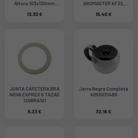
Altura 103x130mm
AROMASTER KF32,
120UN0150
KFK10 64085783
13,32 €
15,40 €
JUNTA CAFETERA BRA
Jarra Negra Completa
NOVA EXPREX 6 TAZAS
4055031480
120BRA101
6,23 €
32,16 €