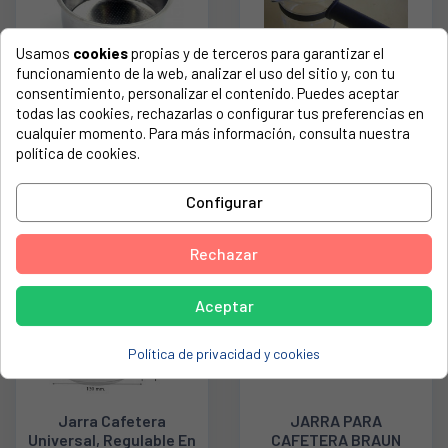
Usamos
cookies
propias y de terceros para garantizar el
funcionamiento de la web, analizar el uso del sitio y, con tu
consentimiento, personalizar el contenido. Puedes aceptar
FILTRO CAFETERA 2
Jarra Cafetera
todas las cookies, rechazarlas o configurar tus preferencias en
TAZAS, UNIVERSAL.
Express Solac, Braun
cualquier momento. Para más información, consulta nuestra
49FN158
Mango Largo, Negro
política de cookies.
120UN0102
11,97 €
7,98 €
Configurar
Rechazar
Aceptar
Política de privacidad y cookies
Jarra Cafetera
JARRA PARA
Universal, Regulable En
CAFETERA BRAUN