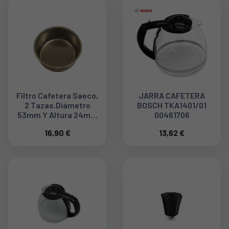
Filtro Cafetera Saeco,
JARRA CAFETERA
2 Tazas.Diámetro
BOSCH TKA1401/01
53mm Y Altura 24mm
00461706
224650221
16,90 €
13,62 €