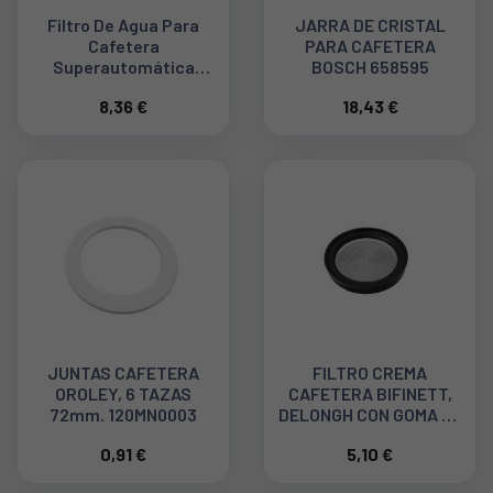
Filtro De Agua Para
JARRA DE CRISTAL
Cafetera
PARA CAFETERA
Superautomática
BOSCH 658595
DeLonghi 5513292811,
8,36 €
18,43 €
DLSC002
JUNTAS CAFETERA
FILTRO CREMA
OROLEY, 6 TAZAS
CAFETERA BIFINETT,
72mm. 120MN0003
DELONGH CON GOMA DE
SELLADO 5532108700
0,91 €
5,10 €