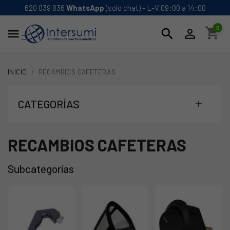
620 039 836
WhatsApp
(solo chat) - L-V 09:00 a 14:00
0
shopping_cart
search


INICIO
RECAMBIOS CAFETERAS
CATEGORÍAS

RECAMBIOS CAFETERAS
Subcategorías