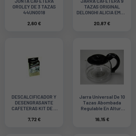
JUNTA CAFETERA
JARRA CAFETERA 9
OROLEY DE 3 TAZAS
TAZAS ORIGINAL
44UN0018
DELONGHI ALICIA EMK9,
5513200919
2,60 €
20,87 €
DESCALCIFICADOR Y
Jarra Universal De 10
DESENGRASANTE
Tazas Abombada
CAFETERAS KIT DE 4
Regulable En Altura
481281719201
120UN0153
7,72 €
16,15 €