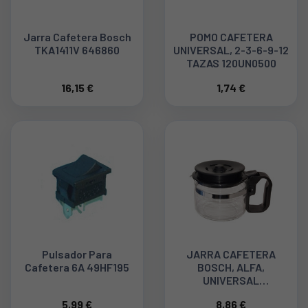
Jarra Cafetera Bosch
POMO CAFETERA
TKA1411V 646860
UNIVERSAL, 2-3-6-9-12
TAZAS 120UN0500
16,15 €
1,74 €
Pulsador Para
JARRA CAFETERA
Cafetera 6A 49HF195
BOSCH, ALFA,
UNIVERSAL
REGULABLE EN
5,99 €
8,86 €
ALTURA. CAFE745404