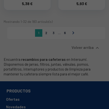
5,38 €
5,93 €
Mostrando 1-32 de 183 artículo(s)

1
2
3
…
6

Volver arriba
Encuentra
recambios para cafeteras
en Intersumi.
Disponemos de jarras, filtros, juntas, válvulas, pomos,
portafiltros, interruptores y productos de limpieza para
mantener tu cafetera siempre lista para el mejor café.
PRODUCTOS
Ofertas
Novedades