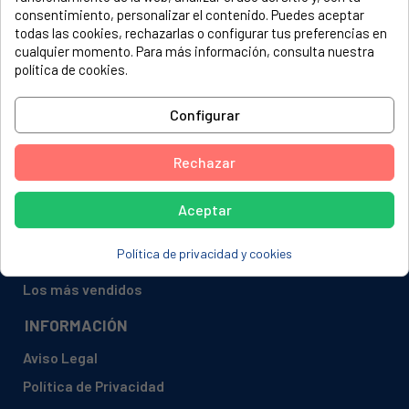
marcas y modelos, con piezas de calidad para reparar tu
consentimiento, personalizar el contenido. Puedes aceptar
electrodoméstico de forma rápida y segura.
todas las cookies, rechazarlas o configurar tus preferencias en
cualquier momento. Para más información, consulta nuestra
Localiza la referencia adecuada y recibe tu pedido con envío
política de cookies.
rápido.
Configurar
Rechazar
PRODUCTOS
Aceptar
Ofertas
Política de privacidad y cookies
Novedades
Los más vendidos
INFORMACIÓN
Aviso Legal
Política de Privacidad