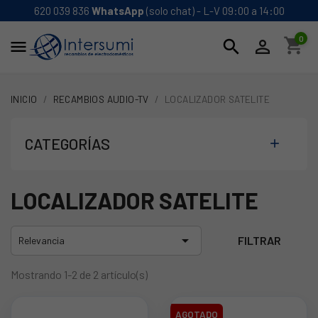
620 039 836
WhatsApp
(solo chat) - L-V 09:00 a 14:00
0
shopping_cart
search


INICIO
RECAMBIOS AUDIO-TV
LOCALIZADOR SATELITE
CATEGORÍAS

LOCALIZADOR SATELITE

FILTRAR
Relevancia
Mostrando 1-2 de 2 artículo(s)
AGOTADO