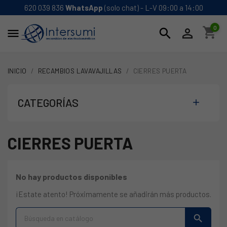
620 039 836
WhatsApp
(solo chat) - L-V 09:00 a 14:00
0
shopping_cart
search


INICIO
RECAMBIOS LAVAVAJILLAS
CIERRES PUERTA
CATEGORÍAS

CIERRES PUERTA
No hay productos disponibles
¡Estate atento! Próximamente se añadirán más productos.
search