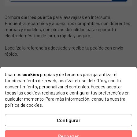
Compra
cierres puerta
para lavavajillas en Intersumi.
Encuentra recambios y accesorios compatibles con diferentes
marcas y modelos, con piezas de calidad para reparar tu
electrodoméstico de forma rápida y segura.
Localiza la referencia adecuada y recibe tu pedido con envío
rápido.
Usamos
cookies
propias y de terceros para garantizar el
funcionamiento de la web, analizar el uso del sitio y, con tu
consentimiento, personalizar el contenido. Puedes aceptar
todas las cookies, rechazarlas o configurar tus preferencias en
PRODUCTOS
cualquier momento. Para más información, consulta nuestra
Ofertas
política de cookies.
Novedades
Configurar
Los más vendidos
INFORMACIÓN
Rechazar