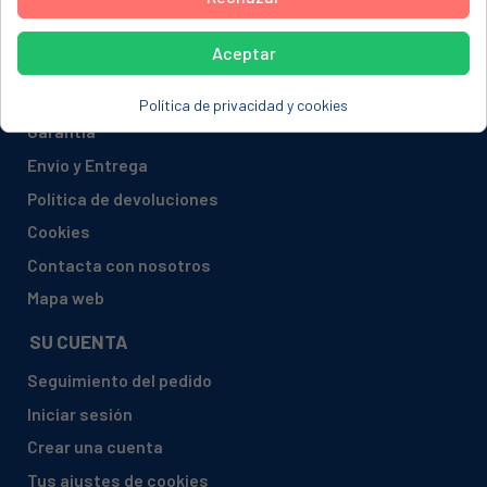
Aviso Legal
Aceptar
Política de Privacidad
Formas de Pago
Política de privacidad y cookies
Garantía
Envío y Entrega
Política de devoluciones
Cookies
Contacta con nosotros
Mapa web
SU CUENTA
Seguimiento del pedido
Iniciar sesión
Crear una cuenta
Tus ajustes de cookies