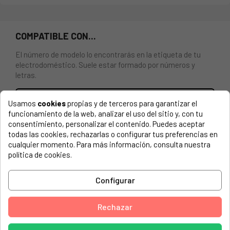
COMPATIBLE CON...
El número de modelo lo encontrarás en la etiqueta de tu
electrodoméstico. Suele estar formado por números y
letras.
Usamos
cookies
propias y de terceros para garantizar el
funcionamiento de la web, analizar el uso del sitio y, con tu
RESISTENCIA (ELEMENTO CALEFACTOR) PARA
consentimiento, personalizar el contenido. Puedes aceptar
LAVAVAJILLAS WHIRLPOOL, INDESIT C00302489,
todas las cookies, rechazarlas o configurar tus preferencias en
C00856634, C00856635, 488000856635, 482000022217,
cualquier momento. Para más información, consulta nuestra
488000856634. 1800W.
política de cookies.
ARISTON, L45 9324 C IT 869991547300
Configurar
ARISTON, L60 7324 SF IT 869991547340
Rechazar
ARISTON, L60 9323 LOS IT 869991547350
ARISTON, L60 93239 IT 869991547330