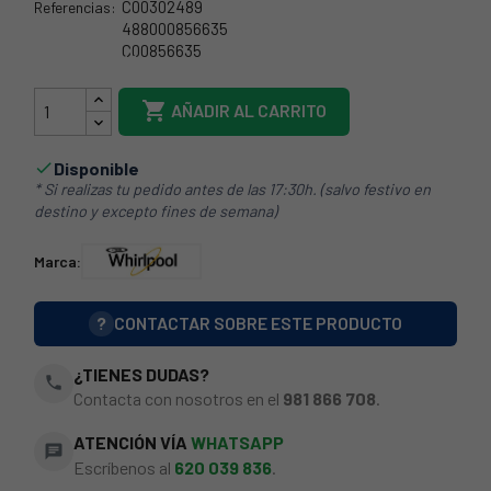
C00302489
Referencias:
488000856635
C00856635
482000022217

AÑADIR AL CARRITO
Disponible

* Si realizas tu pedido antes de las 17:30h. (salvo festivo en
destino y excepto fines de semana)
Marca:
?
CONTACTAR SOBRE ESTE PRODUCTO
¿TIENES DUDAS?
phone
Contacta con nosotros en el
981 866 708
.
ATENCIÓN VÍA
WHATSAPP
chat
Escríbenos al
620 039 836
.