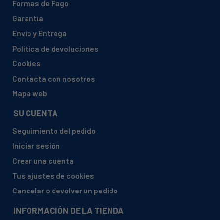
Formas de Pago
ARISTON, LFD 11S123 OX AUS 869990873370
Garantía
ARISTON, LFF 8M116 C 36853450100
Envío y Entrega
ARISTON, LFF 8M116 C 36853450200
Política de devoluciones
ARISTON, LFF 8M116 C 36853451300
Cookies
ARISTON, LFF 8M116 C EX 869990853450
Contacta con nosotros
ARISTON, LFF 8M116 CB 36853470100
Mapa web
ARISTON, LFF 8M116 CB 36853470200
SU CUENTA
ARISTON, LFF 8M116 CB 36853471300
Seguimiento del pedido
ARISTON, LFF 8M116 CB EX 869990853470
Iniciar sesión
ARISTON, LFF 8M116 CX 36853460100
Crear una cuenta
ARISTON, LFF 8M116 CX 36853460200
Tus ajustes de cookies
ARISTON, LFF 8M116 CX 36853461300
Cancelar o devolver un pedido
ARISTON, LFF 8M116 CX EX 869990853460
INFORMACIÓN DE LA TIENDA
ARISTON, LFF 8M122 36873350100