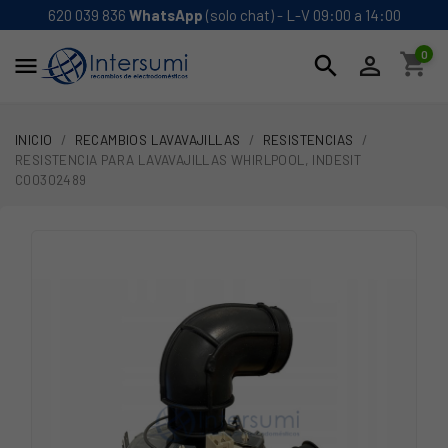
620 039 836
WhatsApp
(solo chat) - L-V 09:00 a 14:00
0
shopping_cart
search


INICIO
RECAMBIOS LAVAVAJILLAS
RESISTENCIAS
RESISTENCIA PARA LAVAVAJILLAS WHIRLPOOL, INDESIT
C00302489