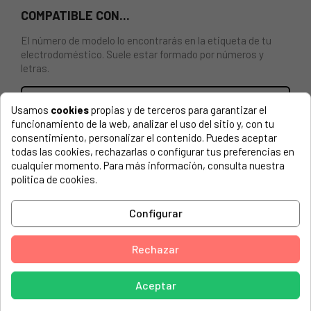
COMPATIBLE CON...
El número de modelo lo encontrarás en la etiqueta de tu
electrodoméstico. Suele estar formado por números y
letras.
Usamos
cookies
propias y de terceros para garantizar el
funcionamiento de la web, analizar el uso del sitio y, con tu
RESISTENCIA PARA LAVAVAJILLAS TEKA, GORENJE,
consentimiento, personalizar el contenido. Puedes aceptar
MIDEA, FAGOR, ETC.
todas las cookies, rechazarlas o configurar tus preferencias en
cualquier momento. Para más información, consulta nuestra
AMICA, EGSP 14381 E
política de cookies.
AMICA, EGSP 14383 E
Configurar
AMICA, EGSP 14384 V
AMICA, EGSP 14385 E
Rechazar
AMICA, EGSP 14386 V
Aceptar
AMICA, EGSP 14387 V
AMICA, EGSP 24363 V