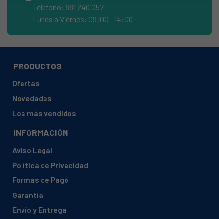
Teléfono: 881 240 057
AMICA, ZIM 628E
Lunes a Viernes: 09:00 - 14:00
AMICA, ZIM 636
AMICA, ZIM 646E
AMICA, ZIM 656 ER
PRODUCTOS
AMICA, ZIM 668 E
Ofertas
AMICA, ZIM 688 E
Novedades
AMICA, ZIM 688EUK
Los más vendidos
AMICA, ZIM428EH
INFORMACIÓN
AMICA, ZIM446E
Aviso Legal
AMICA, ZIM4757EV
Política de Privacidad
AMICA, ZIM628EH
Formas de Pago
AMICA, ZIM629E
Garantía
AMICA, ZIM6377EV
Envío y Entrega
AMICA, ZIM646E