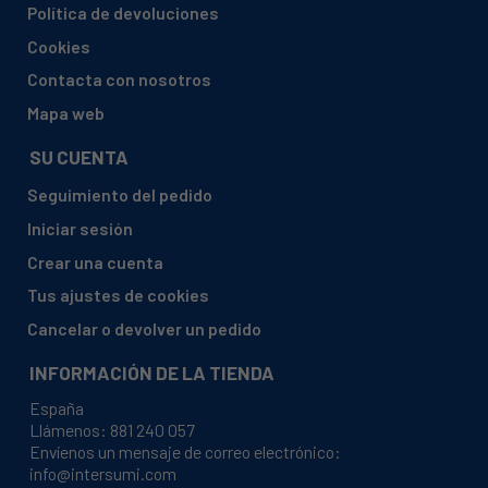
Política de devoluciones
AMICA, ZIM689E
Cookies
AMICA, ZWM 407WH
Contacta con nosotros
AMICA, ZWM 426 IES
Mapa web
AMICA, ZWM 426 WES
SU CUENTA
AMICA, ZWM 464IEH
Seguimiento del pedido
AMICA, ZWM 464WEH
Iniciar sesión
AMICA, ZWM 4677IEH
Crear una cuenta
AMICA, ZWM 4677WEH
Tus ajustes de cookies
AMICA, ZWM 476 WEH
Cancelar o devolver un pedido
AMICA, ZWM 626 IES
INFORMACIÓN DE LA TIENDA
AMICA, ZWM 626 WES
España
AMICA, ZWM 646IE
Llámenos:
881 240 057
Envíenos un mensaje de correo electrónico:
AMICA, ZWM 664WEH
info@intersumi.com
AMICA, ZWM 6677WEH