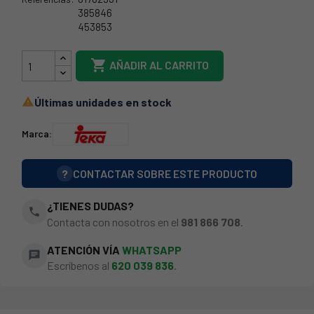
385846
453853
81782931

AÑADIR AL CARRITO
Últimas unidades en stock

Marca:
?
CONTACTAR SOBRE ESTE PRODUCTO
¿TIENES DUDAS?
phone
Contacta con nosotros en el
981 866 708
.
ATENCIÓN VÍA
WHATSAPP
chat
Escríbenos al
620 039 836
.