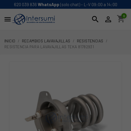
620 039 836
WhatsApp
(solo chat) - L-V 09:00 a 14:00
0
shopping_cart
search


INICIO
RECAMBIOS LAVAVAJILLAS
RESISTENCIAS
RESISTENCIA PARA LAVAVAJILLAS TEKA 81782931