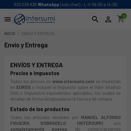
620 039 836
WhatsApp
(solo chat) - L-V 09:00 a 14:00
0
shopping_cart
search


INICIO
ENVÍO Y ENTREGA
Envío y Entrega
ENVÍOS Y ENTREGA
Precios e Impuestos
Todos los precios en
www.intersumi.com
se muestran
en
EUROS
e incluyen el Impuesto sobre el Valor Añadido
(IVA) o impuestos equivalentes aplicables, los cuales se
detallan de forma desglosada en la factura de compra.
Estado de los productos
Todos los artículos vendidos por
MANUEL ALFONSO
FIGUEIRA SOBRADELO (INTERSUMI)
son
completamente nuevos
. No comercializamos