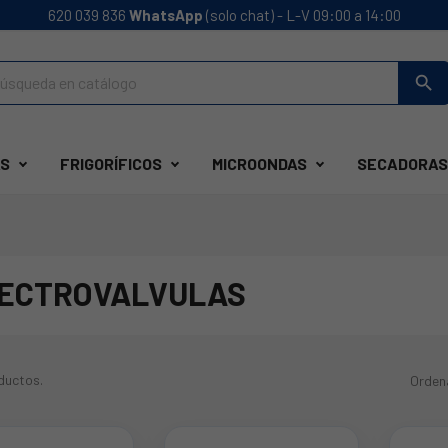
620 039 836
WhatsApp
(solo chat) - L-V 09:00 a 14:00
search
S
FRIGORÍFICOS
MICROONDAS
SECADORAS
ECTROVALVULAS
ductos.
Orden