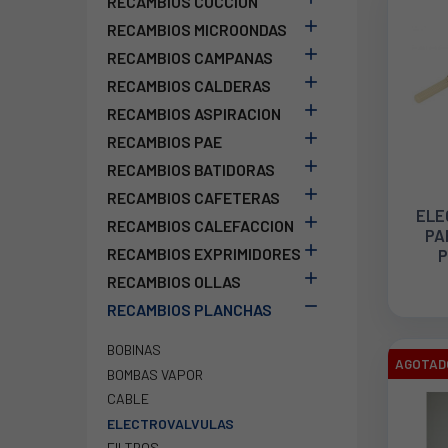
RECAMBIOS COCCION

RECAMBIOS MICROONDAS

RECAMBIOS CAMPANAS

RECAMBIOS CALDERAS

RECAMBIOS ASPIRACION

RECAMBIOS PAE

RECAMBIOS BATIDORAS

RECAMBIOS CAFETERAS
ELE

RECAMBIOS CALEFACCION
PA

RECAMBIOS EXPRIMIDORES
R

RECAMBIOS OLLAS

RECAMBIOS PLANCHAS
BOBINAS
AGOTAD
BOMBAS VAPOR
CABLE
ELECTROVALVULAS
FILTROS