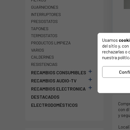
GUARNICIONES
INTERRUPTORES
PRESOSTATOS
TAPONES
TERMOSTATOS
ELEC
Usamos
cook
PRODUCTOS LIMPIEZA
del sitio y, c
VARIOS
rechazarlas o 
CALDERINES
nuestra polític
RESISTENCIAS

Conf
RECAMBIOS CONSUMIBLES

RECAMBIOS AUDIO-TV
Mostrando 

RECAMBIOS ELECTRONICA
DESTACADOS
Comp
ELECTRODOMÉSTICOS
con di
y segu
Locali