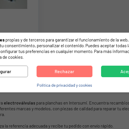
TROBOBINA DE
ies
propias y de terceros para garantizar el funcionamiento de la web, 
RECAMBIO 49BQ007
on tu consentimiento, personalizar el contenido. Puedes aceptar todas 
configurar tus preferencias en cualquier momento. Para más informac
a de cookies.
9,34 €
igurar
Rechazar
Ace
1-5 de 5 artículo(s)
Política de privacidad y cookies
ra
electroválvulas
para planchas en Intersumi. Encuentra recambio
ferentes marcas y modelos, con piezas de calidad para reparar tu el
ra.
za la referencia adecuada y recibe tu pedido con envío rápido.