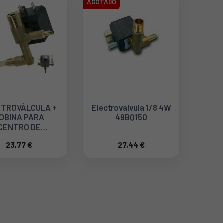
AGOTADO
CTROVÁLCULA +
Electrovalvula 1/8 4W
OBINA PARA
49BQ150
CENTRO DE
PLANCHADO
23,77 €
27,44 €
OWENTA CS-
00097843