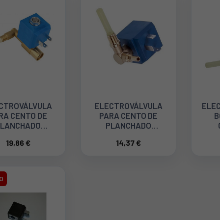
CTROVÁLVULA
ELECTROVÁLVULA
ELE
RA CENTO DE
PARA CENTO DE
B
PLANCHADO
PLANCHADO
OWENTA CS-
ROWENTA CS-
19,86 €
14,37 €
00143087
10000581
R
O