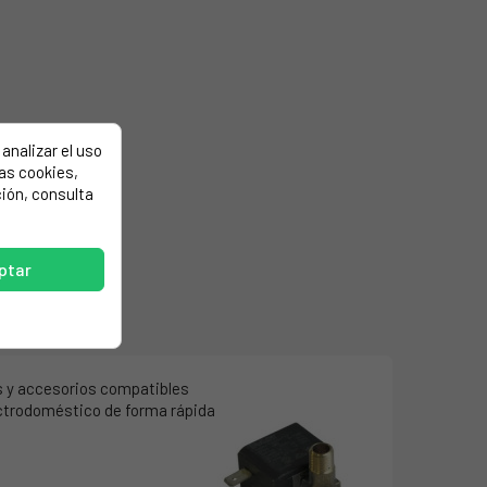
analizar el uso
las cookies,
ión, consulta
ptar
s y accesorios compatibles
ectrodoméstico de forma rápida