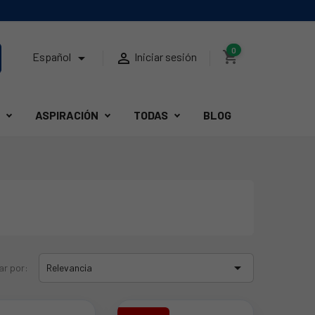
0
shopping_cart


Español
Iniciar sesión
ASPIRACIÓN
TODAS
BLOG

ar por:
Relevancia