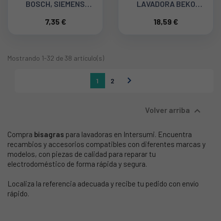
BOSCH, SIEMENS
LAVADORA BEKO
10013617
2827210100
7,35 €
18,59 €
Mostrando 1-32 de 38 artículo(s)

1
2

Volver arriba
Compra
bisagras
para lavadoras en Intersumi. Encuentra
recambios y accesorios compatibles con diferentes marcas y
modelos, con piezas de calidad para reparar tu
electrodoméstico de forma rápida y segura.
Localiza la referencia adecuada y recibe tu pedido con envío
rápido.