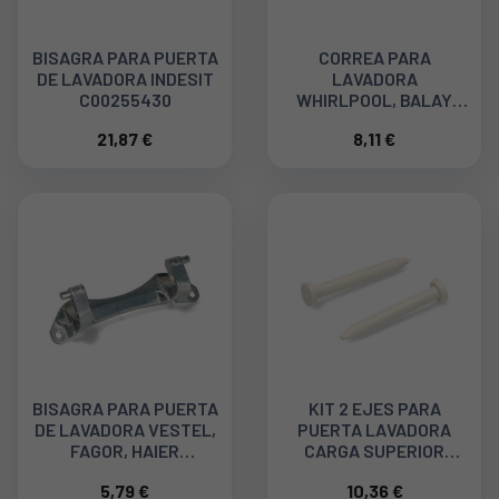
BISAGRA PARA PUERTA
CORREA PARA
DE LAVADORA INDESIT
LAVADORA
C00255430
WHIRLPOOL, BALAY
1236J4 C00315247
21,87 €
8,11 €
BISAGRA PARA PUERTA
KIT 2 EJES PARA
DE LAVADORA VESTEL,
PUERTA LAVADORA
FAGOR, HAIER
CARGA SUPERIOR
37016846
CANDY, HOOVER
5,79 €
10,36 €
49033811