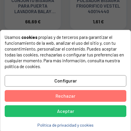
CONJUNTO BISAGRA
PULSADOR BISAGRA
PARA PUERTA
FRIGORIFICO VESTEL
LAVADORA BALAY
40014440
BOSCH SIEMENS
66,69 €
1,61 €
00610416
Usamos
cookies
propias y de terceros para garantizar el
funcionamiento de la web, analizar el uso del sitio y, con tu
consentimiento, personalizar el contenido. Puedes aceptar
todas las cookies, rechazarlas o configurar tus preferencias en
cualquier momento. Para más información, consulta nuestra
política de cookies.
Configurar
KIT BISAGRAS PARA
KIT BISAGRA PUERTA
Rechazar
LAVADORA PANELABLE
LAVADORA INTEGRADA
BALAY, BOSCH,
CANDY, HOOVER, TEKA.
SIEMENS 00031845
43013964
Aceptar
68,80 €
30,45 €
Política de privacidad y cookies