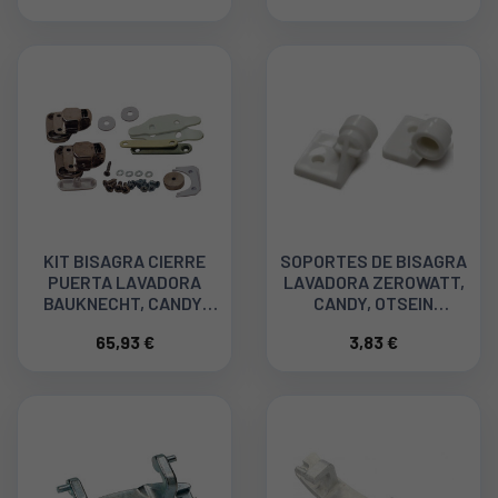
KIT BISAGRA CIERRE
SOPORTES DE BISAGRA
PUERTA LAVADORA
LAVADORA ZEROWATT,
BAUKNECHT, CANDY,
CANDY, OTSEIN
HOOVER, TEKA...
90470311
65,93 €
3,83 €
41026810