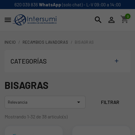
620 039 836
WhatsApp
(solo chat) - L-V 09:00 a 14:00
0
shopping_cart
search


INICIO
RECAMBIOS LAVADORAS
BISAGRAS
CATEGORÍAS

BISAGRAS

FILTRAR
Relevancia
Mostrando 1-32 de 38 artículo(s)