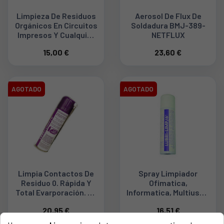
Limpieza De Residuos
Aerosol De Flux De
Orgánicos En Circuitos
Soldadura BMJ-389-
Impresos Y Cualquier
NETFLUX
Superficie. SOLVENT-R
15,00 €
23,60 €
AGOTADO
AGOTADO
Limpia Contactos De
Spray Limpiador
Residuo 0. Rápida Y
Ofimatica,
Total Evarporación. No
Informatica, Multiuso L
Ataca Plásticos. 250
Impiador, Antiestatico
20,95 €
16,51 €
Ml LUBRILIMP-0R
TS-LUBRILIMP-6