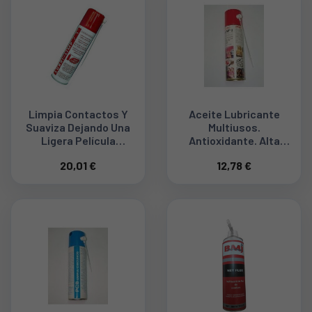
Limpia Contactos Y
Aceite Lubricante
Suaviza Dejando Una
Multiusos.
Ligera Película
Antioxidante. Alta
Lubricante 250ml
Viscosidad Y Muy
20,01 €
12,78 €
LUBRILIMP-1R
Duradero. Desplaza La
Humedad. 250 Ml.
LUBRILIMP-3R