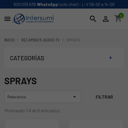
620 039 836
WhatsApp
(solo chat) - L-V 09:00 a 14:00
0
shopping_cart
search


INICIO
RECAMBIOS AUDIO-TV
SPRAYS
CATEGORÍAS

SPRAYS

FILTRAR
Relevancia
Mostrando 1-8 de 8 artículo(s)