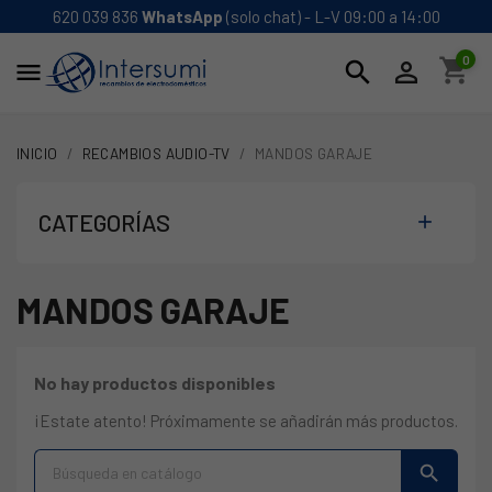
620 039 836
WhatsApp
(solo chat) - L-V 09:00 a 14:00
0
shopping_cart
search


INICIO
RECAMBIOS AUDIO-TV
MANDOS GARAJE
CATEGORÍAS

MANDOS GARAJE
No hay productos disponibles
¡Estate atento! Próximamente se añadirán más productos.
search