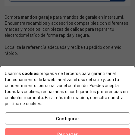
Compra
mandos garaje
para mandos de garaje en Intersumi.
Encuentra recambios y accesorios compatibles con diferentes
marcas y modelos, con piezas de calidad para reparar tu
electrodoméstico de forma rápida y segura.
Localiza la referencia adecuada y recibe tu pedido con envío
rápido.
Usamos
cookies
propias y de terceros para garantizar el
funcionamiento de la web, analizar el uso del sitio y, con tu
consentimiento, personalizar el contenido. Puedes aceptar
todas las cookies, rechazarlas o configurar tus preferencias en
PRODUCTOS
cualquier momento. Para más información, consulta nuestra
Ofertas
política de cookies.
Novedades
Configurar
Los más vendidos
INFORMACIÓN
Rechazar