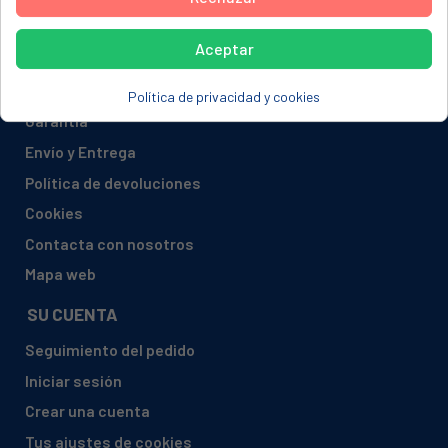
Aviso Legal
Aceptar
Política de Privacidad
Formas de Pago
Política de privacidad y cookies
Garantía
Envío y Entrega
Política de devoluciones
Cookies
Contacta con nosotros
Mapa web
SU CUENTA
Seguimiento del pedido
Iniciar sesión
Crear una cuenta
Tus ajustes de cookies