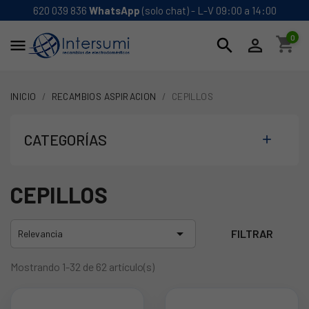
620 039 836
WhatsApp
(solo chat) - L-V 09:00 a 14:00
0
shopping_cart
search


INICIO
RECAMBIOS ASPIRACION
CEPILLOS
CATEGORÍAS

CEPILLOS

FILTRAR
Relevancia
Mostrando 1-32 de 62 artículo(s)