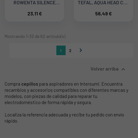
ROWENTA SILENCE
TEFAL, AQUA HEAD CON
FORCE ZR901701
2 MOPAS ZR009600
23,11 €
56,49 €
Mostrando 1-32 de 62 artículo(s)

1
2

Volver arriba
Compra
cepillos
para aspiradores en Intersumi. Encuentra
recambios y accesorios compatibles con diferentes marcas y
modelos, con piezas de calidad para reparar tu
electrodoméstico de forma rápida y segura.
Localiza la referencia adecuada y recibe tu pedido con envío
rápido.