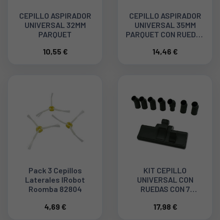
CEPILLO ASPIRADOR
CEPILLO ASPIRADOR
UNIVERSAL 32MM
UNIVERSAL 35MM
PARQUET
PARQUET CON RUEDAS
7253830
10,55 €
14,46 €
Pack 3 Cepillos
KIT CEPILLO
Laterales IRobot
UNIVERSAL CON
Roomba 82804
RUEDAS CON 7
ADAPTADORES
4,69 €
17,98 €
03AG322