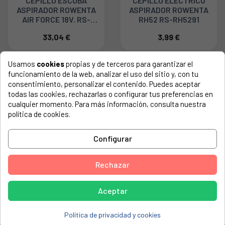
CEPILLO ESCOBA
CEPILLO ELECTRICO
ASPIRADOR ROWENTA
ASPIRADOR ROWENTA
AIR FORCE 18V. RS-
RH52 RS-RH5291
RH5681
33,04 €
3,99 €
Usamos
cookies
propias y de terceros para garantizar el
funcionamiento de la web, analizar el uso del sitio y, con tu
consentimiento, personalizar el contenido. Puedes aceptar
todas las cookies, rechazarlas o configurar tus preferencias en
cualquier momento. Para más información, consulta nuestra
política de cookies.
Configurar
CEPILLO ASPIRADOR
CEPILLO SUELO
Rechazar
ROWENTA 25,2V RS-
ASPIRADOR ROWENTA
RH5472
ZR900301
Aceptar
38,94 €
14,61 €
Política de privacidad y cookies