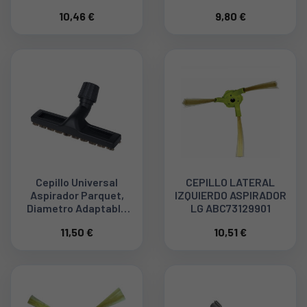
35mm 49NO234
49NO208
10,46 €
9,80 €
Cepillo Universal
CEPILLO LATERAL
Aspirador Parquet,
IZQUIERDO ASPIRADOR
Diametro Adaptable
LG ABC73129901
49NO361
11,50 €
10,51 €