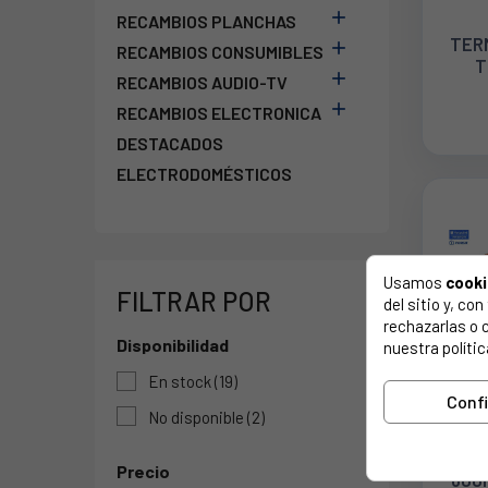

RECAMBIOS PLANCHAS
TER

RECAMBIOS CONSUMIBLES
T

RECAMBIOS AUDIO-TV

RECAMBIOS ELECTRONICA
DESTACADOS
ELECTRODOMÉSTICOS
Usamos
cook
FILTRAR POR
del sitio y, c
rechazarlas o 
Disponibilidad
nuestra polític
En stock
(19)
Conf
No disponible
(2)
TE
QUEM
Precio
600