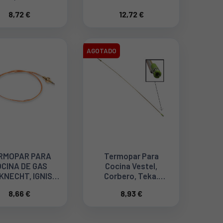
SMEG
948650104
8,72 €
12,72 €
2000028009
AGOTADO
RMOPAR PARA
Termopar Para
CINA DE GAS
Cocina Vestel,
KNECHT, IGNIS,
Corbero, Teka.
WHIRLPOOL
37024878
8,66 €
8,93 €
C00546476