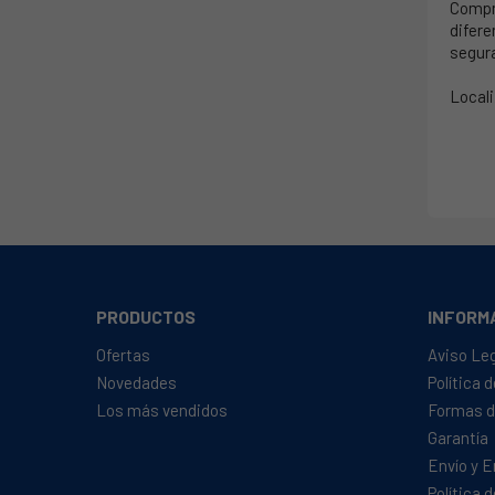
Comp
difere
segur
Locali
PRODUCTOS
INFORM
Ofertas
Aviso Le
Novedades
Política 
Los más vendidos
Formas d
Garantía
Envío y 
Política 