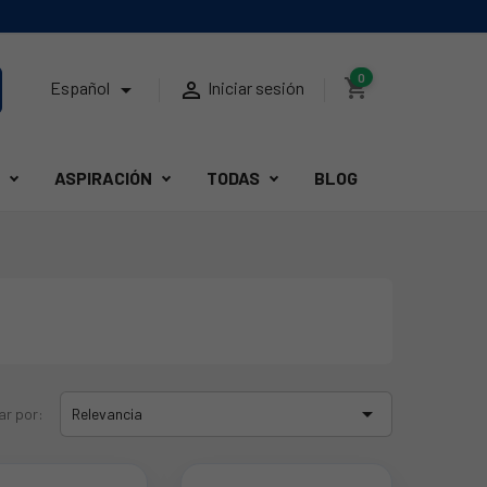
0
shopping_cart


Español
Iniciar sesión
ASPIRACIÓN
TODAS
BLOG

ar por:
Relevancia