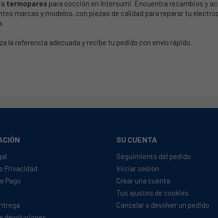
ra
termopares
para cocción en Intersumi. Encuentra recambios y a
ntes marcas y modelos, con piezas de calidad para reparar tu electr
a.
za la referencia adecuada y recibe tu pedido con envío rápido.
ACIÓN
SU CUENTA
gal
Seguimiento del pedido
de Privacidad
Iniciar sesión
e Pago
Crear una cuenta
Tus ajustes de cookies
Entrega
Cancelar o devolver un pedido
de devoluciones