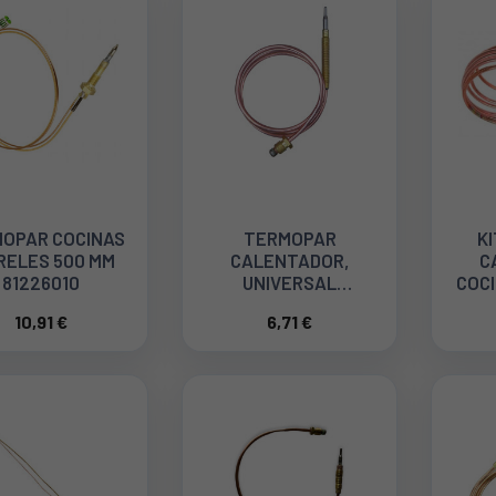
OPAR COCINAS
TERMOPAR
K
RELES 500 MM
CALENTADOR,
C
81226010
UNIVERSAL
COCI
M8x400mm
LON
10,91 €
6,71 €
44TC0002