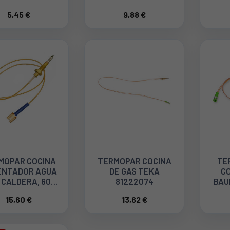
44TC0015
5,45 €
9,88 €
48
MOPAR COCINA
TERMOPAR COCINA
TE
ENTADOR AGUA
DE GAS TEKA
CO
 CALDERA, 600
81222074
BAU
MM C080002T2
15,60 €
13,62 €