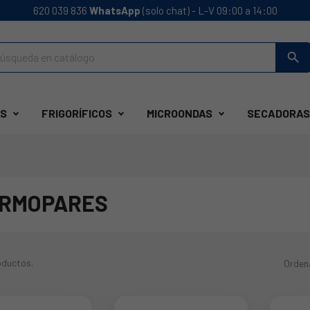
620 039 836
WhatsApp
(solo chat) - L-V 09:00 a 14:00
search
S
FRIGORÍFICOS
MICROONDAS
SECADORAS
RMOPARES
oductos.
Orden