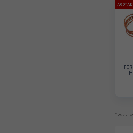
AGOTAD
TER
M
3S
Mostrando 