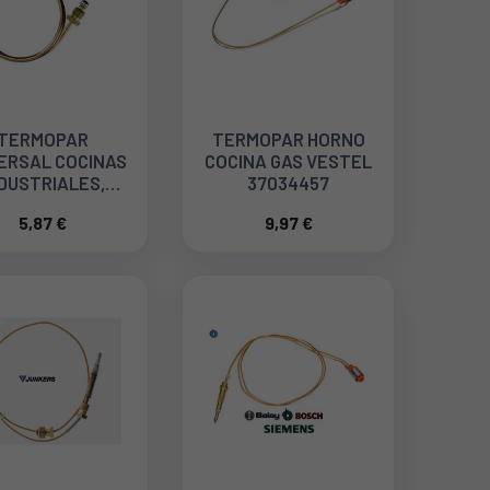
TERMOPAR
TERMOPAR HORNO
ERSAL COCINAS
COCINA GAS VESTEL
DUSTRIALES,
37034457
CALDERAS,
5,87 €
9,97 €
GITUD 900mm.
44TC0009