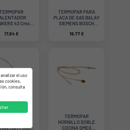
TERMOPAR
TERMOPAR PARA
ALENTADOR
PLACA DE GAS BALAY
NKERS 43 Cms
SIEMENS BOSCH
8707202018
00617909
17,64 €
19,77 €
analizar el uso
las cookies,
ión, consulta
ptar
TERMOPAR
TERMOPAR
MADOR COCINA
HORNILLO DOBLE
TON, HOTPOINT,
COCINA SMEG