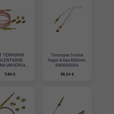
IT TERMOPAR
Termopar Cocina
ALENTADOR,
Fagor A Gas 600mm.
NA UNIVERSAL,
EN0000004
GITUD 600mm
7,80 €
36,24 €
44TC0008