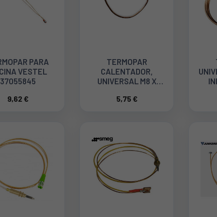
RMOPAR PARA
TERMOPAR
CINA VESTEL
CALENTADOR,
UNIV
37055845
UNIVERSAL M8 X
IN
320mm 5174
9,62 €
5,75 €
LON