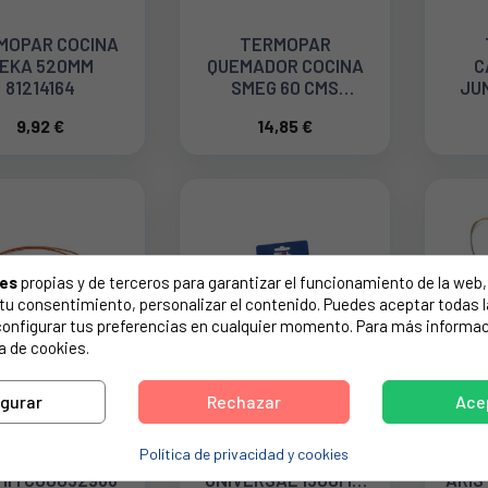
MOPAR COCINA
TERMOPAR
EKA 520MM
QUEMADOR COCINA
C
81214164
SMEG 60 CMS
JU
948650108
9,92 €
14,85 €
ies
propias y de terceros para garantizar el funcionamiento de la web, 
on tu consentimiento, personalizar el contenido. Puedes aceptar todas 
configurar tus preferencias en cualquier momento. Para más informac
a de cookies.
igurar
Rechazar
Ace
RMOPAR PARA
KIT TERMOPAR
Política de privacidad y cookies
ADOR ARISTON
CALENTADOR
QUE
MM C00052986
UNIVERSAL 1500MM
ARIS