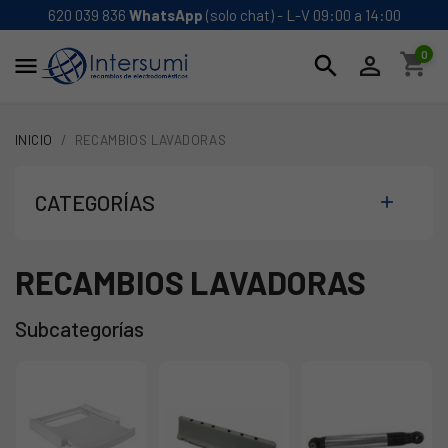
620 039 836
WhatsApp
(solo chat) - L-V 09:00 a 14:00
0
shopping_cart
search


INICIO
RECAMBIOS LAVADORAS
CATEGORÍAS

RECAMBIOS LAVADORAS
Subcategorías