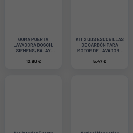
GOMA PUERTA
KIT 2 UDS ESCOBILLAS
LAVADORA BOSCH,
DE CARBÓN PARA
SIEMENS, BALAY
MOTOR DE LAVADORA
00667220
C00196541
12,90 €
5,47 €
Aro Interior Puerta
Antical Magnetico