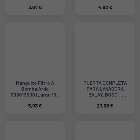
220V, ANCLAJE
3,67 €
4,82 €
HORIZONTAL 62AB1001
62AB0010
Manguito Filtro A
PUERTA COMPLETA
Bomba Ardo
PARA LAVADORA
398013000 (largo 16C
BALAY, BOSCH,
M, Diametro 3,5CM)
SIEMENS T8211, T8214,
5,93 €
27,68 €
T8215 00285563