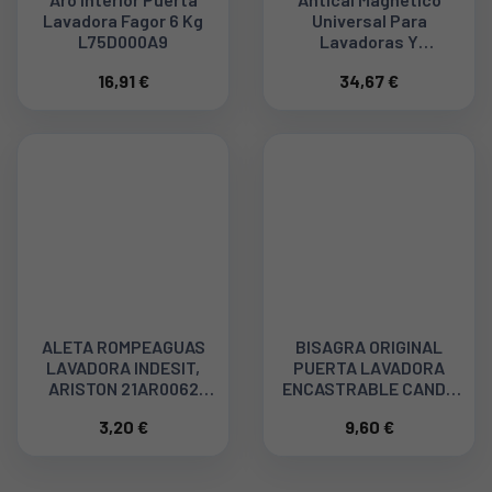
Lavadora Fagor 6 Kg
Universal Para
L75D000A9
Lavadoras Y
Secadoras MWC012
16,91 €
34,67 €
ALETA ROMPEAGUAS
BISAGRA ORIGINAL
LAVADORA INDESIT,
PUERTA LAVADORA
ARISTON 21AR0062
ENCASTRABLE CANDY
C00268109
92784297
3,20 €
9,60 €