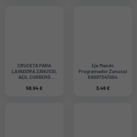
CRUCETA PARA
Eje Mando
LAVADORA ZANUSSI,
Programador Zanussi
AEG, CORBERÓ
50097347004
50239967008
58,94 €
3,46 €