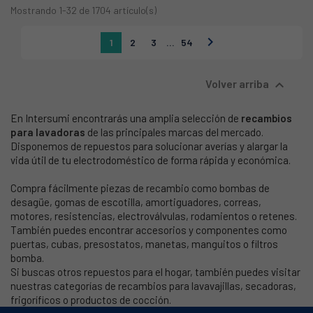
Mostrando 1-32 de 1704 artículo(s)

1
2
3
…
54

Volver arriba
En Intersumi encontrarás una amplia selección de
recambios
para lavadoras
de las principales marcas del mercado.
Disponemos de repuestos para solucionar averías y alargar la
vida útil de tu electrodoméstico de forma rápida y económica.
Compra fácilmente piezas de recambio como bombas de
desagüe, gomas de escotilla, amortiguadores, correas,
motores, resistencias, electroválvulas, rodamientos o retenes.
También puedes encontrar accesorios y componentes como
puertas, cubas, presostatos, manetas, manguitos o filtros
bomba.
Si buscas otros repuestos para el hogar, también puedes visitar
nuestras categorías de recambios para lavavajillas, secadoras,
frigoríficos o productos de cocción.