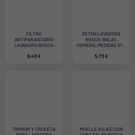
FILTRO
RETÉN LAVADORA
ANTIPARASITARIO
BOSCH, BALAY,
LAVADORA BOSCH
SIEMENS; MEDIDAS 37.4
WAE20161EE- 03
X 62 X 10/12 MM
9,43 €
5,73 €
00623842
00619808
TAMBOR Y CRUCETA
MUELLE SUJECCION
PARA LAVADORA
CUBA BALAY BOSCH