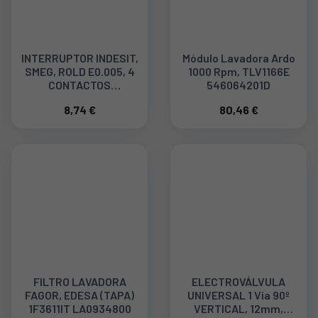
INTERRUPTOR INDESIT,
Módulo Lavadora Ardo
SMEG, ROLD E0.005, 4
1000 Rpm, TLV1166E
CONTACTOS
546064201D
C00034349
8,74 €
80,46 €
FILTRO LAVADORA
ELECTROVÁLVULA
FAGOR, EDESA (TAPA)
UNIVERSAL 1 Via 90º
1F3611IT LA0934800
VERTICAL, 12mm,