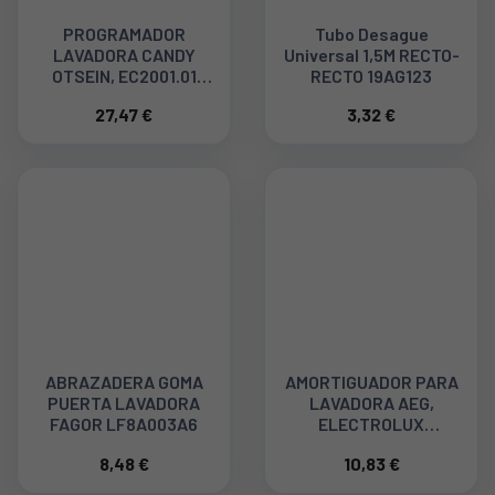
PROGRAMADOR
Tubo Desague
LAVADORA CANDY
Universal 1,5M RECTO-
OTSEIN, EC2001.01
RECTO 19AG123
91201337
27,47 €
3,32 €
ABRAZADERA GOMA
AMORTIGUADOR PARA
PUERTA LAVADORA
LAVADORA AEG,
FAGOR LF8A003A6
ELECTROLUX
LAV508W, 100N,
8,48 €
10,83 €
6451471610