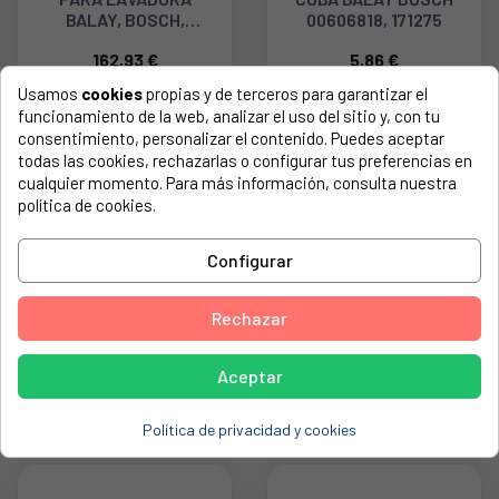
BALAY, BOSCH,
00606818, 171275
SIEMENS 00215117
162,93 €
5,86 €
Usamos
cookies
propias y de terceros para garantizar el
funcionamiento de la web, analizar el uso del sitio y, con tu
consentimiento, personalizar el contenido. Puedes aceptar
todas las cookies, rechazarlas o configurar tus preferencias en
cualquier momento. Para más información, consulta nuestra
política de cookies.
Configurar
Rechazar
TAPÓN DETERGENTE
PRESOSTATO
LÍQUIDO LAVADORA
ANALOGICO LAVADORA
LA0300700
ZANUSSI, AEG
Aceptar
3792216032
7,12 €
14,92 €
Política de privacidad y cookies