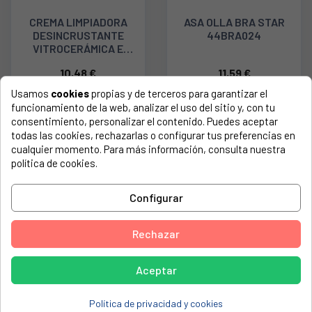
CREMA LIMPIADORA
ASA OLLA BRA STAR
DESINCRUSTANTE
44BRA024
VITROCERÁMICA E
INDUCCIÓN
10,48 €
11,59 €
480181700883
Usamos
cookies
propias y de terceros para garantizar el
funcionamiento de la web, analizar el uso del sitio y, con tu
consentimiento, personalizar el contenido. Puedes aceptar
Mostrando 1-4 de 4 artículo(s)
todas las cookies, rechazarlas o configurar tus preferencias en
cualquier momento. Para más información, consulta nuestra
política de cookies.

Volver arriba
Configurar
Compra
productos limpieza
para vitrocerámicas en Intersumi.
Encuentra recambios y accesorios compatibles con diferentes
marcas y modelos, con piezas de calidad para reparar tu
Rechazar
electrodoméstico de forma rápida y segura.
Localiza la referencia adecuada y recibe tu pedido con envío
Aceptar
rápido.
Política de privacidad y cookies