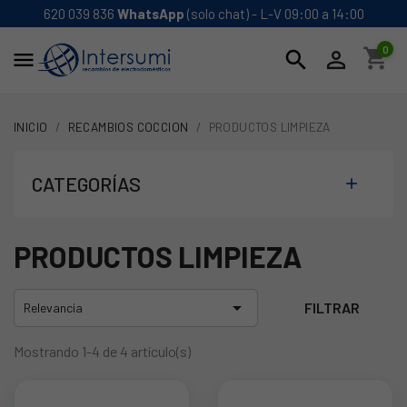
620 039 836
WhatsApp
(solo chat) - L-V 09:00 a 14:00
0
shopping_cart
search


INICIO
RECAMBIOS COCCION
PRODUCTOS LIMPIEZA
CATEGORÍAS

PRODUCTOS LIMPIEZA

FILTRAR
Relevancia
Mostrando 1-4 de 4 artículo(s)