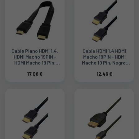
Cable Plano HDMI 1.4.
Cable HDMI 1.4 HDMI
HDMI Macho 19PIN -
Macho 19PIN - HDMI
HDMI Macho 19 Pin,
Macho 19 Pin, Negro,
Negro, Contactos
Contactos Dorados, 1M
17,08 €
12,46 €
Dorados, 1M C198-1F
E-C210-1