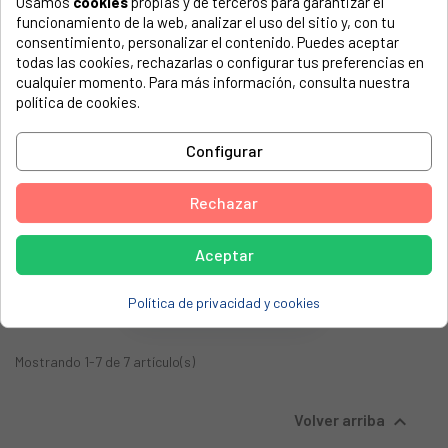
Usamos
cookies
propias y de terceros para garantizar el
funcionamiento de la web, analizar el uso del sitio y, con tu
consentimiento, personalizar el contenido. Puedes aceptar
AGOTADO
todas las cookies, rechazarlas o configurar tus preferencias en
cualquier momento. Para más información, consulta nuestra
política de cookies.
Configurar
Rechazar
Cable HDMI 1.4 M. M. 10
Mts Alta Calidad Sin
Filtros C210-10ZiL
Aceptar
27,30 €
Política de privacidad y cookies
Mostrando 1-7 de 7 artículo(s)

Volver arriba