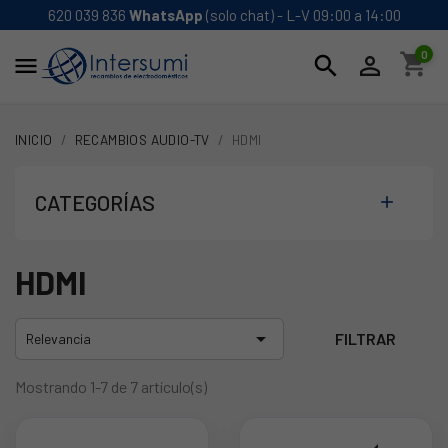
620 039 836
WhatsApp
(solo chat) - L-V 09:00 a 14:00
0
shopping_cart
search


INICIO
RECAMBIOS AUDIO-TV
HDMI
CATEGORÍAS

HDMI

FILTRAR
Relevancia
Mostrando 1-7 de 7 artículo(s)