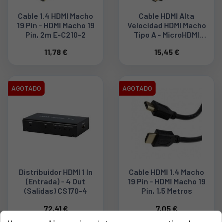
Cable 1.4 HDMI Macho
Cable HDMI Alta
19 Pin - HDMI Macho 19
Velocidad HDMI Macho
Pin, 2m E-C210-2
Tipo A - MicroHDMI
Macho Tipo D, 2 Metros
11,78 €
15,45 €
AGOTADO
AGOTADO
Distribuidor HDMI 1 In
Cable HDMI 1.4 Macho
(entrada) - 4 Out
19 Pin - HDMI Macho 19
(salidas) CS170-4
Pin, 1,5 Metros
72,41 €
7,05 €