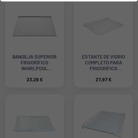
BANDEJA SUPERIOR
ESTANTE DE VIDRIO
FRIGORÍFICO
COMPLETO PARA
WHIRLPOOL
FRIGORÍFICO
481010667591
WHIRLPOOL
23,26 €
27,97 €
481010643010