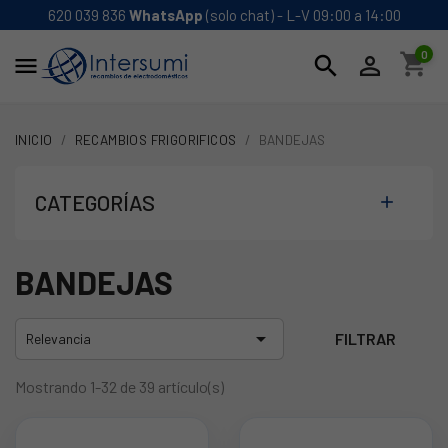
620 039 836
WhatsApp
(solo chat) - L-V 09:00 a 14:00
0
shopping_cart
search


INICIO
RECAMBIOS FRIGORIFICOS
BANDEJAS
CATEGORÍAS

BANDEJAS

FILTRAR
Relevancia
Mostrando 1-32 de 39 artículo(s)