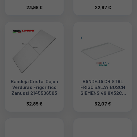
FRIGORIFICO FAGOR
23,98 €
22,97 €
35FA1395
Bandeja Cristal Cajon
BANDEJA CRISTAL
Verduras Frigorifico
FRIGO BALAY BOSCH
Zanussi 2145506503
SIEMENS 49,8X32CM
670907 00670907
32,85 €
52,07 €