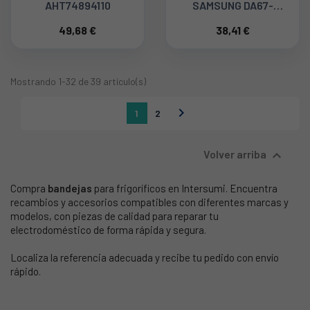
AHT74894110
SAMSUNG DA67-
04253A
49,68 €
38,41 €
Mostrando 1-32 de 39 artículo(s)

1
2

Volver arriba
Compra
bandejas
para frigoríficos en Intersumi. Encuentra
recambios y accesorios compatibles con diferentes marcas y
modelos, con piezas de calidad para reparar tu
electrodoméstico de forma rápida y segura.
Localiza la referencia adecuada y recibe tu pedido con envío
rápido.