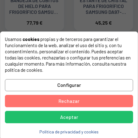
BANDEJA DE CUBITOS
ESTANTE DE CRISTAL
DE HIELO PARA
PARA FRIGORÍFICO
FRIGORÍFICO SAMSUNG
SAMSUNG DA97-
DA97-06072E
13502D
77,79 €
45,25 €
Usamos
cookies
propias y de terceros para garantizar el
funcionamiento de la web, analizar el uso del sitio y, con tu
consentimiento, personalizar el contenido. Puedes aceptar
todas las cookies, rechazarlas o configurar tus preferencias en
cualquier momento. Para más información, consulta nuestra
política de cookies.
Configurar
ESTANTE DE VIDRIO
ESTANTE DE CRISTAL
Rechazar
CON PERFILES PARA
CONGELADOR PARA
FRIGORÍFICO BEKO
FRIGORÍFICO
4659370100
WHIRLPOOL
Aceptar
21,95 €
20,25 €
481010603838
Política de privacidad y cookies