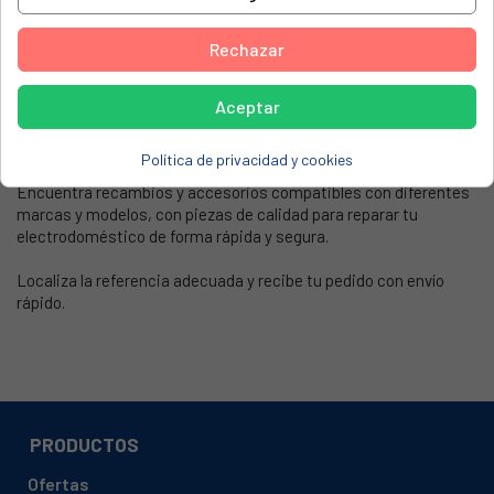
Rechazar
Mostrando 1-6 de 6 artículo(s)
Aceptar

Volver arriba
Política de privacidad y cookies
Compra
mandos programadores
para lavavajillas en Intersumi.
Encuentra recambios y accesorios compatibles con diferentes
marcas y modelos, con piezas de calidad para reparar tu
electrodoméstico de forma rápida y segura.
Localiza la referencia adecuada y recibe tu pedido con envío
rápido.
PRODUCTOS
Ofertas