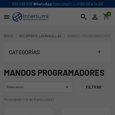
620 039 836
WhatsApp
(solo chat) - L-V 09:00 a 14:00
0
shopping_cart
search


INICIO
RECAMBIOS LAVAVAJILLAS
MANDOS PROGRAMADORES
CATEGORÍAS

MANDOS PROGRAMADORES

FILTRAR
Relevancia
Mostrando 1-6 de 6 artículo(s)