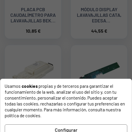
PLACA PCB
MÓDULO DISPLAY
CAUDALÍMETRO PARA
LAVAVAJILLAS CATA,
LAVAVAJILLAS BEKO,
EDESA
TEKA 1760940100
17176000A04902
10,85 €
44,55 €
Usamos
cookies
propias y de terceros para garantizar el
funcionamiento de la web, analizar el uso del sitio y, con tu
consentimiento, personalizar el contenido. Puedes aceptar
MÓDULO DE POTENCIA
MÓDULO DE CONTROL
todas las cookies, rechazarlas o configurar tus preferencias en
PARA LAVAVAJILLAS
LAVAVAJILLAS CANDY
cualquier momento. Para más información, consulta nuestra
BOSCH 12034731
41052726
política de cookies.
181,62 €
58,39 €
Configurar