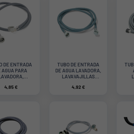
O DE ENTRADA
TUBO DE ENTRADA
TUB
E AGUA PARA
DE AGUA LAVADORA,
LAVADORA,
LAVAVAJILLAS
AVAJILLAS 1,5
2,5MTS ACODADO -
LA
4,85 €
4,92 €
TS RECTO -
RECTO 50250939001
ME
ADO 92250869