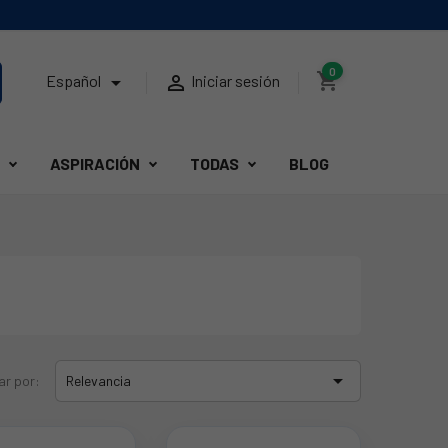
0
shopping_cart


Español
Iniciar sesión
ASPIRACIÓN
TODAS
BLOG

ar por:
Relevancia