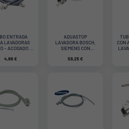
BO ENTRADA
AQUASTOP
TUB
A LAVADORAS
LAVADORA BOSCH,
CON 
O - ACODADO 2
SIEMENS CON
LAVA
 50250195000
CAUDALIMETRO 1,5 M
4,86 €
59,25 €
00667327