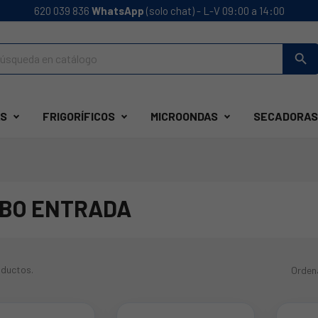
620 039 836
WhatsApp
(solo chat) - L-V 09:00 a 14:00
search
S
FRIGORÍFICOS
MICROONDAS
SECADORAS
BO ENTRADA
oductos.
Orden