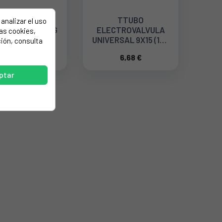
ISTENCIA PARA
TTUBO
analizar el uso
VAJILLAS SMEG
ELECTROVALVULA
las cookies,
2100W 230V
UNIVERSAL 9X15 (1m)
ión, consulta
806890373
(SE VENDE POR
28,52 €
6,68 €
METROS)COD.
ETCO:18AG003
ptar