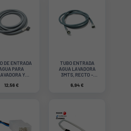
O DE ENTRADA
TUBO ENTRADA
AGUA PARA
AGUA LAVADORA
LAVADORA Y
3MTS, RECTO -
VAVAJILLAS 5
ACODADO 18AG073
12,56 €
6,94 €
TROS 18AG091