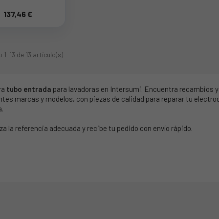
137,46 €
1-13 de 13 artículo(s)
ra
tubo entrada
para lavadoras en Intersumi. Encuentra recambios 
ntes marcas y modelos, con piezas de calidad para reparar tu electr
a.
za la referencia adecuada y recibe tu pedido con envío rápido.