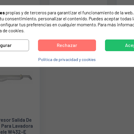
O ENTRADA DE
TUBO ENTRADA DE
RES
ies
propias y de terceros para garantizar el funcionamiento de la web, 
AGUA CON
AGUA CON
LAVA
on tu consentimiento, personalizar el contenido. Puedes aceptar todas 
UASTOP PARA
AQUASTOP PARA
configurar tus preferencias en cualquier momento. Para más informac
VAVAJILLAS
LAVAVAJILLA
a de cookies.
22,88 €
23,95 €
MSUNG 2MTS.
698972426
D62-00102A
igurar
Rechazar
Ace
O
Política de privacidad y cookies
esor Salida De
 Para Lavadora
iele W432-E