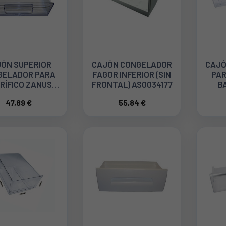
ÓN SUPERIOR
CAJÓN CONGELADOR
CAJÓ
GELADOR PARA
FAGOR INFERIOR (SIN
PAR
RÍFICO ZANUSSI
FRONTAL) AS0034177
B
426357204
SIE
47,89 €
55,84 €