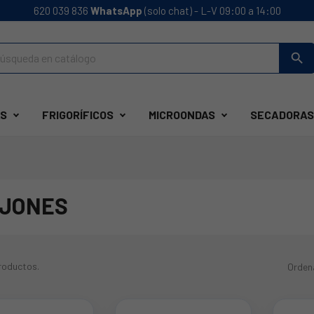
620 039 836
WhatsApp
(solo chat) - L-V 09:00 a 14:00
search
S
FRIGORÍFICOS
MICROONDAS
SECADORAS
JONES
roductos.
Orden