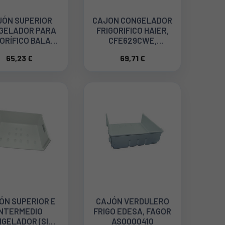
JÓN SUPERIOR
CAJON CONGELADOR
GELADOR PARA
FRIGORIFICO HAIER,
ORÍFICO BALAY,
CFE629CWE,
SCH, SIEMENS
0060825972B
65,23 €
69,71 €
00688453
ÓN SUPERIOR E
CAJÓN VERDULERO
INTERMEDIO
FRIGO EDESA, FAGOR
GELADOR (SIN
AS0000410