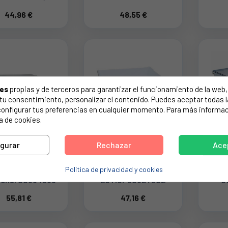
SSI 2247059021
AJP30627501
FR
44,96 €
48,55 €
FRI
ies
propias y de terceros para garantizar el funcionamiento de la web, 
on tu consentimiento, personalizar el contenido. Puedes aceptar todas 
configurar tus preferencias en cualquier momento. Para más informac
a de cookies.
igurar
Rechazar
Ace
nes Congelador
CAJON INTERMEDIO
CA
rigo Bosch,
CONGELADOR COMBI
CON
Política de privacidad y cookies
ens. 00354938
LG AJP30627502
C
55,81 €
47,16 €