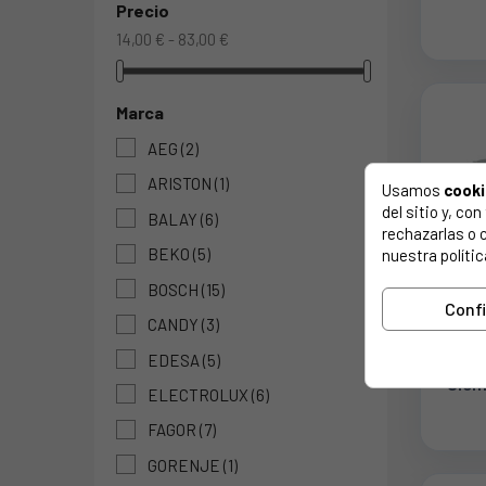
Precio
ZANU
14,00 € - 83,00 €
Marca
AEG
(2)
ARISTON
(1)
Usamos
cook
del sitio y, c
BALAY
(6)
rechazarlas o 
BEKO
(5)
nuestra polític
BOSCH
(15)
Conf
CANDY
(3)
Cajo
EDESA
(5)
F
Siem
ELECTROLUX
(6)
FAGOR
(7)
GORENJE
(1)