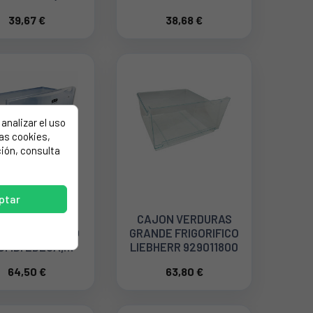
ONTAL) PARA
39,67 €
38,68 €
GORÍFICO FAGOR
AS0000414
analizar el uso
las cookies,
ión, consulta
ptar
JON INFERIOR
CAJON VERDURAS
GELADOR FRIGO
GRANDE FRIGORIFICO
OMBI EDESA,
LIEBHERR 929011800
F19T012A3,
64,50 €
63,80 €
ST0029067