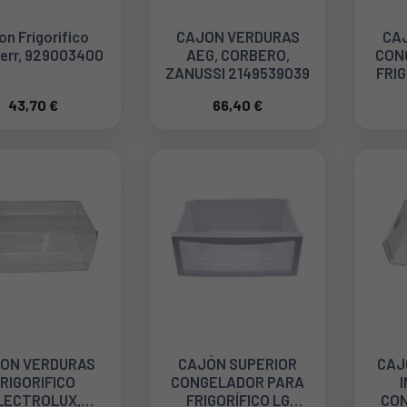
on Frigorifico
CAJON VERDURAS
CA
err, 929003400
AEG, CORBERO,
CON
ZANUSSI 2149539039
FRIG
BO
43,70 €
66,40 €
ON VERDURAS
CAJÓN SUPERIOR
CAJ
RIGORIFICO
CONGELADOR PARA
LECTROLUX,
FRIGORÍFICO LG
CON