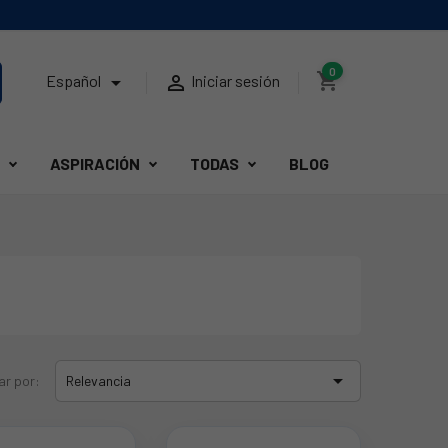
0
shopping_cart


Español
Iniciar sesión
ASPIRACIÓN
TODAS
BLOG

ar por:
Relevancia