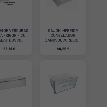
N DE VERDURAS
CAJON INFERIOR
A FRIGORÍFICO
CONGELADOR
ALAY, BOSCH,
ZANUSSI, CORBERO,
MENS 00680288
AEG, LG. 2149519007
56,81 €
49,25 €