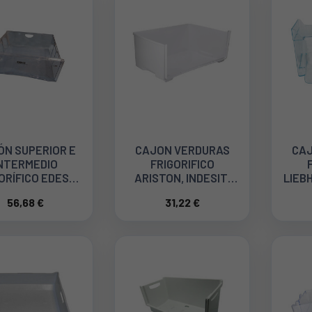
ÓN SUPERIOR E
CAJON VERDURAS
CAJ
NTERMEDIO
FRIGORIFICO
ORÍFICO EDESA
ARISTON, INDESIT,
LIEB
F19A013A1
WHIRLPOOL.
56,68 €
31,22 €
TITUTO COLOR
508X184X290
CO F19A016A4
C00114619