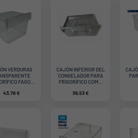
ÓN VERDURAS
CAJÓN INFERIOR DEL
CAJÓ
ANSPARENTE
CONGELADOR PARA
PAR
ORÍFICO FAGOR
FRIGORÍFICO COMBI
F28J043A8
CANDY 49035394
43,76 €
36,53 €