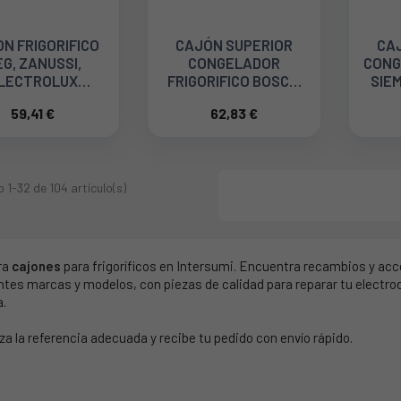
N FRIGORIFICO
CAJÓN SUPERIOR
CA
G, ZANUSSI,
CONGELADOR
CONG
LECTROLUX
FRIGORIFICO BOSCH,
SIEM
426445017
BALAY, SIEMENS
59,41 €
62,83 €
35BS1379
 1-32 de 104 artículo(s)
ra
cajones
para frigoríficos en Intersumi. Encuentra recambios y ac
ntes marcas y modelos, con piezas de calidad para reparar tu electr
a.
za la referencia adecuada y recibe tu pedido con envío rápido.