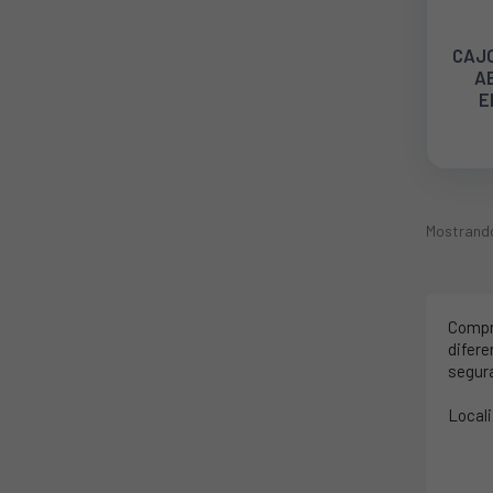
CAJO
AE
E
2
Mostrando
Comp
difere
segur
Locali