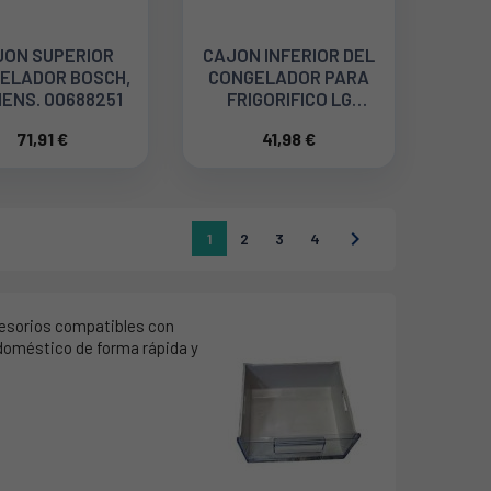
JON SUPERIOR
CAJON INFERIOR DEL
ELADOR BOSCH,
CONGELADOR PARA
ENS. 00688251
FRIGORIFICO LG
AJP30627503
71,91 €
41,98 €

1
2
3
4
cesorios compatibles con
odoméstico de forma rápida y