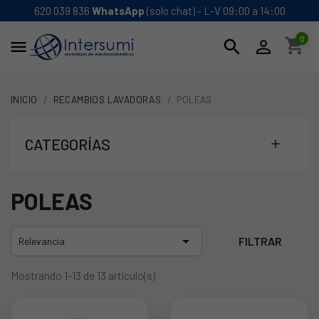
620 039 836
WhatsApp
(solo chat) - L-V 09:00 a 14:00
0
shopping_cart
search


INICIO
RECAMBIOS LAVADORAS
POLEAS
CATEGORÍAS

POLEAS

FILTRAR
Relevancia
Mostrando 1-13 de 13 artículo(s)