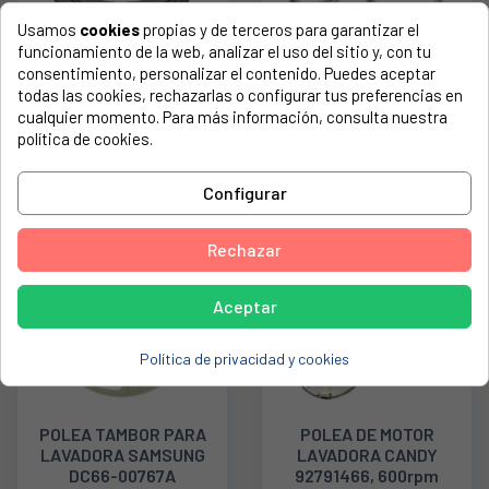
Usamos
cookies
propias y de terceros para garantizar el
funcionamiento de la web, analizar el uso del sitio y, con tu
consentimiento, personalizar el contenido. Puedes aceptar
GOMA DE ESCOTILLA
POLEA LAVADORA
todas las cookies, rechazarlas o configurar tus preferencias en
PARA LAVADORA AEG,
TEKA, TKX-1000
cualquier momento. Para más información, consulta nuestra
ELECTROLUX
81884016
política de cookies.
1325370003
42,83 €
12,89 €
Configurar
Rechazar
AGOTADO
Aceptar
Política de privacidad y cookies
POLEA TAMBOR PARA
POLEA DE MOTOR
LAVADORA SAMSUNG
LAVADORA CANDY
DC66-00767A
92791466, 600rpm