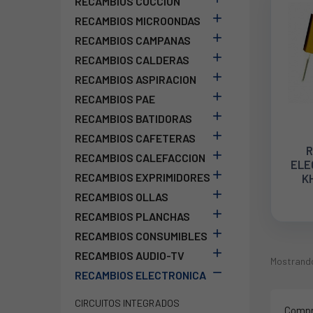
RECAMBIOS COCCION

RECAMBIOS MICROONDAS

RECAMBIOS CAMPANAS

RECAMBIOS CALDERAS

RECAMBIOS ASPIRACION

RECAMBIOS PAE

RECAMBIOS BATIDORAS

RECAMBIOS CAFETERAS
R

RECAMBIOS CALEFACCION
ELE

RECAMBIOS EXPRIMIDORES
K

RECAMBIOS OLLAS

RECAMBIOS PLANCHAS

RECAMBIOS CONSUMIBLES

RECAMBIOS AUDIO-TV
Mostrando 

RECAMBIOS ELECTRONICA
CIRCUITOS INTEGRADOS
Comp