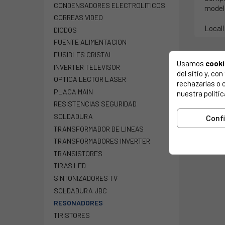
CONDENSADORES ELECTROLITICOS
modelo
CORREAS VIDEO
Locali
DIODOS
FUENTE ALIMENTACION
FUSIBLES CRISTAL
Usamos
cook
INVERTER TELEVISOR
del sitio y, c
OPTICA LECTOR LASER
rechazarlas o 
PLACA MAIN
nuestra polític
RESISTENCIAS SEGURIDAD
SOLDADURA
Conf
TRANSFORMADOR DE LINEAS
TRANSFORMADORES INVERTER
TRANSISTORES
TIRAS LED
SINTONIZADORES TV
SOLDADURA JBC
RESONADORES
TIRISTORES