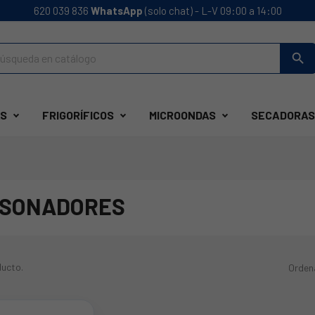
620 039 836
WhatsApp
(solo chat) - L-V 09:00 a 14:00
search
S
FRIGORÍFICOS
MICROONDAS
SECADORAS
SONADORES
ducto.
Orden