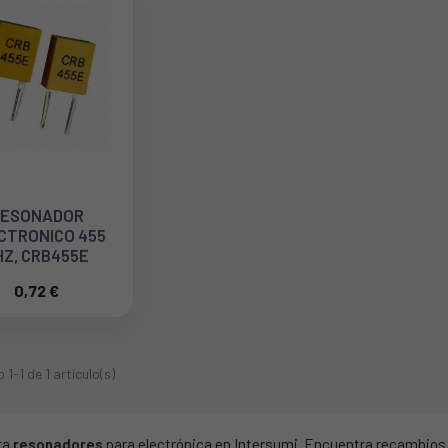
ESONADOR
CTRONICO 455
HZ, CRB455E
0,72 €
1-1 de 1 artículo(s)
ra
resonadores
para electrónica en Intersumi. Encuentra recambios