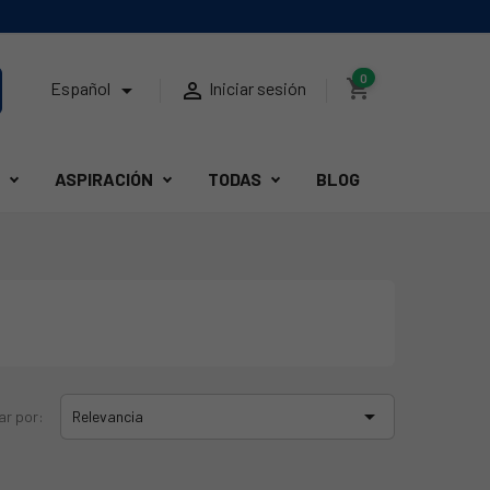
0
shopping_cart


Español
Iniciar sesión
ASPIRACIÓN
TODAS
BLOG

ar por:
Relevancia