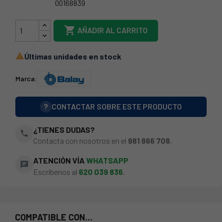
00168839
21BY006

AÑADIR AL CARRITO
Últimas unidades en stock

Marca:
?
CONTACTAR SOBRE ESTE PRODUCTO
¿TIENES DUDAS?
phone
Contacta con nosotros en el
981 866 708
.
ATENCIÓN VÍA
WHATSAPP
chat
Escríbenos al
620 039 836
.
COMPATIBLE CON...