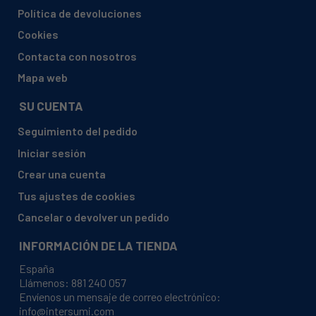
BALAY, 3TS824A/02 TS824
Política de devoluciones
BALAY, 3TS824A/04 TS824
Cookies
BALAY, 3TS824A/60 TS824
Contacta con nosotros
BALAY, 3TS825A/01 TS825
Mapa web
BALAY, 3TS825A/04 TS825
SU CUENTA
BALAY, 3TS832A/01 TS832
Seguimiento del pedido
BALAY, 3TS832A/02 TS832
Iniciar sesión
BALAY, 3TS832A/04 TS832
Crear una cuenta
BALAY, 3TS833A/01 TS833
Tus ajustes de cookies
BALAY, 3TS833A/04 TS833
Cancelar o devolver un pedido
BALAY, 3TS834A/01 TS834
INFORMACIÓN DE LA TIENDA
BALAY, 3TS834A/02 TS834
España
BALAY, 3TS834A/04 TS834
Llámenos:
881 240 057
Envíenos un mensaje de correo electrónico:
BALAY, 3TS835A/01 TS835
info@intersumi.com