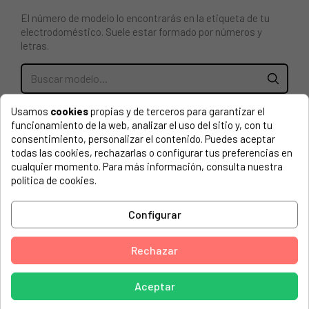
El número de modelo lo encontrarás en la etiqueta de tu
electrodoméstico. Suele estar formado por números y
letras.
MANETA CIERRE PARA PUERTA LAVADORA BALAY,
Usamos
cookies
propias y de terceros para garantizar el
BOSCH, CONSTRUCTA, LYNX. EL ORIGINAL ESTÁ
funcionamiento de la web, analizar el uso del sitio y, con tu
OBSOLETO. ESTE ES UN ARTÍCULO SUSTITUTIVO:
consentimiento, personalizar el contenido. Puedes aceptar
00168838
todas las cookies, rechazarlas o configurar tus preferencias en
cualquier momento. Para más información, consulta nuestra
política de cookies.
BALAY, 3TS803A-01
BALAY, 3TS803A/01 TS803
Configurar
BALAY, 3TS803A/02 TS803
BALAY, 3TS803A/03 TS803
Rechazar
BALAY, 3TS804A-01
Aceptar
BALAY, 3TS804A-02