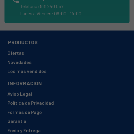
BALAY, 3TS8220/15 TS8220
Teléfono: 881 240 057
BALAY, 3TS8220/22 TS8220
Lunes a Viernes: 09:00 - 14:00
BALAY, 3TS8220/23 TS8220
BALAY, 3TS8220/26 TS8220
BALAY, 3TS8220/27 TS8220
PRODUCTOS
BALAY, 3TS8220/30 TS8220
Ofertas
BALAY, 3TS8220/33 TS8220
Novedades
BALAY, 3TS8220/35 TS8220
Los más vendidos
BALAY, 3TS823A/01 TS823
INFORMACIÓN
BALAY, 3TS823A/02 TS823
Aviso Legal
BALAY, 3TS823A/04 TS823
Política de Privacidad
BALAY, 3TS824A-01
Formas de Pago
BALAY, 3TS824A-04
Garantía
BALAY, 3TS824A/01 TS824
Envío y Entrega