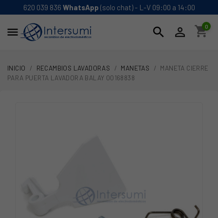
620 039 836
WhatsApp
(solo chat) - L-V 09:00 a 14:00
0
shopping_cart
search


INICIO
RECAMBIOS LAVADORAS
MANETAS
MANETA CIERRE
PARA PUERTA LAVADORA BALAY 00168838