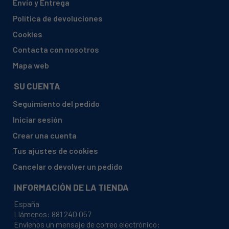
Envío y Entrega
AEG, 91460100501 LAVAMAT 12700
Política de devoluciones
AEG, 91460140200 L12710
Cookies
AEG, 91460140300 LAVAMAT 12710
Contacta con nosotros
AEG, 91460150000 14800
Mapa web
AEG, 91460150001 14800
SU CUENTA
AEG, 91460150002 14800
Seguimiento del pedido
AEG, 91460150702 LAVAMAT 14800
Iniciar sesión
AEG, 91460180400 L14810
Crear una cuenta
AEG, 91465200200 LAVAMAT 1260 TURBO
Tus ajustes de cookies
AEG, 91465200300 LAVAMAT 1260 TURBO
Cancelar o devolver un pedido
AEG, 91465303200 LAV1261-W
INFORMACIÓN DE LA TIENDA
AEG, 91465303200 LAVAMAT 1261 T
España
AEG, 91465330000 L12710
Llámenos:
881 240 057
Envíenos un mensaje de correo electrónico:
AEG, 91465330001 L12710