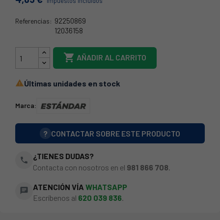
Impuestos incluidos
92250869
Referencias:
12036158
18AG070

AÑADIR AL CARRITO
Últimas unidades en stock

Marca:
?
CONTACTAR SOBRE ESTE PRODUCTO
¿TIENES DUDAS?
phone
Contacta con nosotros en el
981 866 708
.
ATENCIÓN VÍA
WHATSAPP
chat
Escríbenos al
620 039 836
.