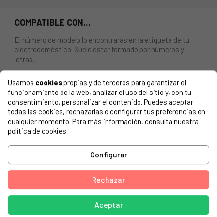
COMPATIBLE CON...
El número de modelo lo encontrarás en la etiqueta de tu
electrodoméstico. Suele estar formado por números y
letras.
Usamos
cookies
propias y de terceros para garantizar el
funcionamiento de la web, analizar el uso del sitio y, con tu
consentimiento, personalizar el contenido. Puedes aceptar
TUBO DE ENTRADA DE AGUA PARA LAVADORA,
todas las cookies, rechazarlas o configurar tus preferencias en
LAVAVAJILLAS 1,5 MTS RECTO - ACODADO.
cualquier momento. Para más información, consulta nuestra
política de cookies.
ACEC, 91478013800 ML 1200
ACEC, 91478052200 ML 1010
Configurar
ACEC, 91478052202 ML 1010
Rechazar
ACEC, 91478052203 ML 1010
ACEC, 91478052204 ML 1010
Aceptar
ACEC, 91478052300 ML 1210