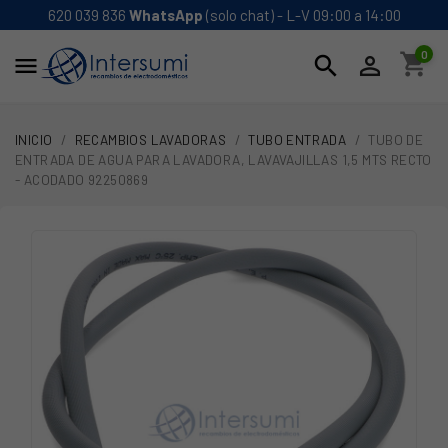
620 039 836
WhatsApp
(solo chat) - L-V 09:00 a 14:00
0
shopping_cart
search


INICIO
RECAMBIOS LAVADORAS
TUBO ENTRADA
TUBO DE
ENTRADA DE AGUA PARA LAVADORA, LAVAVAJILLAS 1,5 MTS RECTO
- ACODADO 92250869