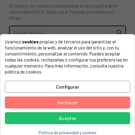
El número de modelo lo encontrarás en la etiqueta de tu
electrodoméstico. Suele estar formado por números y
letras.
Usamos
cookies
propias y de terceros para garantizar el
ALETA ROMPEAGUAS PARA LAVADORA CANDY, HOOVER.
funcionamiento de la web, analizar el uso del sitio y, con tu
LONGITUD: 180 MM. GRIS.
consentimiento, personalizar el contenido. Puedes aceptar
todas las cookies, rechazarlas o configurar tus preferencias en
BAUKNECHT, 31800194 BKWD6120
cualquier momento. Para más información, consulta nuestra
política de cookies.
BAUKNECHT, 31800226 BKWD6121
BAUKNECHT, BBKR75210
Configurar
BAUKNECHT, BKWD6120
Rechazar
BAUKNECHT, BKWD6121
BAUMATIC, 31006492 BWDF 1485
Aceptar
BAUMATIC, 31800116 BWMI 1407
Política de privacidad y cookies
BAUMATIC, 31800118 BWDI1206