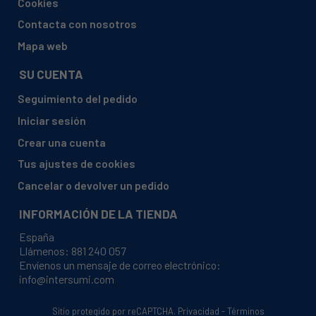
Cookies
BRANDT, BWW574I
Contacta con nosotros
BRANDT, BWW7549U
Mapa web
BRANDT, BWW8514I
SU CUENTA
BRANDT, BWW8514U
Seguimiento del pedido
BRANDT, DLZ8514I
Iniciar sesión
BRANDT, DLZ8514U
Crear una cuenta
CANDEL, GVS 169DC3-80
Tus ajustes de cookies
CANDY, 31000540 LBAQ1000TMET
Cancelar o devolver un pedido
CANDY, 31000555 PLUTO
INFORMACIÓN DE LA TIENDA
CANDY, 31001658 - GO 1494DH-16S
España
CANDY, 31001658 GO914DH-16S
Llámenos:
881 240 057
Envíenos un mensaje de correo electrónico:
CANDY, 31001739 - GO 712-47
info@intersumi.com
CANDY, 31001739 GO712-47
CANDY, 31001741 - GO 822-47
Sitio protegido por reCAPTCHA.
Privacidad
-
Términos