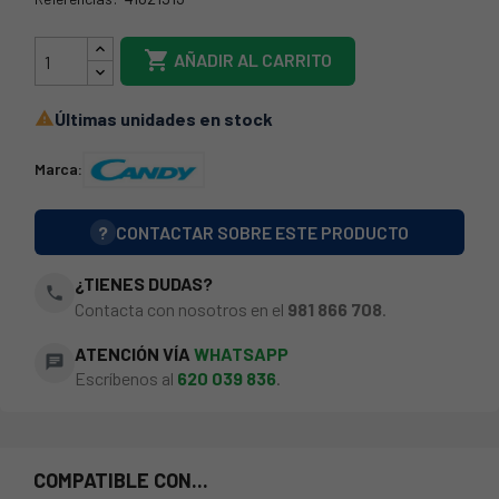
21CY1200

AÑADIR AL CARRITO
Últimas unidades en stock

Marca:
?
CONTACTAR SOBRE ESTE PRODUCTO
¿TIENES DUDAS?
phone
Contacta con nosotros en el
981 866 708
.
ATENCIÓN VÍA
WHATSAPP
chat
Escríbenos al
620 039 836
.
COMPATIBLE CON...