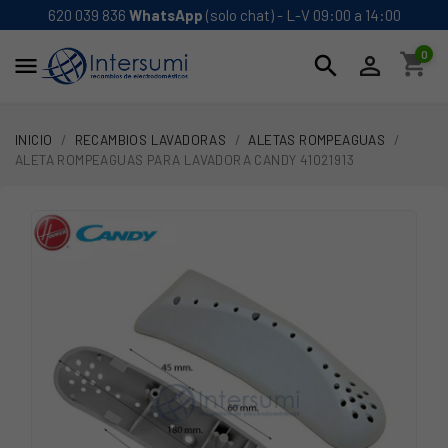
620 039 836
WhatsApp
(solo chat) - L-V 09:00 a 14:00
0
shopping_cart
search


INICIO
RECAMBIOS LAVADORAS
ALETAS ROMPEAGUAS
ALETA ROMPEAGUAS PARA LAVADORA CANDY 41021913