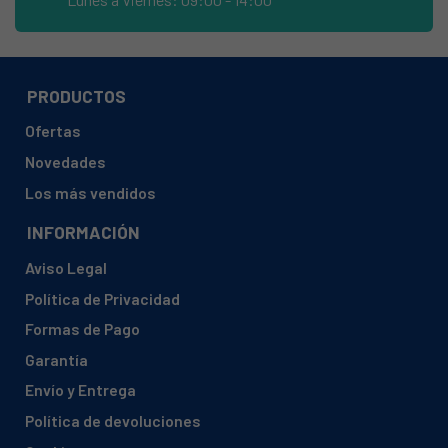
BAUMATIC, BWMI 1472D3/1-80
BAUMATIC, BWMI1407
BAUMATIC, BWMI1407.1
PRODUCTOS
BAUMATIC, BWMI1472DN1
Ofertas
BAUMATIC, BWMI147D-80 (UK)
Novedades
BAUMATIC, BWMI148D-80 (UK)
Los más vendidos
BERLONI, 31003967 BWM-9010FM
INFORMACIÓN
BOSCH, WAK24268IT/21
Aviso Legal
BRANDT, 31800214 BWW574I
Política de Privacidad
BRANDT, 31800215 BWF514I
Formas de Pago
BRANDT, 31800255 BWF814I
Garantía
BRANDT, 31800273 BWW8514I
Envío y Entrega
BRANDT, BWF1814I-01
Política de devoluciones
BRANDT, BWF514I