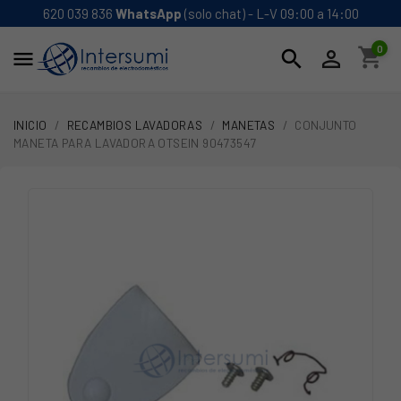
620 039 836
WhatsApp
(solo chat) - L-V 09:00 a 14:00
0
shopping_cart
search


INICIO
RECAMBIOS LAVADORAS
MANETAS
CONJUNTO
MANETA PARA LAVADORA OTSEIN 90473547