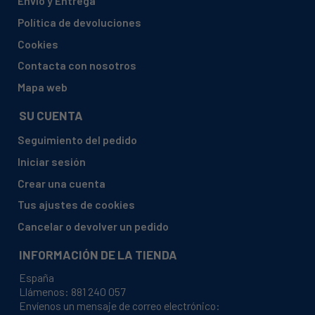
Envío y Entrega
ZEROWATT, 39963343 LA PEAB.1000
Política de devoluciones
ZEROWATT, 39963525 TROPIC 42 XE
Cookies
ZEROWATT, 39966320 KIT 0642.1 R
Contacta con nosotros
ZEROWATT, 39966338 KIT LB0651.1
Mapa web
ZEROWATT, 39966346 KIT 0842.1R
SU CUENTA
ZEROWATT, 39966353 KIT LB1051.1
Seguimiento del pedido
ZEROWATT, 39966494 KIT R/Z633.1
Iniciar sesión
ZEROWATT, 39966528 LB KIT833.1R
Crear una cuenta
ZEROWATT, 39980016 LB AMBRA 33
Tus ajustes de cookies
ZEROWATT, 39980073 LB HZ 33
Cancelar o devolver un pedido
ZEROWATT, 39980099 LB EX 336
INFORMACIÓN DE LA TIENDA
ZEROWATT, 39980842 AMBRA 33/800
España
ZEROWATT, 39981014 LB SPAZIO042
Llámenos:
881 240 057
Envíenos un mensaje de correo electrónico:
ZEROWATT, 39981022 LB SPAZIO062