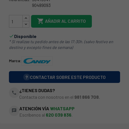
90489093
21CY0025

AÑADIR AL CARRITO
Disponible

* Si realizas tu pedido antes de las 17:30h. (salvo festivo en
destino y excepto fines de semana)
Marca:
?
CONTACTAR SOBRE ESTE PRODUCTO
¿TIENES DUDAS?
phone
Contacta con nosotros en el
981 866 708
.
ATENCIÓN VÍA
WHATSAPP
chat
Escríbenos al
620 039 836
.