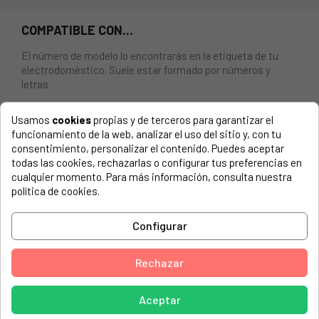
COMPATIBLE CON...
El número de modelo lo encontrarás en la etiqueta de tu
electrodoméstico. Suele estar formado por números y
letras.
Usamos
cookies
propias y de terceros para garantizar el
funcionamiento de la web, analizar el uso del sitio y, con tu
consentimiento, personalizar el contenido. Puedes aceptar
CONJUNTO MANETA COMPLETO PARA LAVADORA OTSEIN,
todas las cookies, rechazarlas o configurar tus preferencias en
CANDY 90473547
cualquier momento. Para más información, consulta nuestra
política de cookies.
FRIAC, 39987706 LB WA 1017
FRIAC, 39987714 LB WA 1217
Configurar
FRIAC, WA1017
Rechazar
FRIAC, WA1217
LG, LN400
Aceptar
LG, LN640I