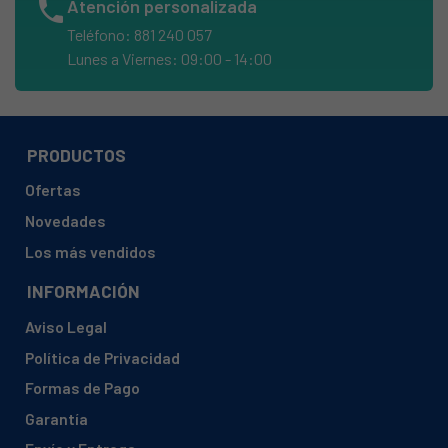
phone
Atención personalizada
OTSEIN, SE850I
Teléfono: 881 240 057
ROSIERES, S450XSEL
Lunes a Viernes: 09:00 - 14:00
ZEROWATT, 06421
ZEROWATT, 06511
ZEROWATT, 08331R
PRODUCTOS
ZEROWATT, 08421
Ofertas
ZEROWATT, 10511ROMO
Novedades
ZEROWATT, 31088784 LB AMBRA141C
Los más vendidos
ZEROWATT, 31088792 LB AMBRAC151
INFORMACIÓN
ZEROWATT, 31088800 LB AMBRAC161
Aviso Legal
ZEROWATT, 39946173 AB 94 X
Política de Privacidad
ZEROWATT, 39946827 AB AIRPLUS X
Formas de Pago
ZEROWATT, 39947155 AB AIRP XEL
Garantía
ZEROWATT, 39963335 OASIS1005 XE