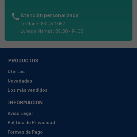
ARISTON, A1324UK - 80280680000 - 28068
phone
Atención personalizada
ARISTON, A1435SUK
Teléfono: 881 240 057
ARISTON, A1435SUK - 23575 - 80235750130
Lunes a Viernes: 09:00 - 14:00
ARISTON, A1435SUK - 80235750100 - 23575
ARISTON, A1435UK
ARISTON, A1435UK - 23574 - 80235740130
PRODUCTOS
ARISTON, A1435UK - 80235740000 - 23574
Ofertas
ARISTON, A1535UK
Novedades
ARISTON, A1535UK - 28069 - 80280690030
Los más vendidos
ARISTON, A1535UK - 80280690000 - 28069
INFORMACIÓN
ARISTON, A1635UK
Aviso Legal
ARISTON, A1635UK - 27051 - 80270510030
Política de Privacidad
ARISTON, A1635UK - 80270510000 - 27051
Formas de Pago
ARISTON, AA1000BFR