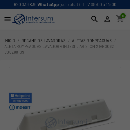
620 039 836
WhatsApp
(solo chat) - L-V 09:00 a 14:00
0
shopping_cart
search


INICIO
RECAMBIOS LAVADORAS
ALETAS ROMPEAGUAS
ALETA ROMPEAGUAS LAVADORA INDESIT, ARISTON 21AR0062
C00268109