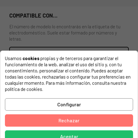
COMPATIBLE CON...
El número de modelo lo encontrarás en la etiqueta de tu
electrodoméstico. Suele estar formado por números y
letras.
Usamos
cookies
propias y de terceros para garantizar el
funcionamiento de la web, analizar el uso del sitio y, con tu
ALETA ROMPEAGUAS LAVADORA INDESIT, ARISTON
consentimiento, personalizar el contenido. Puedes aceptar
C00268109
todas las cookies, rechazarlas o configurar tus preferencias en
cualquier momento. Para más información, consulta nuestra
Sustitutivo 482000023096 488000533119
política de cookies.
ARISTON, 1148TX
Configurar
ARISTON, 69187
ARISTON, 80623480000 AQ7L05I(EX)
Rechazar
ARISTON, 869991567400 F156740 BI WDHL 75128 MEA
Aceptar
ARISTON, 869991569600 F156960 NM10 823 WS 60hz