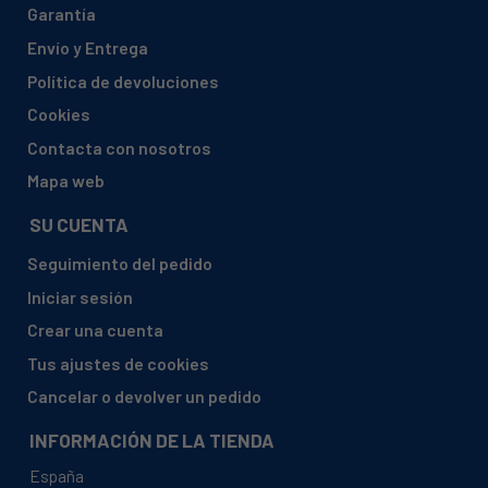
Garantía
ARISTON, AA1000BFR - 25700 - 80257000001
Envío y Entrega
ARISTON, AAB1300FR
Política de devoluciones
ARISTON, AAB1300FR - 28274 - 80282740030
Cookies
ARISTON, AAX106LFR
Contacta con nosotros
ARISTON, AAX106LFR - 25698 - 80256980001
Mapa web
ARISTON, AAX116LFR
SU CUENTA
ARISTON, AAX116LFR - 25591 - 80255910001
Seguimiento del pedido
ARISTON, AAX126LFR
Iniciar sesión
ARISTON, AAX126LFR - 25699 - 80256990030
Crear una cuenta
ARISTON, AAX149LFR
Tus ajustes de cookies
ARISTON, AAX149LFR - 26286 - 80262860030
Cancelar o devolver un pedido
ARISTON, AB104XTK
INFORMACIÓN DE LA TIENDA
ARISTON, AB104XTK - 22505 - 80225050001
España
ARISTON, AB108XEO