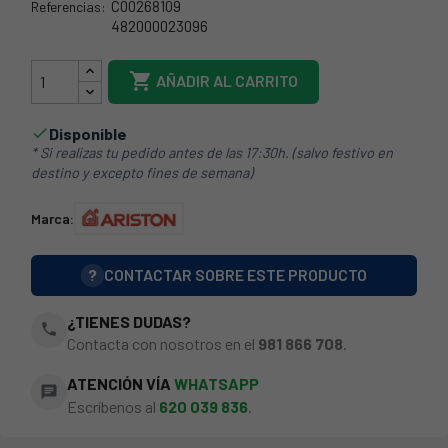
C00268109
Referencias:
482000023096
21AR0062

AÑADIR AL CARRITO
Disponible

* Si realizas tu pedido antes de las 17:30h. (salvo festivo en
destino y excepto fines de semana)
Marca:
?
CONTACTAR SOBRE ESTE PRODUCTO
¿TIENES DUDAS?
phone
Contacta con nosotros en el
981 866 708
.
ATENCIÓN VÍA
WHATSAPP
chat
Escríbenos al
620 039 836
.