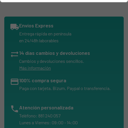
local_shipping
Envíos Express
Entrega rápida en península
en 24/48h laborables
sync_alt
14 días cambios y devoluciones
Cambios y devoluciones sencillos.
Más información
credit_card
100% compra segura
Paga con tarjeta, Bizum, Paypal o transferencia.
phone
Atención personalizada
Teléfono: 881 240 057
Lunes a Viernes: 09:00 - 14:00