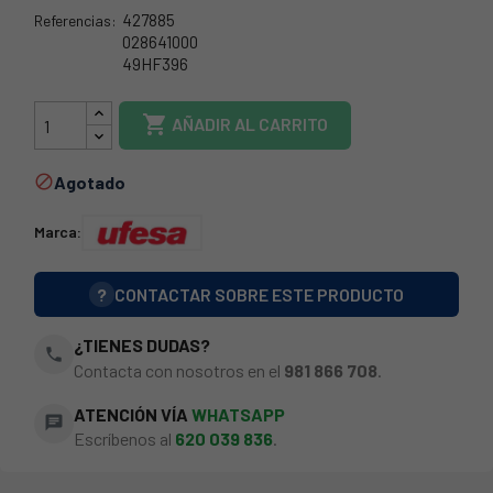
427885
Referencias:
028641000
49HF396
49UF0007

AÑADIR AL CARRITO
Agotado

Marca:
?
CONTACTAR SOBRE ESTE PRODUCTO
¿TIENES DUDAS?
phone
Contacta con nosotros en el
981 866 708
.
ATENCIÓN VÍA
WHATSAPP
chat
Escríbenos al
620 039 836
.