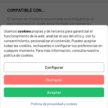
COMPATIBLE CON...
El número de modelo lo encontrarás en la etiqueta de tu
electrodoméstico. Suele estar formado por números y
letras.
Usamos
cookies
propias y de terceros para garantizar el
funcionamiento de la web, analizar el uso del sitio y, con tu
consentimiento, personalizar el contenido. Puedes aceptar
todas las cookies, rechazarlas o configurar tus preferencias en
cualquier momento. Para más información, consulta nuestra
INTERRUPTOR CAFETERA PHILIPS, CG7222-01
política de cookies.
Interruptor luminoso, Diametro: 20mm, 10A
Configurar
TAURUS, BRAVISSIMO15 NON STOP PRO
UFESA, AVANTIS-70INOX
Rechazar
UFESA, CG7231-01
Aceptar
UFESA, CG7232-01
UFESA, CG7220
Política de privacidad y cookies