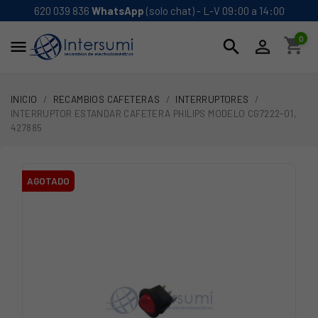
620 039 836
WhatsApp
(solo chat) - L-V 09:00 a 14:00
0
shopping_cart
search


INICIO
RECAMBIOS CAFETERAS
INTERRUPTORES
INTERRUPTOR ESTANDAR CAFETERA PHILIPS MODELO CG7222-01,
427885
AGOTADO