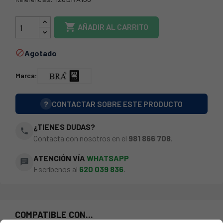
120BRA108

AÑADIR AL CARRITO
Agotado

Marca:
?
CONTACTAR SOBRE ESTE PRODUCTO
¿TIENES DUDAS?
phone
Contacta con nosotros en el
981 866 708
.
ATENCIÓN VÍA
WHATSAPP
chat
Escríbenos al
620 039 836
.
COMPATIBLE CON...