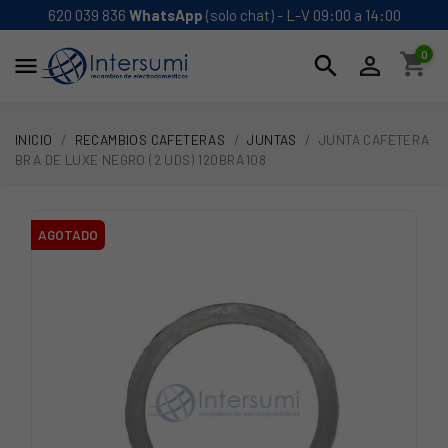
620 039 836
WhatsApp
(solo chat) - L-V 09:00 a 14:00
0
shopping_cart
search


INICIO
RECAMBIOS CAFETERAS
JUNTAS
JUNTA CAFETERA
BRA DE LUXE NEGRO (2 UDS) 120BRA108
AGOTADO