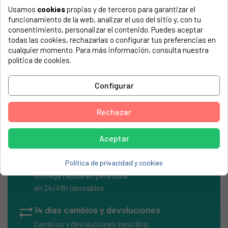
Usamos
cookies
propias y de terceros para garantizar el
El número de modelo lo encontrarás en la etiqueta de tu
funcionamiento de la web, analizar el uso del sitio y, con tu
electrodoméstico. Suele estar formado por números y
consentimiento, personalizar el contenido. Puedes aceptar
letras.
todas las cookies, rechazarlas o configurar tus preferencias en
cualquier momento. Para más información, consulta nuestra
política de cookies.
Junta cafetera Bra de luxe negro (2 uds)
Configurar
Diámetro 80mm
Rechazar
Aceptar
local_shipping
Envíos Express
Política de privacidad y cookies
Entrega rápida en península
en 24/48h laborables
sync_alt
14 días cambios y devoluciones
Cambios y devoluciones sencillos.