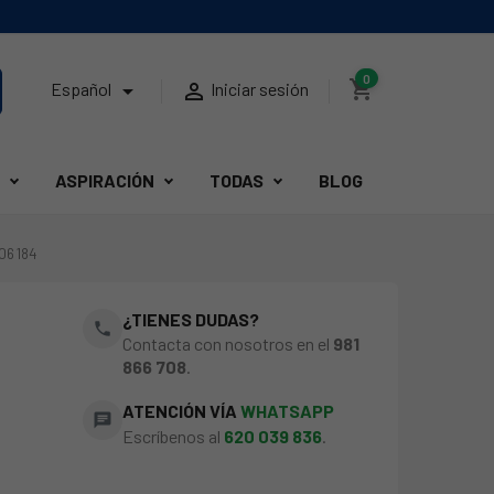
0
shopping_cart


Español
Iniciar sesión
ASPIRACIÓN
TODAS
BLOG
06184
¿TIENES DUDAS?
phone
Contacta con nosotros en el
981
866 708
.
ATENCIÓN VÍA
WHATSAPP
chat
Escríbenos al
620 039 836
.