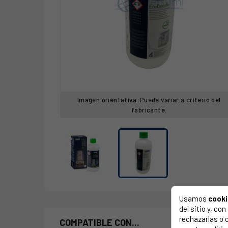
Imagen orientativa. Puede variar a criterio del
fabricante.
Usamos
cook
del sitio y, c
rechazarlas o 
COMPATIBLE CON...