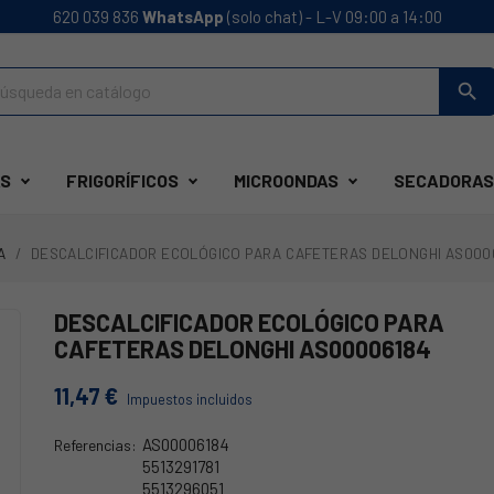
620 039 836
WhatsApp
(solo chat) - L-V 09:00 a 14:00
search
S
FRIGORÍFICOS
MICROONDAS
SECADORAS
A
DESCALCIFICADOR ECOLÓGICO PARA CAFETERAS DELONGHI AS000
DESCALCIFICADOR ECOLÓGICO PARA
CAFETERAS DELONGHI AS00006184
11,47 €
Impuestos incluidos
AS00006184
Referencias:
5513291781
5513296051