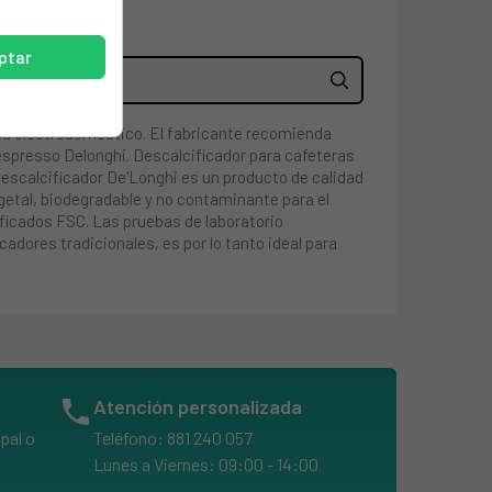
ptar
su electrodoméstico. El fabricante recomienda
espresso Delonghi. Descalcificador para cafeteras
descalcificador De'Longhi es un producto de calidad
getal, biodegradable y no contaminante para el
tificados FSC. Las pruebas de laboratorio
adores tradicionales, es por lo tanto ideal para
phone
Atención personalizada
pal o
Teléfono: 881 240 057
Lunes a Viernes: 09:00 - 14:00