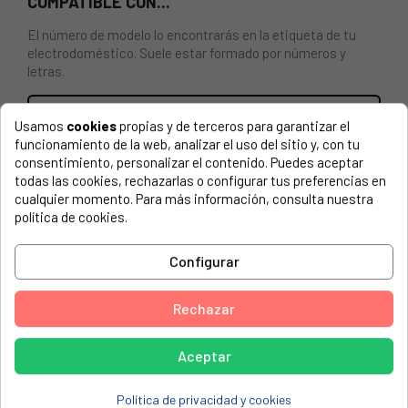
COMPATIBLE CON...
El número de modelo lo encontrarás en la etiqueta de tu
electrodoméstico. Suele estar formado por números y
letras.
Usamos
cookies
propias y de terceros para garantizar el
funcionamiento de la web, analizar el uso del sitio y, con tu
JARRA CAFETERA UFESA 663364
consentimiento, personalizar el contenido. Puedes aceptar
todas las cookies, rechazarlas o configurar tus preferencias en
LG, CG7215
cualquier momento. Para más información, consulta nuestra
política de cookies.
MOULINEX, FG511
MOULINEX, FG5118-31
Configurar
UFESA, CG7212(00)
Rechazar
UFESA, CG7212-01
UFESA, CG7212-01
Aceptar
UFESA, CG7212/01
Política de privacidad y cookies
UFESA, CG7212/02