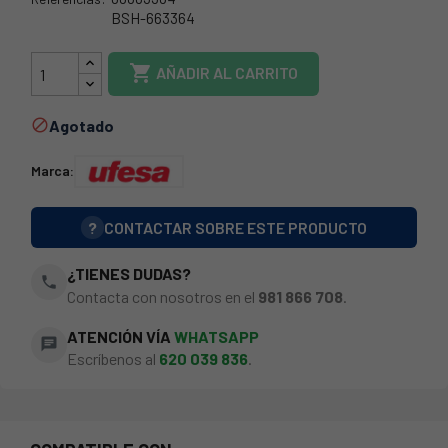
BSH-663364
120UF0123

AÑADIR AL CARRITO
Agotado

Marca:
?
CONTACTAR SOBRE ESTE PRODUCTO
¿TIENES DUDAS?
phone
Contacta con nosotros en el
981 866 708
.
ATENCIÓN VÍA
WHATSAPP
chat
Escríbenos al
620 039 836
.