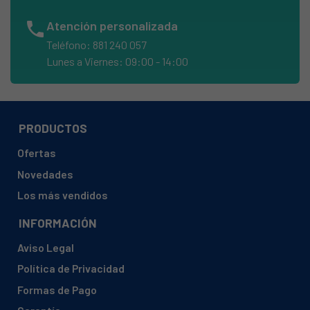
AIRLUX, LV380A/86
phone
Atención personalizada
AIRLUX, LV380A/90
Teléfono: 881 240 057
AIRLUX, LV380C/01
Lunes a Viernes: 09:00 - 14:00
AIRLUX, LV380C/75
AIRLUX, LV380C/79
AIRLUX, LV380C/86
PRODUCTOS
AIRLUX, LV380C/90
Ofertas
AIRLUX, LV380H/01
Novedades
AIRLUX, LV380H/75
Los más vendidos
AIRLUX, LV380H/79
INFORMACIÓN
AIRLUX, LV380H/86
Aviso Legal
AIRLUX, LV380H/90
Política de Privacidad
AIRLUX, LV3900/01
Formas de Pago
AIRLUX, LV3900/36