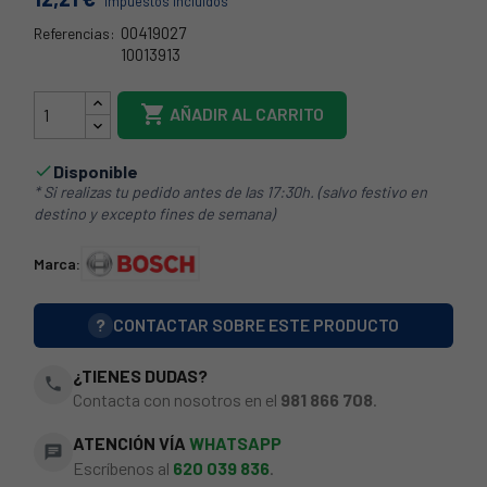
Impuestos incluidos
00419027
Referencias:
10013913
21bs0056

AÑADIR AL CARRITO
Disponible

* Si realizas tu pedido antes de las 17:30h. (salvo festivo en
destino y excepto fines de semana)
Marca:
?
CONTACTAR SOBRE ESTE PRODUCTO
¿TIENES DUDAS?
phone
Contacta con nosotros en el
981 866 708
.
ATENCIÓN VÍA
WHATSAPP
chat
Escríbenos al
620 039 836
.