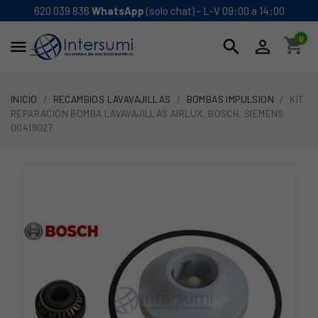
620 039 836
WhatsApp
(solo chat) - L-V 09:00 a 14:00
0
shopping_cart
search


INICIO
RECAMBIOS LAVAVAJILLAS
BOMBAS IMPULSION
KIT
REPARACION BOMBA LAVAVAJILLAS AIRLUX, BOSCH, SIEMENS
00419027