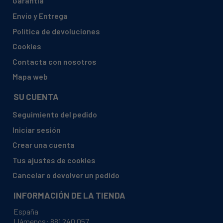
Garantía
AIRLUX, LV390A/01
Envío y Entrega
AIRLUX, LV390A/82
Política de devoluciones
AIRLUX, LV390A/86
Cookies
AIRLUX, LV390A/93
Contacta con nosotros
AIRLUX, LV390C/01
Mapa web
AIRLUX, LV390C/82
SU CUENTA
AIRLUX, LV390C/86
Seguimiento del pedido
AIRLUX, LV390C/90
Iniciar sesión
AIRLUX, LV390C/93
Crear una cuenta
AIRLUX, LV390H/82
Tus ajustes de cookies
AIRLUX, LV390H/86
Cancelar o devolver un pedido
AIRLUX, LV390H/90
INFORMACIÓN DE LA TIENDA
AIRLUX, LV390H/93
España
AIRLUX, LV400/65
Llámenos:
881 240 057