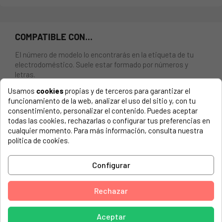
COMPATIBLE CON...
El número de modelo lo encontrarás en la etiqueta de tu
electrodoméstico. Suele estar formado por números y
letras.
Usamos
cookies
propias y de terceros para garantizar el
funcionamiento de la web, analizar el uso del sitio y, con tu
consentimiento, personalizar el contenido. Puedes aceptar
todas las cookies, rechazarlas o configurar tus preferencias en
KIT REPARACION BOMBA LAVAVAJILLAS AIRLUX, BOSCH,
cualquier momento. Para más información, consulta nuestra
SIEMENS.
política de cookies.
AIRLUX, LV13A
Configurar
AIRLUX, LV15A
AIRLUX, LV15E
Rechazar
AIRLUX, LV15H
AIRLUX, LV21A
Aceptar