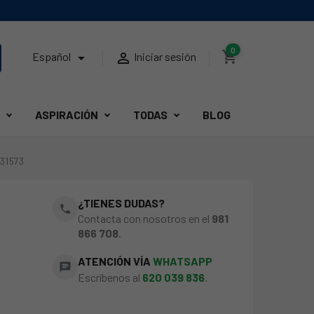
0
shopping_cart


Español
Iniciar sesión
ASPIRACIÓN
TODAS
BLOG
31573
¿TIENES DUDAS?
phone
Contacta con nosotros en el
981
866 708
.
ATENCIÓN VÍA
WHATSAPP
chat
Escríbenos al
620 039 836
.