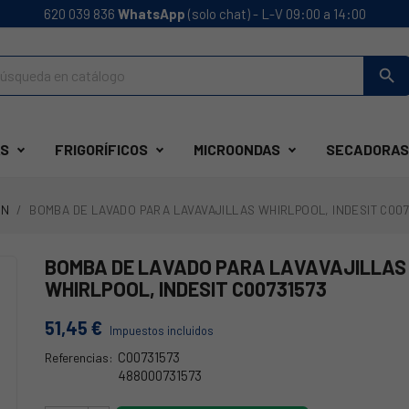
620 039 836
WhatsApp
(solo chat) - L-V 09:00 a 14:00
search
S
FRIGORÍFICOS
MICROONDAS
SECADORAS
ON
BOMBA DE LAVADO PARA LAVAVAJILLAS WHIRLPOOL, INDESIT C007
BOMBA DE LAVADO PARA LAVAVAJILLAS
WHIRLPOOL, INDESIT C00731573
51,45 €
Impuestos incluidos
C00731573
Referencias:
488000731573
C00731573