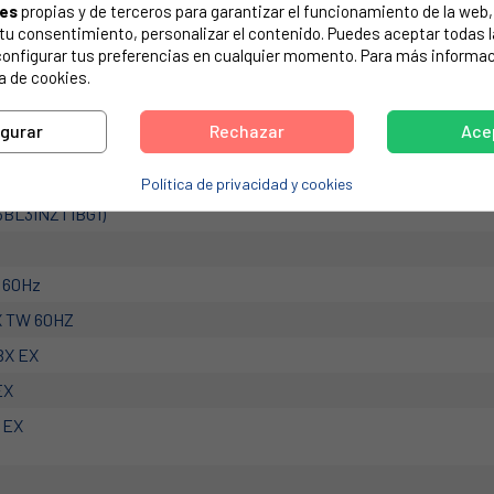
ies
propias y de terceros para garantizar el funcionamiento de la web, 
de tu electrodoméstico. Suele estar formado por números y letras.
on tu consentimiento, personalizar el contenido. Puedes aceptar todas 
configurar tus preferencias en cualquier momento. Para más informac
a de cookies.
igurar
Rechazar
Ace
, ARISTON, INDESIT, ETC.. 488000731573, C00731573
3BL3SNZT1BG1)
Política de privacidad y cookies
3BL3INZT1BG1)
 60Hz
X TW 60HZ
BX EX
EX
 EX
 EX