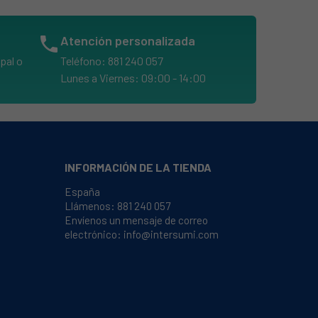
phone
Atención personalizada
pal o
Teléfono: 881 240 057
Lunes a Viernes: 09:00 - 14:00
INFORMACIÓN DE LA TIENDA
España
Llámenos:
881 240 057
Envíenos un mensaje de correo
electrónico:
info@intersumi.com