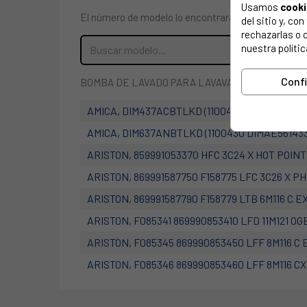
Usamos
cook
El número de modelo lo encontrarás en la etiqueta 
del sitio y, c
rechazarlas o 
nuestra polític
Conf
BOMBA DE LAVADO PARA LAVAVAJILLAS WHIRLPOOL
AMICA, DIM437ACBTLKD (1100428 DIMAE54103
AMICA, DIM637ANBTLKD (1100430 DIMAE56143
ARISTON, 859991053370 HFC 3C24 X HOT POINT
ARISTON, 869991587750 F158775 LFC 3C26 X PH
ARISTON, 869991587790 F158779 LTB 6M116 C E
ARISTON, F085341 869990853410 LFD 11M121 OG
ARISTON, F085345 869990853450 LFF 8M116 C 
ARISTON, F085346 869990853460 LFF 8M116 CX
ARISTON, F085347 869990853470 LFF 8M116 CB