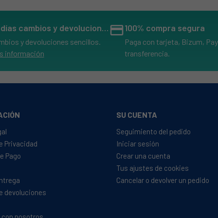
 EX
 60HZ
14 días cambios y devoluciones
credit_card
100% compra segura
X 60HZ
mbios y devoluciones sencillos.
Paga con tarjeta, Bizum, Pay
EX 60HZ
s información
transferencia.
 60HZ
EX 60HZ
 AUS
X AUS
ACIÓN
SU CUENTA
AG
gal
Seguimiento del pedido
de Privacidad
Iniciar sesión
e Pago
Crear una cuenta
EX 60HZ
Tus ajustes de cookies
EX
Entrega
Cancelar o devolver un pedido
US
de devoluciones
 AUS
 con nosotros