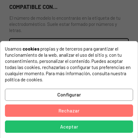
COMPATIBLE CON...
El número de modelo lo encontrarás en la etiqueta de tu
electrodoméstico. Suele estar formado por números y
letras.
Usamos
cookies
propias y de terceros para garantizar el
funcionamiento de la web, analizar el uso del sitio y, con tu
MOTOR DE CIRCULACIÓN PARA LAVAVAJILLAS AEG,
consentimiento, personalizar el contenido. Puedes aceptar
ELECTROLUX ETC.
todas las cookies, rechazarlas o configurar tus preferencias en
cualquier momento. Para más información, consulta nuestra
AEG AEG, 911084013 01 -VISION FFB62400P
política de cookies.
AEG, 911054002 00 F77420W0P
Configurar
AEG, 911054002 01 F77420W0P
AEG, 911054002 03 F77420W0P
Rechazar
AEG, 911054002 05 F77420W0P
Aceptar
AEG, 911054003 00 F77420M0P
AEG, 911054003 01 F77420M0P