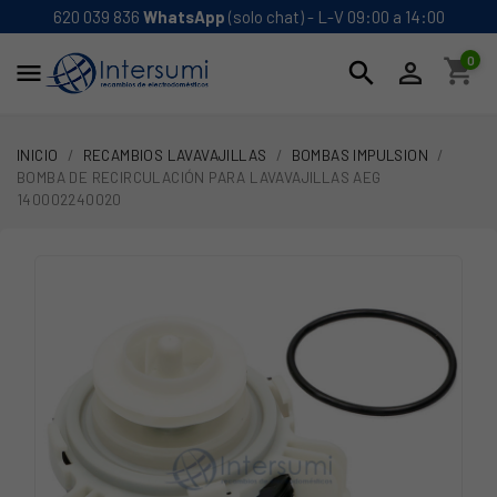
620 039 836
WhatsApp
(solo chat) - L-V 09:00 a 14:00
0
shopping_cart
search


INICIO
RECAMBIOS LAVAVAJILLAS
BOMBAS IMPULSION
BOMBA DE RECIRCULACIÓN PARA LAVAVAJILLAS AEG
140002240020