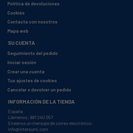
Política de devoluciones
AEG, 911064005 02 F78420IM0P
Cookies
AEG, 911064009 01 F78460IM0P
Contacta con nosotros
AEG, 911064010 00 F78450IM0P
Mapa web
AEG, 911064010 01 F78450IM0P
SU CUENTA
AEG, 911064010 02 F78450IM0P
Seguimiento del pedido
AEG, 911064010 04 F78450IM0P
Iniciar sesión
AEG, 911064011 00 FEB51400ZM
Crear una cuenta
AEG, 911064011 01 FEB51400ZM
Tus ajustes de cookies
AEG, 911064011 02 FEB51400ZM
Cancelar o devolver un pedido
AEG, 911064011 03 FEB51400ZM
INFORMACIÓN DE LA TIENDA
AEG, 911064011 04 FEB51400ZM
España
AEG, 911064011 05 FEB51400ZM
Llámenos:
881 240 057
Envíenos un mensaje de correo electrónico:
AEG, 911064012 00 FEE62400PM
info@intersumi.com
AEG, 911064012 01 FEE62400PM