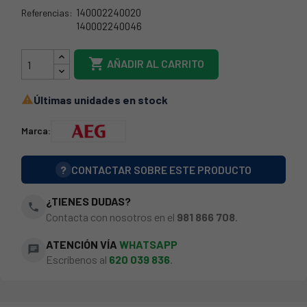
140002240020
Referencias:
140002240046
140002240020

AÑADIR AL CARRITO
Últimas unidades en stock

Marca:
?
CONTACTAR SOBRE ESTE PRODUCTO
¿TIENES DUDAS?
phone
Contacta con nosotros en el
981 866 708
.
ATENCIÓN VÍA
WHATSAPP
chat
Escríbenos al
620 039 836
.