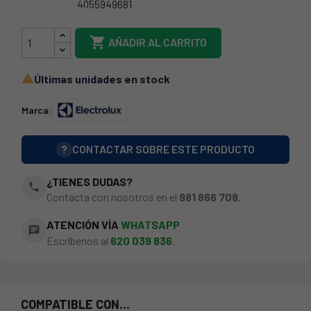
4055949681
EX-2426357204

AÑADIR AL CARRITO
Últimas unidades en stock

Marca:
?
CONTACTAR SOBRE ESTE PRODUCTO
¿TIENES DUDAS?
phone
Contacta con nosotros en el
981 866 708
.
ATENCIÓN VÍA
WHATSAPP
chat
Escríbenos al
620 039 836
.
COMPATIBLE CON...