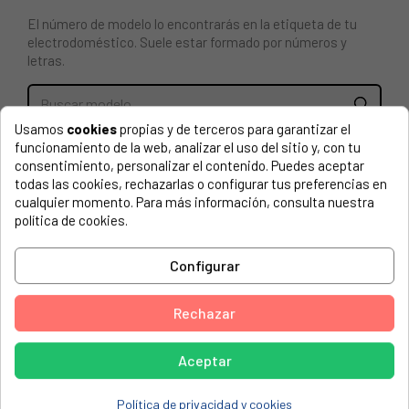
El número de modelo lo encontrarás en la etiqueta de tu
electrodoméstico. Suele estar formado por números y
letras.
Usamos
cookies
propias y de terceros para garantizar el
CAJÓN SUPERIOR CONGELADOR PARA FRIGORÍFICO
funcionamiento de la web, analizar el uso del sitio y, con tu
ZANUSSI.
consentimiento, personalizar el contenido. Puedes aceptar
todas las cookies, rechazarlas o configurar tus preferencias en
cualquier momento. Para más información, consulta nuestra
ATLAS, SBF39A 92503229300
política de cookies.
ATLAS, SBF39A 92503229301
ELECTROLUX, ENA34733W (92503265601)
Configurar
ELEKTRO-HELIOS, KF3096 (92503143100)
Rechazar
ELEKTRO-HELIOS, KF3096 (92503144900)
ELEKTRO-HELIOS, KF3097 (92503152200)
Aceptar
ELEKTRO-HELIOS, KF3097 (92503152201)
Política de privacidad y cookies
ELEKTRO-HELIOS, KF3097 (92503152202)