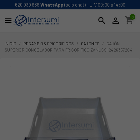
620 039 836
WhatsApp
(solo chat) - L-V 09:00 a 14:00
0
shopping_cart
search


INICIO
RECAMBIOS FRIGORIFICOS
CAJONES
CAJÓN
SUPERIOR CONGELADOR PARA FRIGORÍFICO ZANUSSI 2426357204