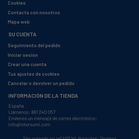
Cookies
ELEKTRO-HELIOS, KF34210X (92503182501)
Contacta con nosotros
ELEKTRO-HELIOS, KF34210X (92503182503)
Mapa web
ELEKTRO-HELIOS, KF3539 (92503156400)
SU CUENTA
ELEKTRO-HELIOS, KF3539 (92503156401)
Seguimiento del pedido
ELEKTRO-HELIOS, KF3539 (92503156402)
Iniciar sesión
FAURE, FRB426MS (92503210800)
Crear una cuenta
FAURE, FRB426MS (92503210801)
Tus ajustes de cookies
FAURE, FRB436MW (92503210900)
Cancelar o devolver un pedido
FAURE, FRB436MW (92503210901)
INFORMACIÓN DE LA TIENDA
FAURE, FRB536MW (92503214400)
España
FAURE, FRB536MW (92503214401)
Llámenos:
881 240 057
Envíenos un mensaje de correo electrónico:
FAURE, FRB536MW (92503214402)
info@intersumi.com
FAURE, FRB536MW (92503214403)
FAURE, FRB536MW/1 (92503295200)
Sitio protegido por reCAPTCHA.
Privacidad
-
Términos