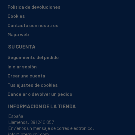
ARISTON, MTM1711 (34347570000)
Política de devoluciones
ARISTON, MTM1711 (34347570001 34757)
Cookies
ARISTON, MTM1711 (34347570002)
Contacta con nosotros
ARISTON, MTM1711FF (34460380100)
Mapa web
ARISTON, MTM1711FF (34460380101 46038)
SU CUENTA
ARISTON, MTM1711FF (34460380102 46038)
Seguimiento del pedido
ARISTON, MTM1711FFHA (46038)
Iniciar sesión
ARISTON, MTM1711T (34414910000 41491)
Crear una cuenta
ARISTON, MTM1711T (34414910100 41491)
Tus ajustes de cookies
ARISTON, MTM1711T (34414910101 41491)
Cancelar o devolver un pedido
ARISTON, MTM1712FF (34460390000 46039)
INFORMACIÓN DE LA TIENDA
ARISTON, MTM1712FF (34460390001 46039)
España
ARISTON, MTM1721VR (34460440100 46044)
Llámenos:
881 240 057
Envíenos un mensaje de correo electrónico:
ARISTON, MTM1721VWBRFR (34460480000 46048)
info@intersumi.com