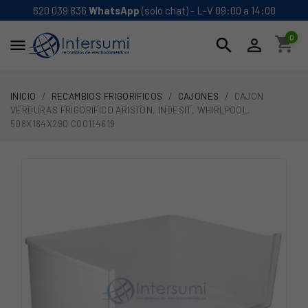
620 039 836
WhatsApp
(solo chat) - L-V 09:00 a 14:00
0
shopping_cart
search


INICIO
RECAMBIOS FRIGORIFICOS
CAJONES
CAJON
VERDURAS FRIGORIFICO ARISTON, INDESIT, WHIRLPOOL.
508X184X290 C00114619