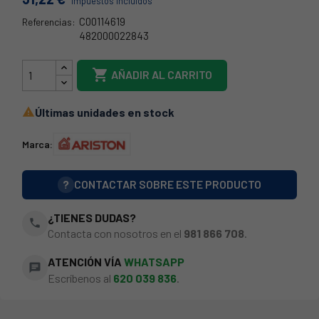
Impuestos incluidos
C00114619
Referencias:
482000022843
35IT1362

AÑADIR AL CARRITO
Últimas unidades en stock

Marca:
?
CONTACTAR SOBRE ESTE PRODUCTO
¿TIENES DUDAS?
phone
Contacta con nosotros en el
981 866 708
.
ATENCIÓN VÍA
WHATSAPP
chat
Escríbenos al
620 039 836
.