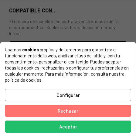
COMPATIBLE CON...
El número de modelo lo encontrarás en la etiqueta de tu
electrodoméstico. Suele estar formado por números y
letras.
Usamos
cookies
propias y de terceros para garantizar el
funcionamiento de la web, analizar el uso del sitio y, con tu
consentimiento, personalizar el contenido. Puedes aceptar
CAJON VERDURAS FRIGORIFICO ARISTON, INDESIT,
todas las cookies, rechazarlas o configurar tus preferencias en
WHIRLPOOL. 508X184X290
cualquier momento. Para más información, consulta nuestra
política de cookies.
ARISTON, BMTM1711FF (34460680000)
ARISTON, BMTM1711FF (34460680100)
Configurar
ARISTON, BMTM1711FF (34460680200 46068)
ARISTON, BMTM1712FF (34460690000 46069)
Rechazar
ARISTON, BMTM1712FF (34460690101)
Aceptar
ARISTON, BMTM1721VFR (34460660000)