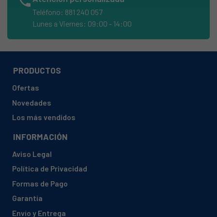
phone
ARISTON, MTM1521VR (34473880001 47388)
Teléfono: 881 240 057
ARISTON, MTM1521VR (869990473880)
Lunes a Viernes: 09:00 - 14:00
ARISTON, MTM1522VR (34473890000 47389)
ARISTON, MTM1522VR (34473890001 47389)
ARISTON, MTM1522VR (869990473890)
PRODUCTOS
ARISTON, MTM1601V(AG) (34374270000 37427)
Ofertas
ARISTON, MTM1601V(AG) (34427540100 42754)
Novedades
ARISTON, MTM1611 (34374270000 37427)
Los más vendidos
ARISTON, MTM1611 (34374270001 37427)
INFORMACIÓN
ARISTON, MTM1621VR (34473900000 47390)
Aviso Legal
ARISTON, MTM1621VRFR (34473920000 47392)
Política de Privacidad
ARISTON, MTM1622VR (34473910000 47391)
Formas de Pago
ARISTON, MTM1622VR (869990473910)
Garantía
ARISTON, MTM1622VRFR (34473940000 47394)
Envío y Entrega