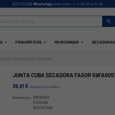
620 039 836
WhatsApp
(solo chat) - L-V 09:00 a 14:00
search
S
FRIGORÍFICOS
MICROONDAS
SECADORAS
UBA SECADORA FAGOR 59FA0051
JUNTA CUBA SECADORA FAGOR 59FA005
36,91 €
Impuestos incluidos
59FA0051
Referencias:
57X2400
BS57X2400
YY57X2400