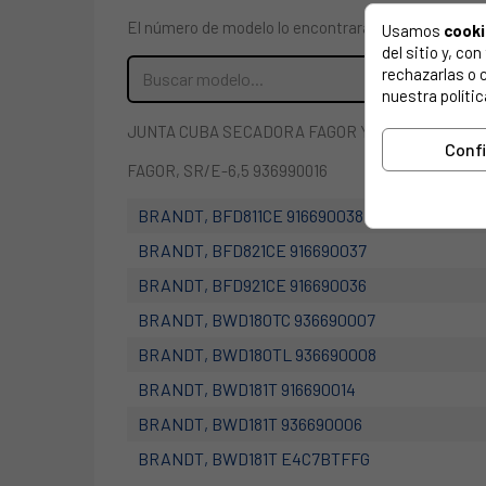
El número de modelo lo encontrarás en la etiqueta 
Usamos
cook
del sitio y, c
rechazarlas o 
nuestra polític
JUNTA CUBA SECADORA FAGOR YY57X2400, 57X2
Conf
FAGOR, SR/E-6,5 936990016
BRANDT, BFD811CE 916690038
BRANDT, BFD821CE 916690037
BRANDT, BFD921CE 916690036
BRANDT, BWD180TC 936690007
BRANDT, BWD180TL 936690008
BRANDT, BWD181T 916690014
BRANDT, BWD181T 936690006
BRANDT, BWD181T E4C7BTFFG