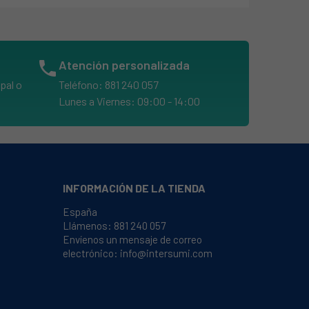
phone
Atención personalizada
pal o
Teléfono: 881 240 057
Lunes a Viernes: 09:00 - 14:00
INFORMACIÓN DE LA TIENDA
España
Llámenos:
881 240 057
Envíenos un mensaje de correo
electrónico:
info@intersumi.com