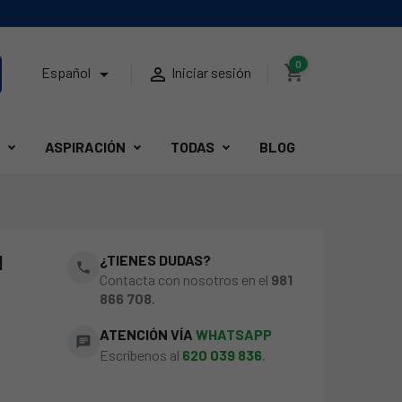
0
shopping_cart


Español
Iniciar sesión
ASPIRACIÓN
TODAS
BLOG
1
¿TIENES DUDAS?
phone
Contacta con nosotros en el
981
866 708
.
ATENCIÓN VÍA
WHATSAPP
chat
Escríbenos al
620 039 836
.