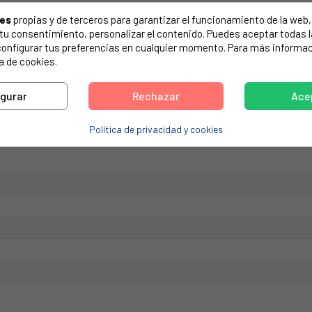
de tu electrodoméstico. Suele estar formado por números y letras.
ies
propias y de terceros para garantizar el funcionamiento de la web, 
on tu consentimiento, personalizar el contenido. Puedes aceptar todas 
configurar tus preferencias en cualquier momento. Para más informac
a de cookies.
400
igurar
Rechazar
Ace
Política de privacidad y cookies