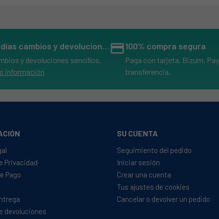
14 días cambios y devoluciones
credit_card
100% compra segura
mbios y devoluciones sencillos.
Paga con tarjeta, Bizum, Pay
s información
transferencia.
ACIÓN
SU CUENTA
gal
Seguimiento del pedido
de Privacidad
Iniciar sesión
e Pago
Crear una cuenta
Tus ajustes de cookies
Entrega
Cancelar o devolver un pedido
de devoluciones