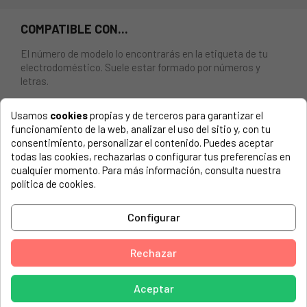
COMPATIBLE CON...
El número de modelo lo encontrarás en la etiqueta de tu
electrodoméstico. Suele estar formado por números y
letras.
Usamos
cookies
propias y de terceros para garantizar el
funcionamiento de la web, analizar el uso del sitio y, con tu
consentimiento, personalizar el contenido. Puedes aceptar
RUEDA GUIA PARA SECADORA BEKO, ARCELIK, SMEG,
todas las cookies, rechazarlas o configurar tus preferencias en
ETC. REFERENCIA: 2987300200.
cualquier momento. Para más información, consulta nuestra
política de cookies.
ADORINA, 7188232610 TLWPOEM
ADORINA, 7188232620 1200900011-ADORINA TL WP
Configurar
OEM
ADORINA, 7188284980 1201000011-ADORINA TS WP
Rechazar
OEM
ADORINA, 7188284990 1201000001-ADORINA TS WP
Aceptar
OEM