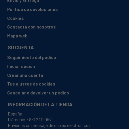
Envío y Entrega
ANSONIC, SAC137
Política de devoluciones
ARCELIK, 1000 KMP HA
Cookies
ARCELIK, 1000 KMX
Contacta con nosotros
ARCELIK, 1000 KMX S
Mapa web
ARCELIK, 1001 KMX
SU CUENTA
ARCELIK, 1010 KMIG
Seguimiento del pedido
ARCELIK, 1210 KM
Iniciar sesión
ARCELIK, 2770KTY
Crear una cuenta
ARCELIK, 2772 KTI
Tus ajustes de cookies
ARCELIK, 2772KT
Cancelar o devolver un pedido
ARCELIK, 2772KTS
INFORMACIÓN DE LA TIENDA
ARCELIK, 2773 KT
España
ARCELIK, 2781KT
Llámenos:
881 240 057
Envíenos un mensaje de correo electrónico:
ARCELIK, 2781KTS