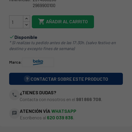
2969900100
2987300200

AÑADIR AL CARRITO
Disponible

* Si realizas tu pedido antes de las 17:30h. (salvo festivo en
destino y excepto fines de semana)
Marca:
?
CONTACTAR SOBRE ESTE PRODUCTO
¿TIENES DUDAS?
phone
Contacta con nosotros en el
981 866 708
.
ATENCIÓN VÍA
WHATSAPP
chat
Escríbenos al
620 039 836
.